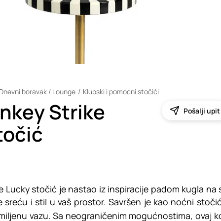
Dnevni boravak / Lounge
Klupski i pomoćni stočići
nkey Strike
Pošalji upit
točić
 Lucky stočić je nastao iz inspiracije padom kugla na s
 sreću i stil u vaš prostor. Savršen je kao noćni stočić
miljenu vazu. Sa neograničenim mogućnostima, ovaj 