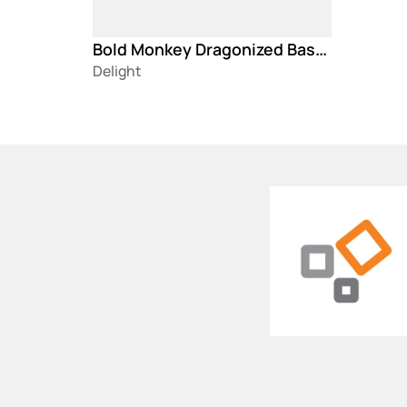
Bold Monkey Dragonized Basterd klub stočić
Delight
Loading