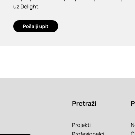
uz Delight.
Pošalji upit
Pretraži
P
Projekti
N
Profesionalci
Č