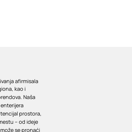
vanja afirmisala
iona, kao i
 brendova. Naša
enterijera
encijal prostora,
mestu – od ideje
 može se pronaći