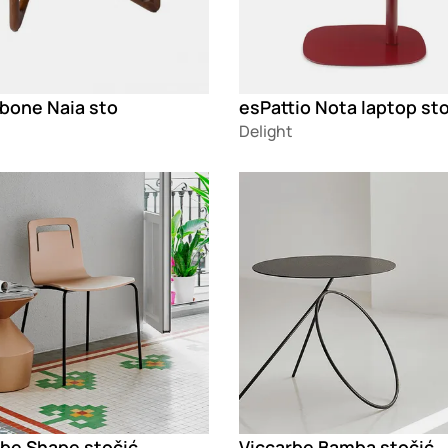
bone Naia sto
esPattio Nota laptop st
Delight
g
Loading
rbe Shape stočić
Viccarbe Bamba stočić