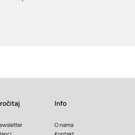
ročitaj
Info
ewsletter
O nama
lanci
Kontakt