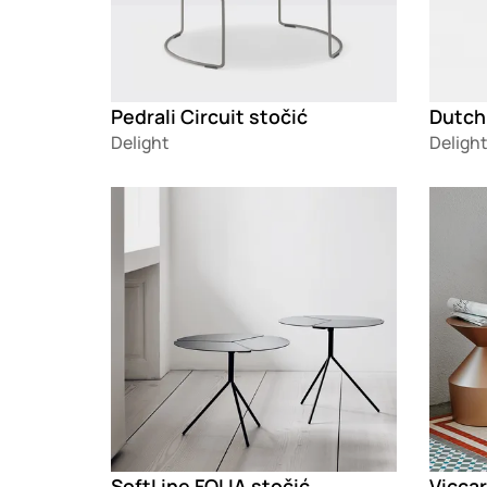
Pedrali Circuit stočić
Dutch
Delight
Delight
Loading
Loadin
SoftLine FOLIA stočić
Vicca