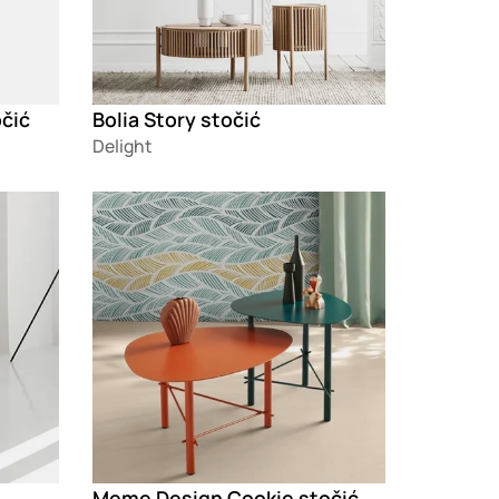
očić
Bolia Story stočić
Delight
Loading
Meme Design Cookie stočić