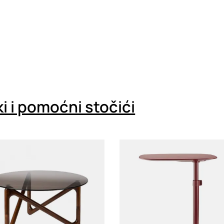
i i pomoćni stočići
g
Loading