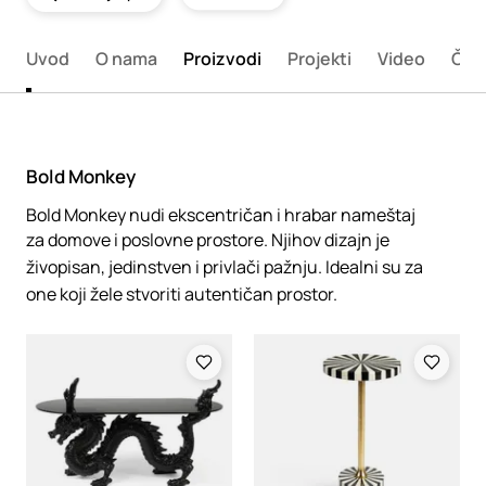
Uvod
O nama
Proizvodi
Projekti
Video
Član
Bold Monkey
Bold Monkey nudi ekscentričan i hrabar nameštaj
za domove i poslovne prostore. Njihov dizajn je
živopisan, jedinstven i privlači pažnju. Idealni su za
one koji žele stvoriti autentičan prostor.
Loading
Loading