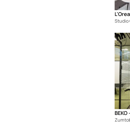
L’Orea
Studio
Loadin
BEKO -
Zumtob