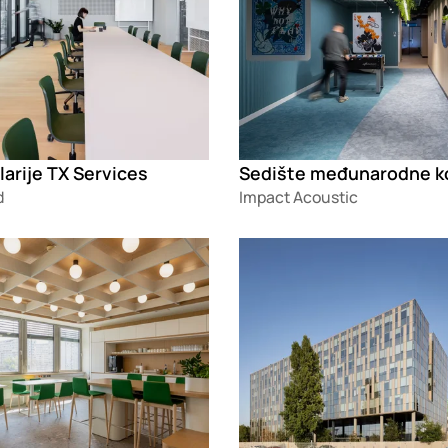
arije TX Services
d
Impact Acoustic
g
Loading