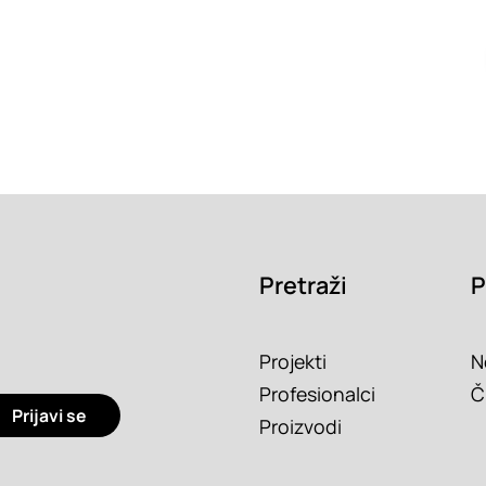
Pretraži
P
Projekti
N
Profesionalci
Č
Prijavi se
Proizvodi