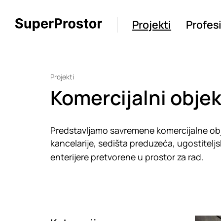
Projekti
Profes
Projekti
Komercijalni objek
Predstavljamo savremene komercijalne obje
kancelarije, sedišta preduzeća, ugostitelj
enterijere pretvorene u prostor za rad.
Loadin