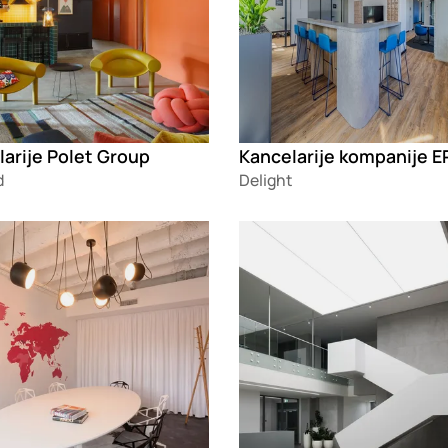
arije Polet Group
Kancelarije kompanije 
d
Delight
g
Loading