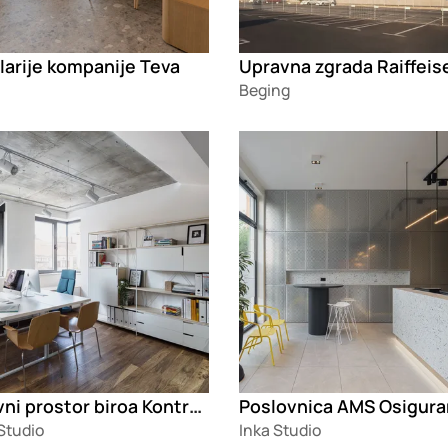
larije kompanije Teva
Beging
g
Loading
Poslovni prostor biroa KontraStudio
Poslovnica AMS Osigura
Studio
Inka Studio