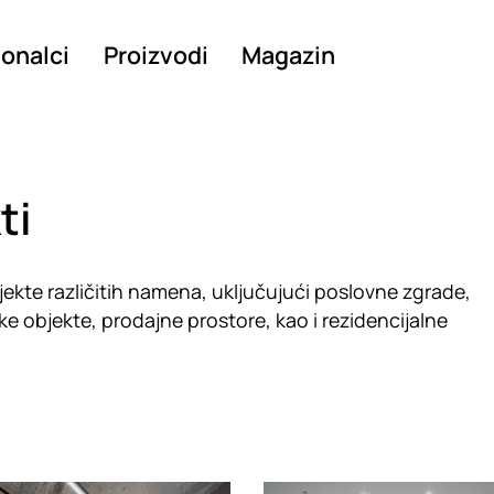
ionalci
Proizvodi
Magazin
ti
kte različitih namena, uključujući poslovne zgrade,
ske objekte, prodajne prostore, kao i rezidencijalne
g
Loading