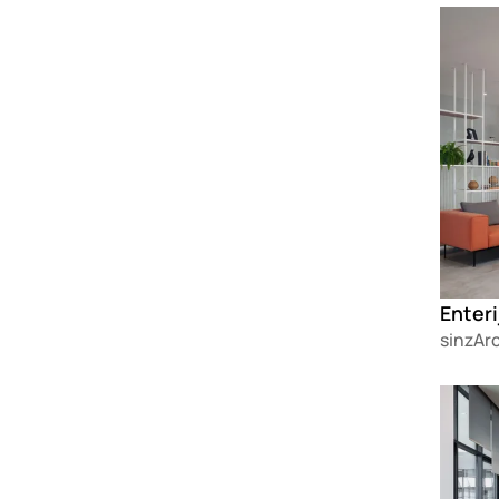
Loadin
Enteri
sinzAr
Loadin