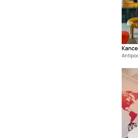
Kancel
Antipo
Loadin