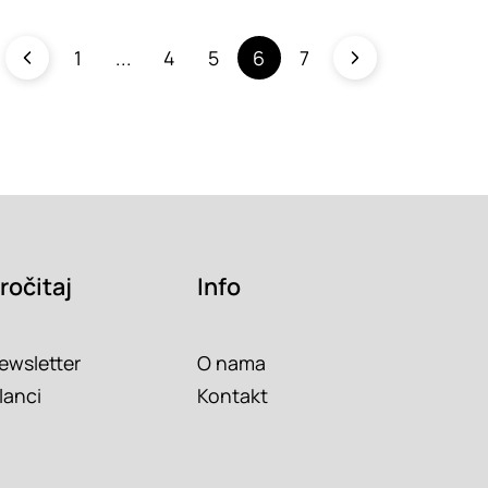
1
4
5
6
7
ročitaj
Info
ewsletter
O nama
lanci
Kontakt