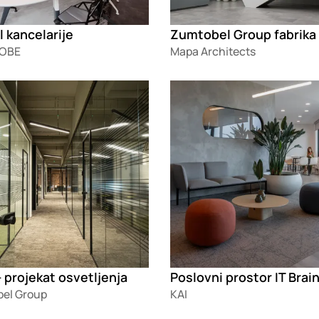
l kancelarije
Zumtobel Group fabrika
 OBE
Mapa Architects
g
Loading
 projekat osvetljenja
el Group
KAI