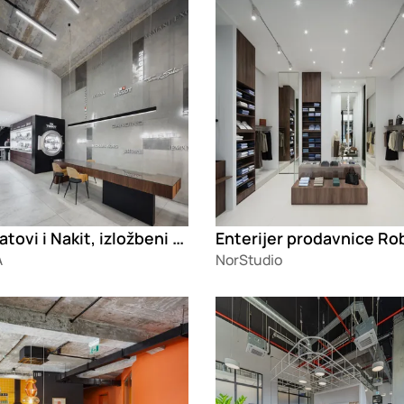
BPM Satovi i Nakit, izložbeni salon
A
NorStudio
g
Loading