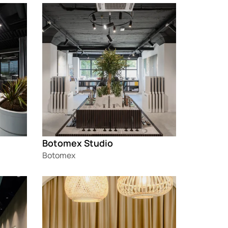
Loading
Botomex Studio
Botomex
Loading