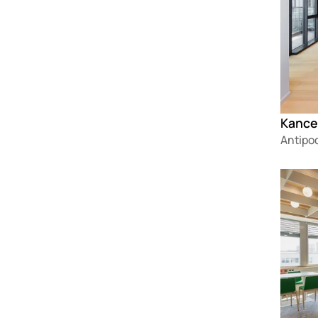
Kancel
Antipo
Loadin