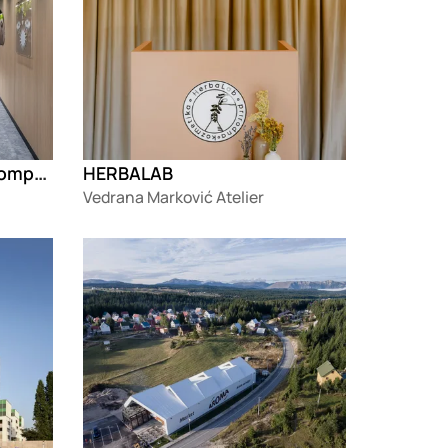
Sedište međunarodne kompanije na Novom Beogradu
HERBALAB
Vedrana Marković Atelier
Loading