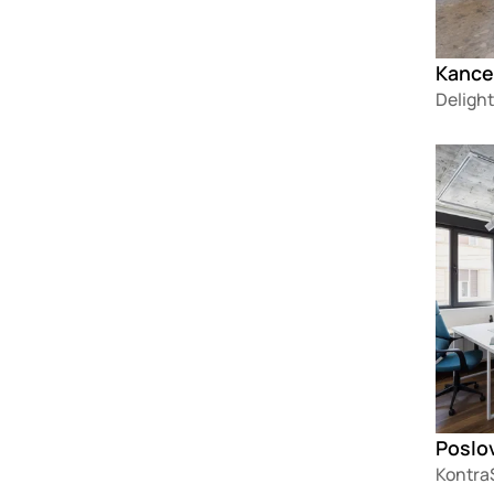
Kance
Delight
Loadin
Kontra