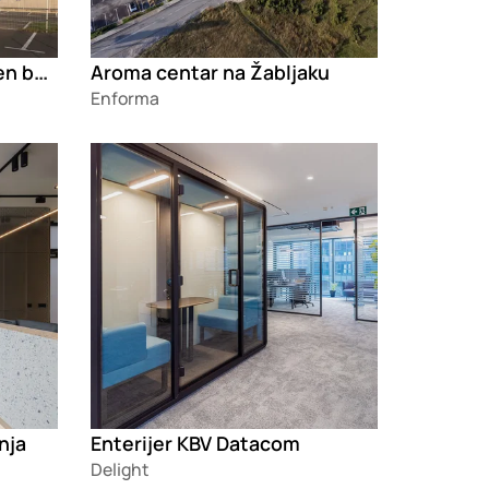
Upravna zgrada Raiffeisen banke
Aroma centar na Žabljaku
Enforma
Loading
nja
Enterijer KBV Datacom
Delight