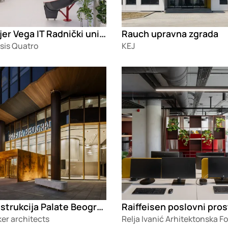
Enterijer Vega IT Radnički univerzitet
Rauch upravna zgrada
sis Quatro
KEJ
g
Loading
Rekonstrukcija Palate Beograd
er architects