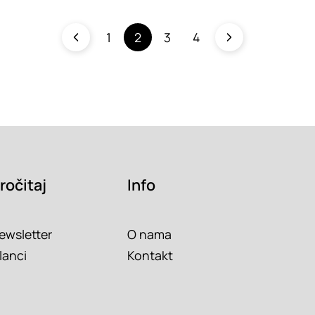
1
2
3
4
ročitaj
Info
ewsletter
O nama
lanci
Kontakt