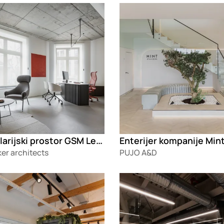
g
Loading
Kancelarijski prostor GSM Legal
Enterijer kompanije Min
er architects
PUJO A&D
g
Loading