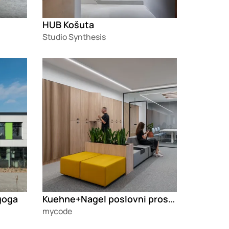
HUB Košuta
Studio Synthesis
Loading
Kuehne+Nagel poslovni prostor
goga
mycode