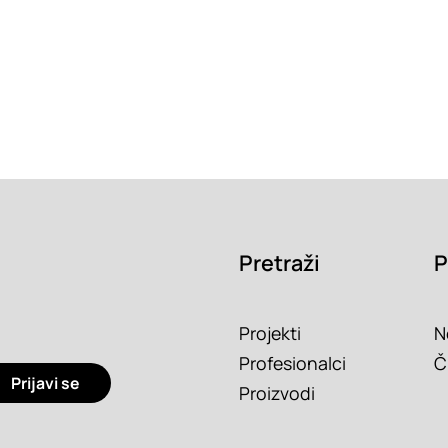
Pretraži
P
Projekti
N
Profesionalci
Č
Prijavi se
Proizvodi