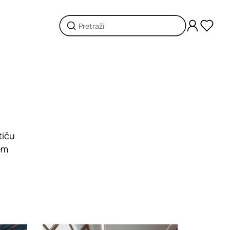
tiču
jem
Loading