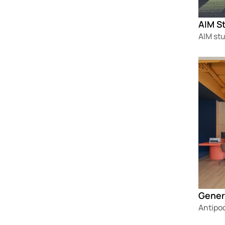
AIM St
AIM stu
Loadin
Gener
Antipo