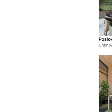
Unknow
Loadin