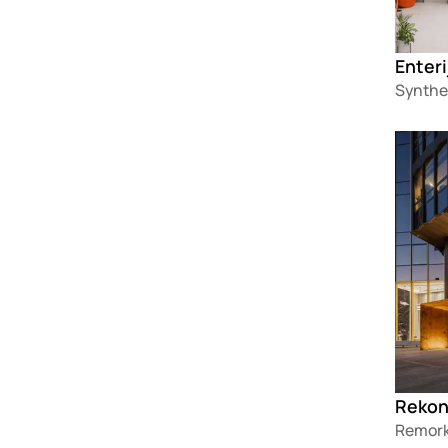
Synthe
Loadin
Remork