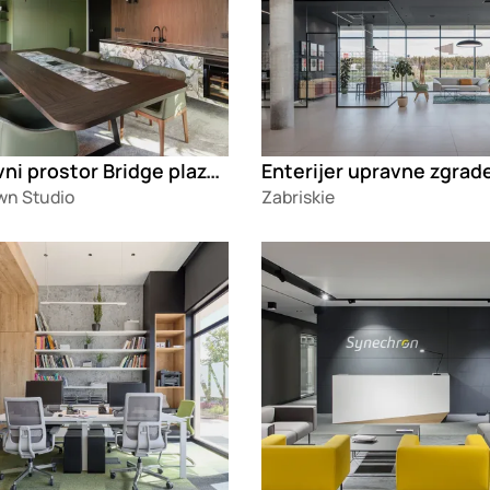
Poslovni prostor Bridge plaza office 2.0
n Studio
Zabriskie
g
Loading