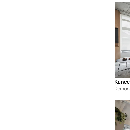
Loadin
Remork
Loadin