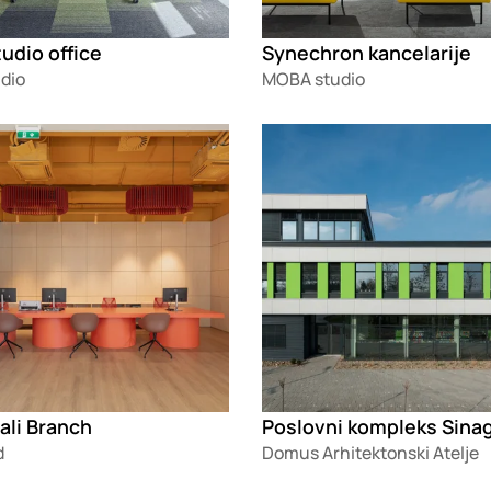
udio office
Synechron kancelarije
dio
MOBA studio
g
Loading
ali Branch
Poslovni kompleks Sina
d
Domus Arhitektonski Atelje