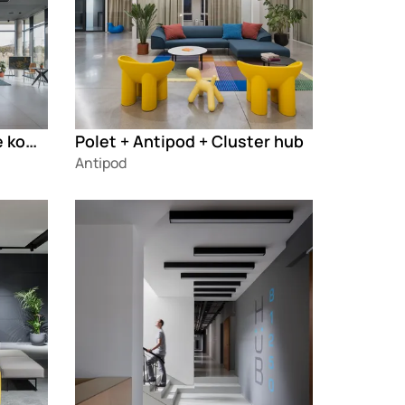
Enterijer upravne zgrade kompanije „Drina plastika 86“
Polet + Antipod + Cluster hub
Antipod
Loading