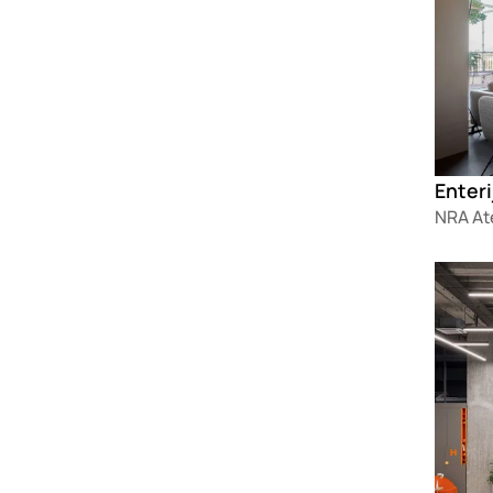
NRA Ate
Loadin