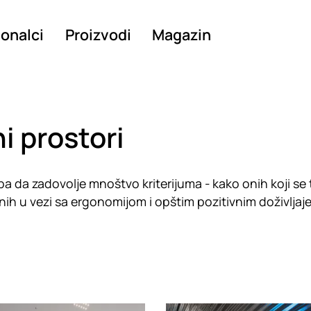
ionalci
Proizvodi
Magazin
ni prostori
reba da zadovolje mnoštvo kriterijuma - kako onih koji se 
onih u vezi sa ergonomijom i opštim pozitivnim doživlja
g
Loading