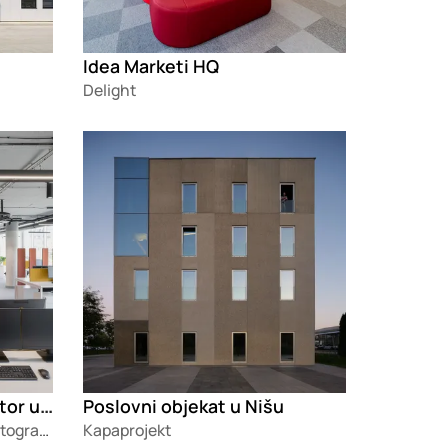
Idea Marketi HQ
Delight
Loading
Raiffeisen poslovni prostor u Novom Sadu
Poslovni objekat u Nišu
Relja Ivanić Arhitektonska Fotografija
Kapaprojekt