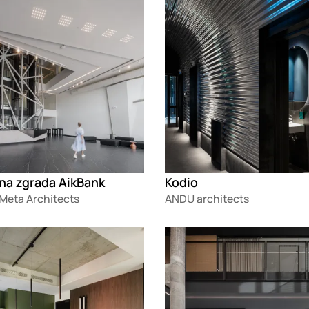
na zgrada AikBank
Kodio
 Meta Architects
ANDU architects
g
Loading