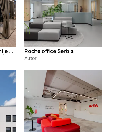
Poslovni prostor kompanije MK Group
Roche office Serbia
Autori
Loading