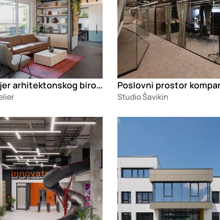
Enterijer arhitektonskog biroa Studio 315
lier
Studio Šavikin
g
Loading