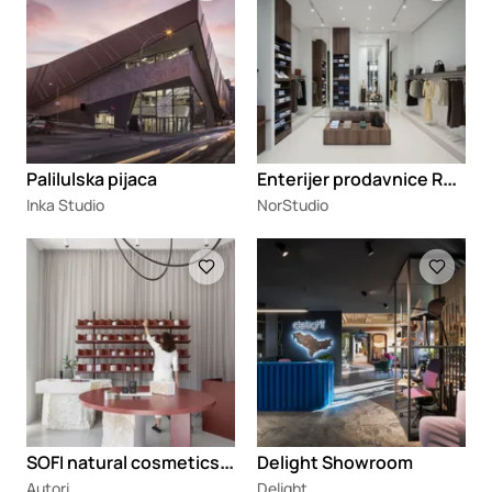
E
nterijer prodavnice Roberto Baressi
Palilulska pijaca
Inka Studio
NorStudio
Loading
Loading
S
OFI natural cosmetics shop
Delight Showroom
Autori
Delight