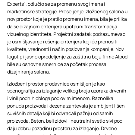
Experts“, odlučio se za promenu svog imena i
marketinške strategije. Preseljenje izložbenog salona u
nov prostor koje je pratilo promenu imena, bila je prilika
da se dizajnom enterijera upotpuni transformacija
vizuelnog identiteta. Projektni zadatak podrazumevao
je osmišljavanje rešenja enterijera koji će prenositi
kvalitete, vrednosti i način poslovanja kompanije. Nov
logotip i jasno opredeljenje za zaštitnu boju firme Alpod
bile su osnovne smernice za početak procesa
dizajniranja salona.
Izložbeni prostor prodavnice osmišljen je kao
scenografija za izlaganje velikog broja uzoraka drvenih
i vinil podnih obloga pod ovim imenom. Raznolika
ponuda proizvoda i dezena zahtevala je ambijent lišen
suvišnih detalja koji bi odvraćali pažnju od samih
proizvoda. Beton, beli zidovi i neutralni svetlo sivi pod
daju dobru pozadinu prostoru za izlaganje. Drvene