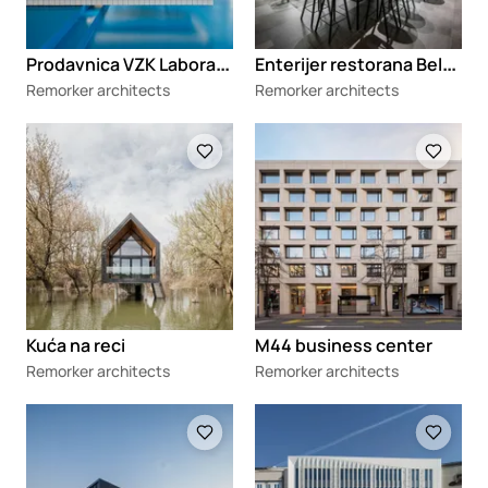
P
rodavnica VZK Laboratory
E
nterijer restorana Belgrade Kitchen Party
Remorker architects
Remorker architects
Loading
Loading
Kuća na reci
M44 business center
Remorker architects
Remorker architects
Loading
Loading