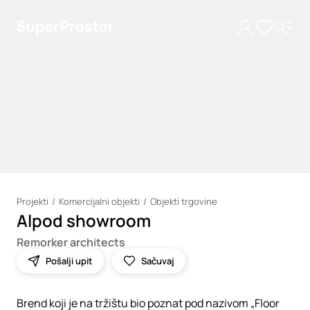
Projekti
Komercijalni objekti
Objekti trgovine
Alpod showroom
Loading
Remorker architects
Pošalji upit
Sačuvaj
Brend koji je na tržištu bio poznat pod nazivom „Floor