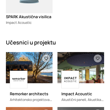
SPARK Akustična visilica
Impact Acoustic
Učesnici u projektu
Loading
Loading
Loading
Loading
Remorker architects
Impact Acoustic
Arhitektonsko projektovanje
Akustični paneli, Akustika, Akustične pregrade, Akustična rasveta
Loading
Loading