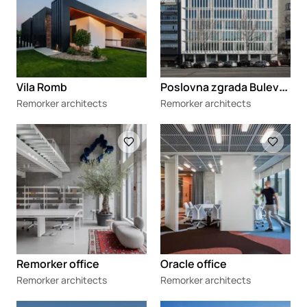
P
oslovna zgrada Bulevar 79
Vila Romb
Remorker architects
Remorker architects
Loading
Loading
Remorker office
Oracle office
Remorker architects
Remorker architects