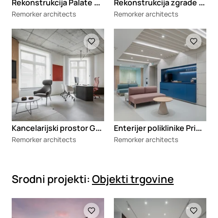
R
ekonstrukcija Palate Beograd
R
ekonstrukcija zgrade BIGZ-a
Remorker architects
Remorker architects
Loading
Loading
K
ancelarijski prostor GSM Legal
E
nterijer poliklinike Primea
Remorker architects
Remorker architects
Srodni projekti:
Objekti trgovine
Loading
Loading