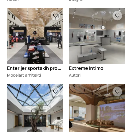
Loading
Loading
E
nterijer sportskih prodavnica The Spot
Extreme Intimo
Modelart arhitekti
Autori
Loading
Loading