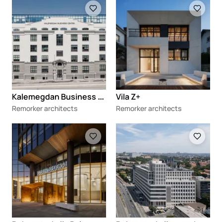
Loading
Loading
K
alemegdan Business Center
Vila Z+
Remorker architects
Remorker architects
Loading
Loading