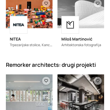
Loading
Loading
NITEA
Miloš Martinović
Trpezarijske stolice, Kancelarijske stolice i fotelje, Pregradni sistemi i police
Arhitektonska fotografija
Remorker architects: drugi projekti
Loading
Loading