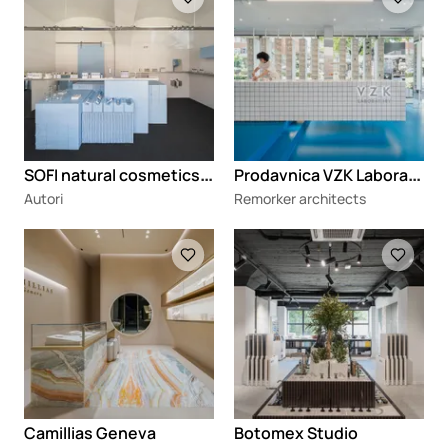
S
OFI natural cosmetics shop Novi Sad
P
rodavnica VZK Laboratory
Autori
Remorker architects
Loading
Loading
Camillias Geneva
Botomex Studio