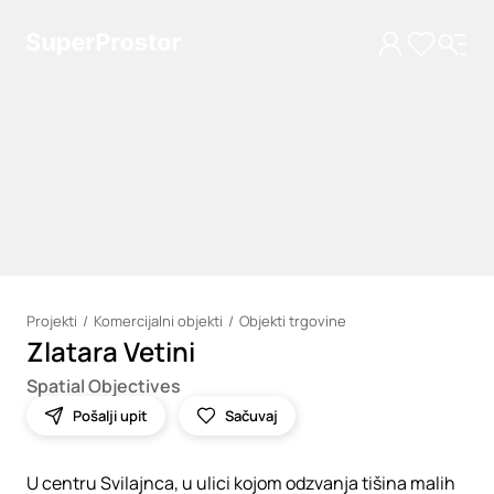
Projekti
Komercijalni objekti
Objekti trgovine
Zlatara Vetini
Loading
Spatial Objectives
Pošalji upit
Sačuvaj
U centru Svilajnca, u ulici kojom odzvanja tišina malih