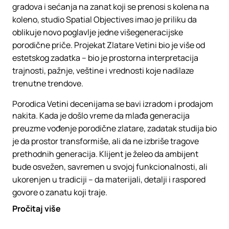
gradova i sećanja na zanat koji se prenosi s kolena na
koleno, studio Spatial Objectives imao je priliku da
oblikuje novo poglavlje jedne višegeneracijske
porodične priče. Projekat Zlatare Vetini bio je više od
estetskog zadatka – bio je prostorna interpretacija
trajnosti, pažnje, veštine i vrednosti koje nadilaze
trenutne trendove.
Porodica Vetini decenijama se bavi izradom i prodajom
nakita. Kada je došlo vreme da mlađa generacija
preuzme vođenje porodične zlatare, zadatak studija bio
je da prostor transformiše, ali da ne izbriše tragove
prethodnih generacija. Klijent je želeo da ambijent
bude osvežen, savremen u svojoj funkcionalnosti, ali
ukorenjen u tradiciji – da materijali, detalji i raspored
govore o zanatu koji traje.
Pročitaj više