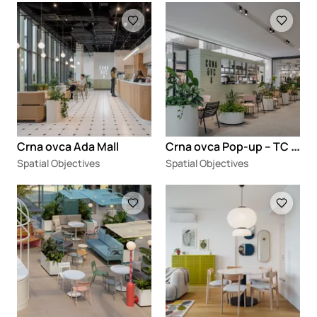
Loading
Loading
C
rna ovca Pop-up – TC Galerija
Crna ovca Ada Mall
Spatial Objectives
Spatial Objectives
Loading
Loading