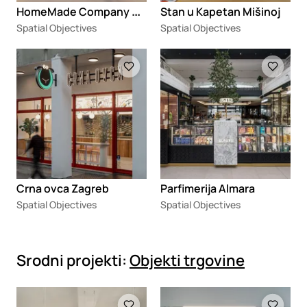
H
omeMade Company Pop-up – TC Galerija
Stan u Kapetan Mišinoj
Spatial Objectives
Spatial Objectives
Loading
Loading
Crna ovca Zagreb
Parfimerija Almara
Spatial Objectives
Spatial Objectives
Srodni projekti:
Objekti trgovine
Loading
Loading