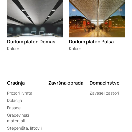
Durlum plafon Domus
Durlum plafon Pulsa
Kalcer
Kalcer
Gradnja
Završna obrada
Domaćinstvo
Prozori i vrata
Zavese i zastori
Izolacija
Fasade
Građevinski
materijali
Stepeništa, liftovi i