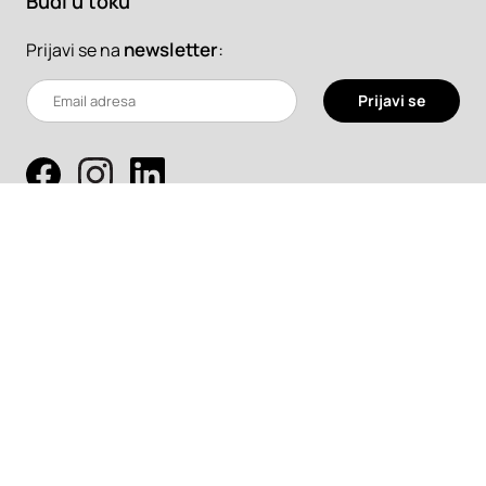
Budi u toku
newsletter
:
Prijavi se na
Prijavi se
Pretraži
Projekti
Profesionalci
Proizvodi
Pročitaj
Newsletter