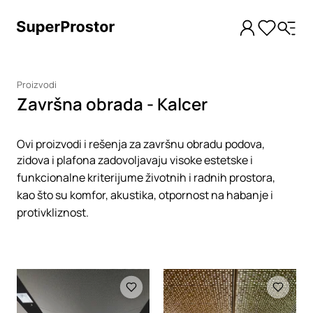
Proizvodi
Završna obrada - Kalcer
Ovi proizvodi i rešenja za završnu obradu podova,
zidova i plafona zadovoljavaju visoke estetske i
funkcionalne kriterijume životnih i radnih prostora,
kao što su komfor, akustika, otpornost na habanje i
protivkliznost.
Loading
Loading