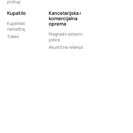
pristup
Kupatilo
Kancelarijska i
komercijalna
Kupatilski
oprema
nameštaj
Pregradni sistemi i
Tuševi
police
Akustična rešenja