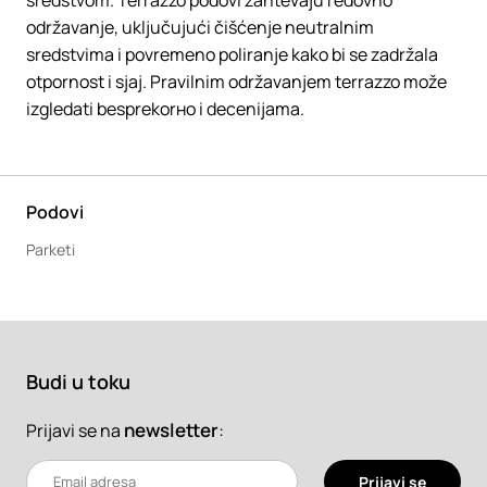
sredstvom. Terrazzo podovi zahtevaju redovno
održavanje, uključujući čišćenje neutralnim
sredstvima i povremeno poliranje kako bi se zadržala
otpornost i sjaj. Pravilnim održavanjem terrazzo može
izgledati besprekorно i decenijama.
Podovi
Parketi
Budi u toku
newsletter
:
Prijavi se na
Prijavi se