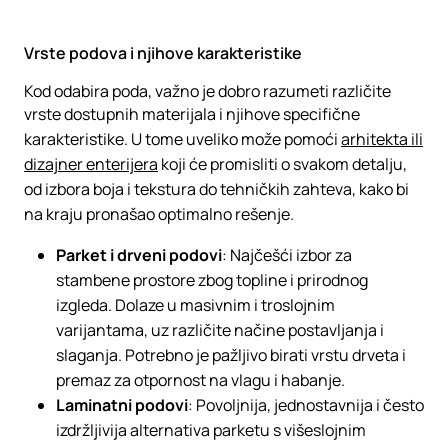
Vrste podova i njihove karakteristike
Kod odabira poda, važno je dobro razumeti različite
vrste dostupnih materijala i njihove specifične
karakteristike. U tome uveliko može pomoći
arhitekta ili
dizajner enterijera
koji će promisliti o svakom detalju,
od izbora boja i tekstura do tehničkih zahteva, kako bi
na kraju pronašao optimalno rešenje.
Parket i drveni podovi
: Najčešći izbor za
stambene prostore zbog topline i prirodnog
izgleda. Dolaze u masivnim i troslojnim
varijantama, uz različite načine postavljanja i
slaganja. Potrebno je pažljivo birati vrstu drveta i
premaz za otpornost na vlagu i habanje.
Laminatni podovi
: Povoljnija, jednostavnija i često
izdržljivija alternativa parketu s višeslojnim