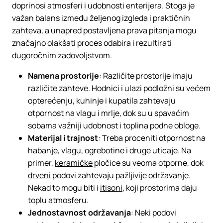
doprinosi atmosferi i udobnosti enterijera. Stoga je
važan balans između željenog izgleda i praktičnih
zahteva, a unapred postavljena prava pitanja mogu
značajno olakšati proces odabira i rezultirati
dugoročnim zadovoljstvom.
Namena prostorije
: Različite prostorije imaju
različite zahteve. Hodnici i ulazi podložni su većem
opterećenju, kuhinje i kupatila zahtevaju
otpornost na vlagu i mrlje, dok su u spavaćim
sobama važniji udobnost i toplina podne obloge.
Materijal i trajnost
: Treba proceniti otpornost na
habanje, vlagu, ogrebotine i druge uticaje. Na
primer,
keramičke
pločice su veoma otporne, dok
drveni
podovi zahtevaju pažljivije održavanje.
Nekad to mogu biti i
itisoni
, koji prostorima daju
toplu atmosferu.
Jednostavnost održavanja
: Neki podovi