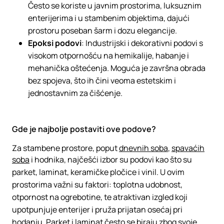
Često se koriste u javnim prostorima, luksuznim
enterijerima i u stambenim objektima, dajući
prostoru poseban šarm i dozu elegancije.
Epoksi podovi
: Industrijski i dekorativni podovi s
visokom otpornošću na hemikalije, habanje i
mehanička oštećenja. Moguća je završna obrada
bez spojeva, što ih čini veoma estetskim i
jednostavnim za čišćenje.
Gde je najbolje postaviti ove podove?
Za stambene prostore, poput
dnevnih soba
,
spavaćih
soba
i hodnika, najčešći izbor su podovi kao što su
parket, laminat, keramičke pločice i vinil. U ovim
prostorima važni su faktori: toplotna udobnost,
otpornost na ogrebotine, te atraktivan izgled koji
upotpunjuje enterijer i pruža prijatan osećaj pri
hodanju. Parket i laminat često se biraju zbog svoje