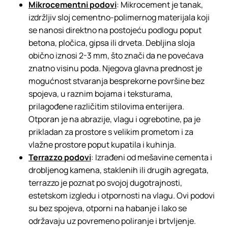
Mikrocementni podovi
: Mikrocement je tanak,
izdržljiv sloj cementno-polimernog materijala koji
se nanosi direktno na postojeću podlogu poput
betona, pločica, gipsa ili drveta. Debljina sloja
obično iznosi 2-3 mm, što znači da ne povećava
znatno visinu poda. Njegova glavna prednost je
mogućnost stvaranja besprekorne površine bez
spojeva, u raznim bojama i teksturama,
prilagođene različitim stilovima enterijera.
Otporan je na abrazije, vlagu i ogrebotine, pa je
prikladan za prostore s velikim prometom i za
vlažne prostore poput kupatila i kuhinja.
Terrazzo podovi
: Izrađeni od mešavine cementa i
drobljenog kamena, staklenih ili drugih agregata,
terrazzo je poznat po svojoj dugotrajnosti,
estetskom izgledu i otpornosti na vlagu. Ovi podovi
su bez spojeva, otporni na habanje i lako se
održavaju uz povremeno poliranje i brtvljenje.