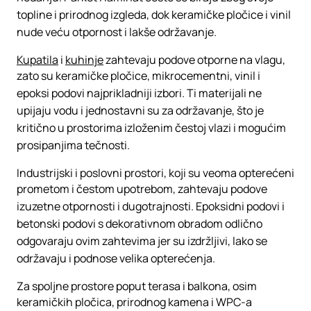
topline i prirodnog izgleda, dok keramičke pločice i vinil
nude veću otpornost i lakše održavanje.
Kupatila
i
kuhinje
zahtevaju podove otporne na vlagu,
zato su keramičke pločice, mikrocementni, vinil i
epoksi podovi najprikladniji izbori. Ti materijali ne
upijaju vodu i jednostavni su za održavanje, što je
kritično u prostorima izloženim čestoj vlazi i mogućim
prosipanjima tečnosti.
Industrijski i poslovni prostori, koji su veoma opterećeni
prometom i čestom upotrebom, zahtevaju podove
izuzetne otpornosti i dugotrajnosti. Epoksidni podovi i
betonski podovi s dekorativnom obradom odlično
odgovaraju ovim zahtevima jer su izdržljivi, lako se
održavaju i podnose velika opterećenja.
Za spoljne prostore poput terasa i balkona, osim
keramičkih pločica, prirodnog kamena i WPC-a