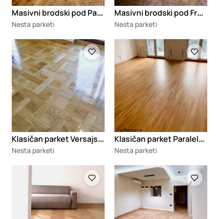
M
asivni brodski pod Paralelni slog
M
asivni brodski pod Francuski slog
Nesta parketi
Nesta parketi
Loading
Loading
K
lasičan parket Versajski slog
K
lasičan parket Paralelni slog
Nesta parketi
Nesta parketi
Loading
Loading