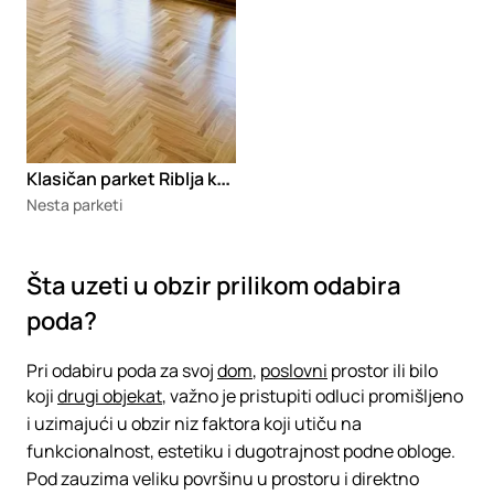
K
lasičan parket Riblja kost
Nesta parketi
Šta uzeti u obzir prilikom odabira
poda?
Pri odabiru poda za svoj
dom
,
poslovni
prostor ili bilo
koji
drugi objekat
, važno je pristupiti odluci promišljeno
i uzimajući u obzir niz faktora koji utiču na
funkcionalnost, estetiku i dugotrajnost podne obloge.
Pod zauzima veliku površinu u prostoru i direktno