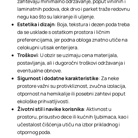
zahtevaju minimalno održavanje, poput vinilnih i
laminatnih podova, dok drvo i parket traže redovnu
negu kao što su lakiranje ili uljenje.
Estetika i dizajn
: Boja, tekstura i dezen poda treba
da se usklade s ostatkom prostora i ličnim
preferencijama, jer podna obloga znatno utiče na
celokupni utisak enterijera.
Troškovi
: U obzir se uzimaju cena materijala,
postavljanja, ali i dugoročni troškovi održavanja i
eventualne obnove.
Sigurnost i dodatne karakteristike
: Za neke
prostore važni su protivkliznost, zvučna izolacija,
otpornost na hemikalije ili posebni zahtevi poput
ekološke prihvatljivosti.
Životni stil i navike korisnika
: Aktivnost u
prostoru, prisustvo dece ili kućnih ljubimaca, kao i
učestalost čišćenja utiču na izbor prikladnog i
otpornog poda.