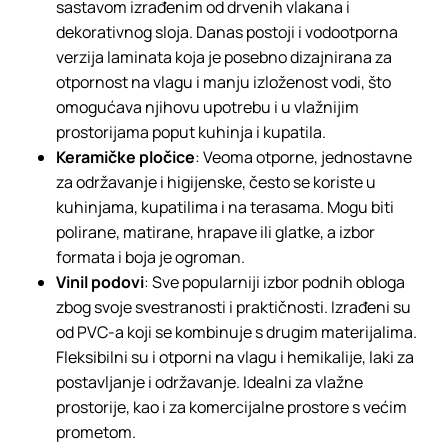
sastavom izrađenim od drvenih vlakana i
dekorativnog sloja. Danas postoji i vodootporna
verzija laminata koja je posebno dizajnirana za
otpornost na vlagu i manju izloženost vodi, što
omogućava njihovu upotrebu i u vlažnijim
prostorijama poput kuhinja i kupatila.
Keramičke pločice
: Veoma otporne, jednostavne
za održavanje i higijenske, često se koriste u
kuhinjama, kupatilima i na terasama. Mogu biti
polirane, matirane, hrapave ili glatke, a izbor
formata i boja je ogroman.
Vinil podovi
: Sve popularniji izbor podnih obloga
zbog svoje svestranosti i praktičnosti. Izrađeni su
od PVC-a koji se kombinuje s drugim materijalima.
Fleksibilni su i otporni na vlagu i hemikalije, laki za
postavljanje i održavanje. Idealni za vlažne
prostorije, kao i za komercijalne prostore s većim
prometom.