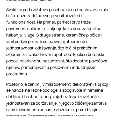
Svaki tip poda zahteva posebnu negu i održavanje kako
bi što duže zadržao svoj prvobitni izgled i
funkcionalnost. Na primer, parket i drvo traže
povremeno lakiranje ili uljenje kako bi se zaštitili od
habanja i vlage. S druge strane, keramičke pločice i
vinil podovi poznati su po svojoj otpornosti i
jednostavnosti održavanja, što ih čini praktičnim
izborom za svakodnevnu upotrebu. Epoksi i betonski
podovi relativno su nezahtevni, što dodatno povećava
njihovu primenljivost u poslovnim i industrijskim
prostorima.
Posebno je zanimljiv mikrocement, dekorativni sloj koji
se nanosi na razne podloge, a zbog svoje minimalne
debljine i kontinuiranog sloja bez fuga izuzetno je
jednostavan za održavanje. Njegovo čišćenje zahteva
samo povremeno brisanje vlažnom krpom i blagim