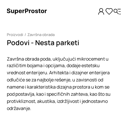
Proizvodi
Završna obrada
Podovi - Nesta parketi
Završna obrada poda, uključujući mikrocement u
različitim bojama i opcijama, dodaje estetsku
vrednost enterijeru. Arhitekta i dizajner enterijera
odlučiće se za najbolje rešenje, u zavisnosti od
namene i karakteristika dizajna prostora u kom se
pod postavlja, kao i specifičnih zahteva, kao što su
protivkliznost, akustika, izdržljivost i jednostavno
održavanje.