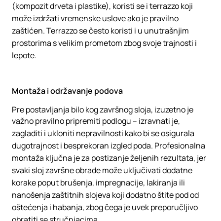
(kompozit drveta i plastike), koristi se i terrazzo koji
može izdržati vremenske uslove ako je pravilno
zaštićen. Terrazzo se često koristi i u unutrašnjim
prostorima s velikim prometom zbog svoje trajnosti i
lepote.
Montaža i održavanje podova
Pre postavljanja bilo kog završnog sloja, izuzetno je
važno pravilno pripremiti podlogu – izravnati je,
zagladiti i ukloniti nepravilnosti kako bi se osigurala
dugotrajnost i besprekoran izgled poda. Profesionalna
montaža ključna je za postizanje željenih rezultata, jer
svaki sloj završne obrade može uključivati dodatne
korake poput brušenja, impregnacije, lakiranja ili
nanošenja zaštitnih slojeva koji dodatno štite pod od
oštećenja i habanja, zbog čega je uvek preporučljivo
obratiti se stručnjacima.