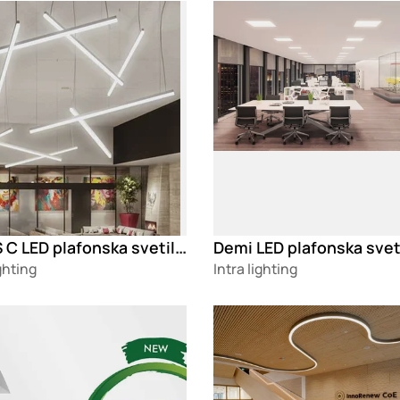
g
Loading
MINUS C LED plafonska svetiljka
Demi LED plafonska svet
ighting
Intra lighting
g
Loading