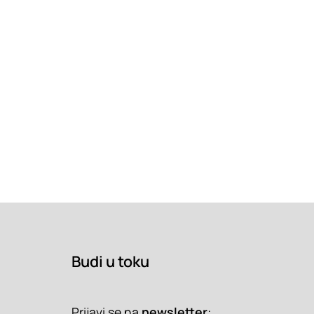
Budi u toku
Prijavi se na
newsletter
: