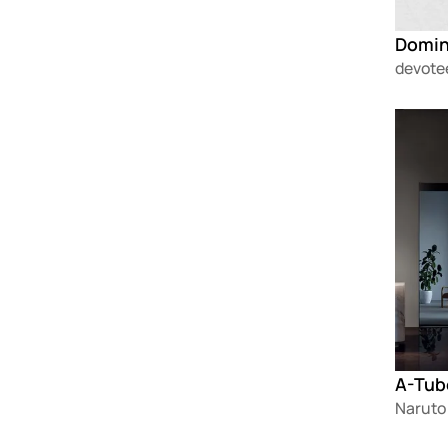
devote
Loadin
A-Tube
Naruto