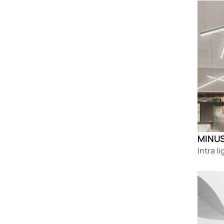
Loadin
Intra l
Loadin