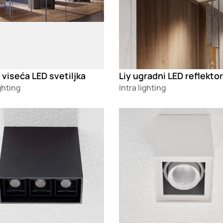
 viseća LED svetiljka
Liy ugradni LED reflektor
ighting
Intra lighting
g
Loading