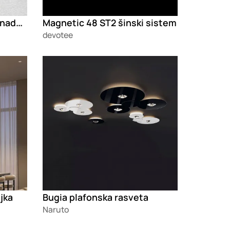
Una scatola di sorprese nadgradna svetiljka
Magnetic 48 ST2 šinski sistem
devotee
Loading
jka
Bugia plafonska rasveta
Naruto