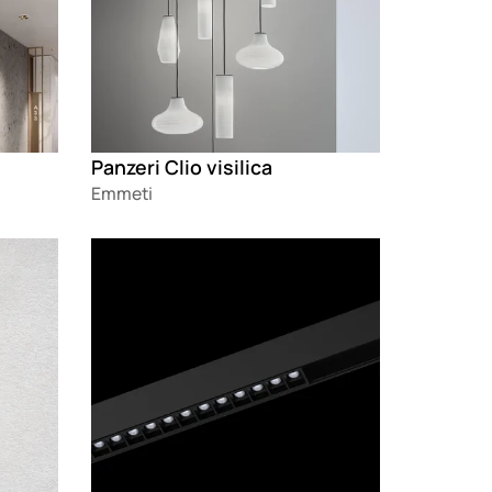
Panzeri Clio visilica
Emmeti
Loading