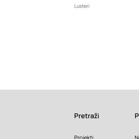
Lusteri
Pretraži
P
Projekti
N