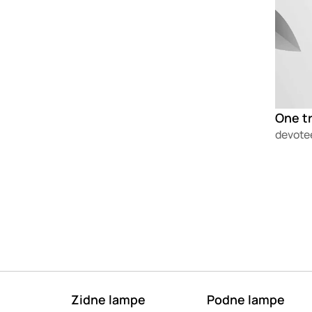
One tr
devote
Zidne lampe
Podne lampe