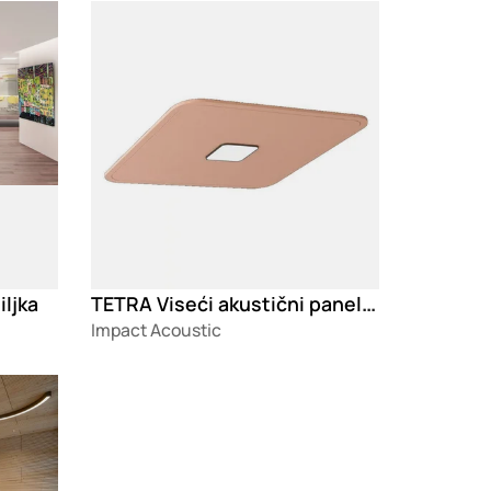
Loading
TETRA Viseći akustični panel sa integrisanim osvetljenjem
iljka
Impact Acoustic