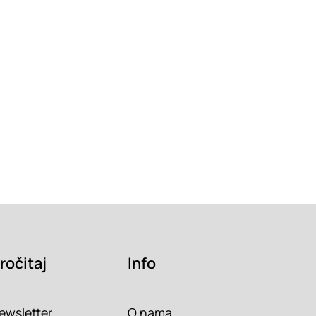
ročitaj
Info
ewsletter
O nama