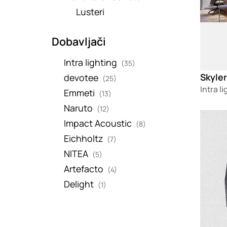
Lusteri
Dobavljači
Intra lighting
(35)
Skyler
devotee
(25)
Intra l
Emmeti
(13)
Naruto
(12)
Loadin
Impact Acoustic
(8)
Eichholtz
(7)
NITEA
(5)
Artefacto
(4)
Delight
(1)