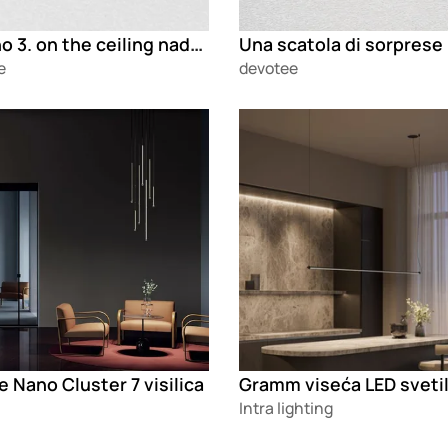
Domino 3. on the ceiling nadgradna svetiljka
e
devotee
g
Loading
 Nano Cluster 7 visilica
Gramm viseća LED svetil
Intra lighting