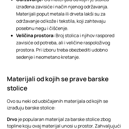
izrađena zavisiće i način njenog održavanja.
Materijali poput metala ili drveta lakši su za
održavanje od kože i tekstila, koji zahtevaju
posebnu negu i čišćenje.
Veličina prostora:
Broj stolica i njihov raspored
zavisiće od potreba, ali i veličine raspoloživog
prostora. Pri izboru treba obezbediti udobno
sedenje i neometano kretanje.
Materijali od kojih se prave barske
stolice
Ovo su neki od uobičajenih materijala od kojih se
izrađuju barske stolice:
Drvo
je popularan materijal za barske stolice zbog
topline koju ovaj materijal unosi u prostor. Zahvaljujući