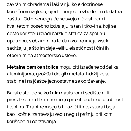
završnim obradama i lakiranju koje doprinose
konačnom izgledu, ujedno im je obezbeđena i dodatna
zaštita. Od drvene građe se svojom čvrstinom i
kvalitetom posebno izdvajaju ratan i tikovina, koji se
često koriste u izradi barskih stolica za spoljnu
upotrebu, s obzirom na to da izvorno imaju visok
sadržaj ulja što im daje veliku elastičnost i čini ih
otpornim na atmosferske uslove.
Metalne barske stolice
mogu biti izrađene od čelika,
aluminijuma, gvožđa i drugih metala. Izdržljive su,
stabilne i najčešće jednostavne za održavanje.
Barske stolice sa
kožnim
naslonom i sedištem ili
presvlakom od tkanine mogu pružiti dodatnu udobnost
i toplinu. Tkanine mogu biti različitih tekstura i boja, i
kao i kožne, zahtevaju veću negu i pažnju prilikom
korišćenja i održavanja.