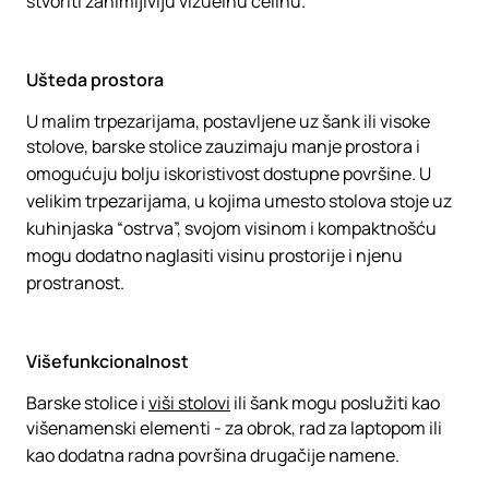
stvoriti zanimljiviju vizuelnu celinu.
Ušteda prostora
U malim trpezarijama, postavljene uz šank ili visoke
stolove, barske stolice zauzimaju manje prostora i
omogućuju bolju iskoristivost dostupne površine. U
velikim trpezarijama, u kojima umesto stolova stoje uz
kuhinjaska “ostrva”, svojom visinom i kompaktnošću
mogu dodatno naglasiti visinu prostorije i njenu
prostranost.
Višefunkcionalnost
Barske stolice i
viši stolovi
ili šank mogu poslužiti kao
višenamenski elementi - za obrok, rad za laptopom ili
kao dodatna radna površina drugačije namene.