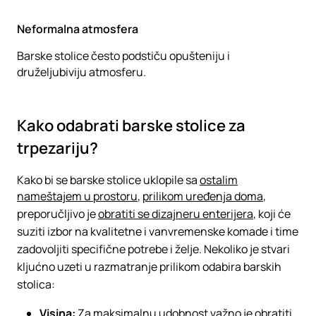
Neformalna atmosfera
Barske stolice često podstiču opušteniju i
druželjubiviju atmosferu.
Kako odabrati barske stolice za
trpezariju?
Kako bi se barske stolice uklopile sa
ostalim
nameštajem u prostoru
,
prilikom uređenja doma
,
preporučljivo je
obratiti se dizajneru enterijera
, koji će
suziti izbor na kvalitetne i vanvremenske komade i time
zadovoljiti specifične potrebe i želje. Nekoliko je stvari
kljućno uzeti u razmatranje prilikom odabira barskih
stolica:
Visina:
Za maksimalnu udobnost važno je obratiti