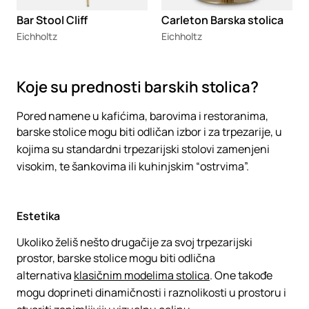
Bar Stool Cliff
Carleton Barska stolica
Eichholtz
Eichholtz
Koje su prednosti barskih stolica?
Pored namene u kafićima, barovima i restoranima,
barske stolice mogu biti odličan izbor i za trpezarije, u
kojima su standardni trpezarijski stolovi zamenjeni
visokim, te šankovima ili kuhinjskim “ostrvima”.
Estetika
Ukoliko želiš nešto drugačije za svoj trpezarijski
prostor, barske stolice mogu biti odlična
alternativa
klasičnim modelima stolica
. One takođe
mogu doprineti dinamičnosti i raznolikosti u prostoru i