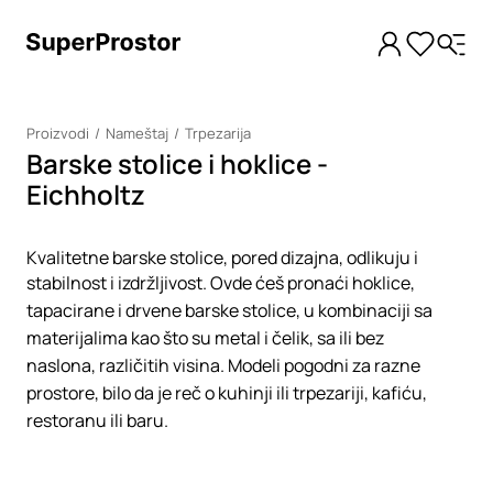
Proizvodi
Nameštaj
Trpezarija
Barske stolice i hoklice -
Eichholtz
Kvalitetne barske stolice, pored dizajna, odlikuju i
stabilnost i izdržljivost. Ovde ćeš pronaći hoklice,
tapacirane i drvene barske stolice, u kombinaciji sa
materijalima kao što su metal i čelik, sa ili bez
naslona, različitih visina. Modeli pogodni za razne
prostore, bilo da je reč o kuhinji ili trpezariji, kafiću,
restoranu ili baru.