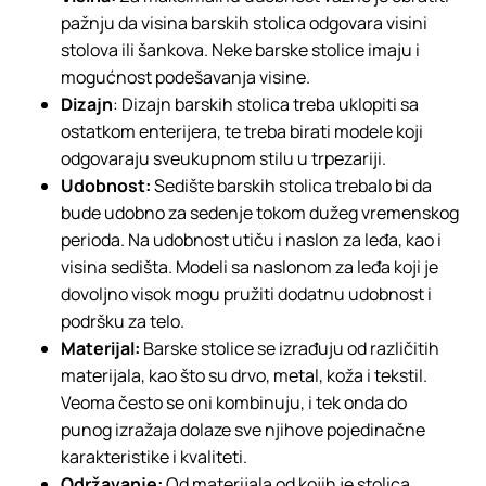
pažnju da visina barskih stolica odgovara visini
stolova ili šankova. Neke barske stolice imaju i
mogućnost podešavanja visine.
Dizajn
: Dizajn barskih stolica treba uklopiti sa
ostatkom enterijera, te treba birati modele koji
odgovaraju sveukupnom stilu u trpezariji.
Udobnost:
Sedište barskih stolica trebalo bi da
bude udobno za sedenje tokom dužeg vremenskog
perioda. Na udobnost utiču i naslon za leđa, kao i
visina sedišta. Modeli sa naslonom za leđa koji je
dovoljno visok mogu pružiti dodatnu udobnost i
podršku za telo.
Materijal:
Barske stolice se izrađuju od različitih
materijala, kao što su drvo, metal, koža i tekstil.
Veoma često se oni kombinuju, i tek onda do
punog izražaja dolaze sve njihove pojedinačne
karakteristike i kvaliteti.
Održavanje:
Od materijala od kojih je stolica