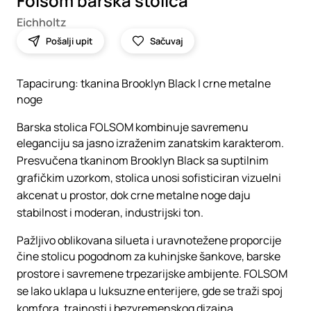
Folsom barska stolica
Eichholtz
Pošalji upit
Sačuvaj
Tapacirung: tkanina Brooklyn Black | crne metalne
noge
Barska stolica FOLSOM kombinuje savremenu
eleganciju sa jasno izraženim zanatskim karakterom.
Presvučena tkaninom Brooklyn Black sa suptilnim
grafičkim uzorkom, stolica unosi sofisticiran vizuelni
akcenat u prostor, dok crne metalne noge daju
stabilnost i moderan, industrijski ton.
Pažljivo oblikovana silueta i uravnotežene proporcije
čine stolicu pogodnom za kuhinjske šankove, barske
prostore i savremene trpezarijske ambijente. FOLSOM
se lako uklapa u luksuzne enterijere, gde se traži spoj
komfora, trajnosti i bezvremenskog dizajna.