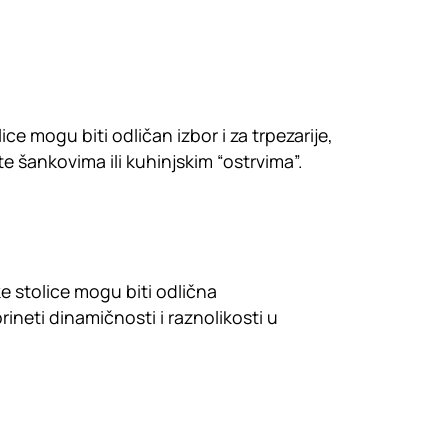
e mogu biti odličan izbor i za trpezarije,
te šankovima ili kuhinjskim “ostrvima”.
ke stolice mogu biti odlična
neti dinamičnosti i raznolikosti u