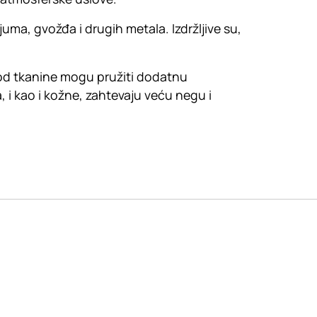
uma, gvožđa i drugih metala. Izdržljive su,
 od tkanine mogu pružiti dodatnu
a, i kao i kožne, zahtevaju veću negu i