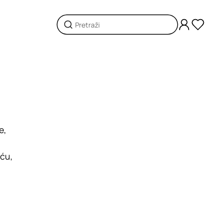
e,
iću,