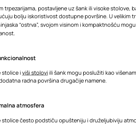
m trpezarijama, postavljene uz šank ili visoke stolove, 
uju bolju iskoristivost dostupne površine. U velikim t
injaska “ostrva”, svojom visinom i kompaktnošću mogu d
ranost.
unkcionalnost
 stolice i
viši stolovi
ili šank mogu poslužiti kao višenam
o dodatna radna površina drugačije namene.
malna atmosfera
 stolice često podstiču opušteniju i druželjubiviju atm