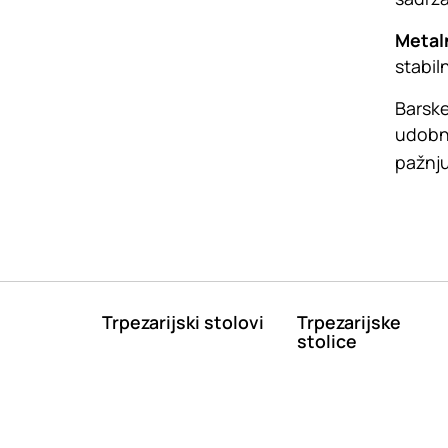
Metal
stabil
Barske
udobno
pažnju
Trpezarijski stolovi
Trpezarijske
stolice