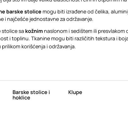
ne barske stolice
mogu biti izrađene od čelika, aluminij
ne i najčešće jednostavne za održavanje.
 stolice sa
kožnim
naslonom i sedištem ili presvlakom
st i toplinu. Tkanine mogu biti različitih tekstura i boj
 prilikom korišćenja i održavanja.
Barske stolice i
Klupe
hoklice