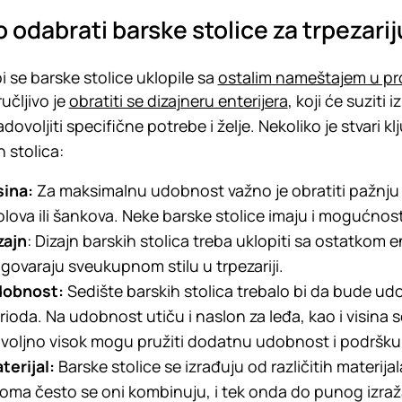
 odabrati barske stolice za trpezarij
i se barske stolice uklopile sa
ostalim nameštajem u pr
učljivo je
obratiti se dizajneru enterijera
, koji će suziti
adovoljiti specifične potrebe i želje. Nekoliko je stvari 
h stolica:
sina:
Za maksimalnu udobnost važno je obratiti pažnju d
olova ili šankova. Neke barske stolice imaju i mogućnos
zajn
: Dizajn barskih stolica treba uklopiti sa ostatkom en
govaraju sveukupnom stilu u trpezariji.
obnost:
Sedište barskih stolica trebalo bi da bude 
rioda. Na udobnost utiču i naslon za leđa, kao i visina s
voljno visok mogu pružiti dodatnu udobnost i podršku 
terijal:
Barske stolice se izrađuju od različitih materijal
oma često se oni kombinuju, i tek onda do punog izraž