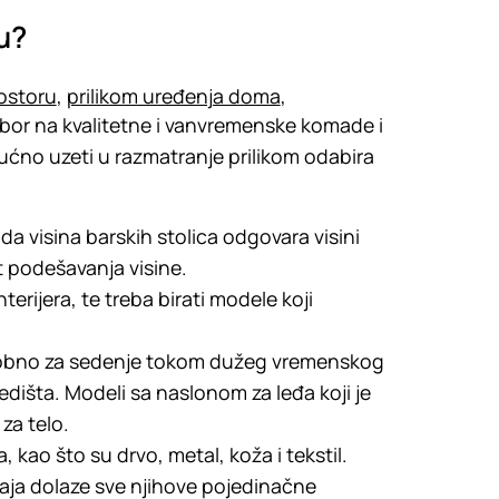
u?
ostoru
,
prilikom uređenja doma
,
 izbor na kvalitetne i vanvremenske komade i
kljućno uzeti u razmatranje prilikom odabira
a visina barskih stolica odgovara visini
t podešavanja visine.
terijera, te treba birati modele koji
udobno za sedenje tokom dužeg vremenskog
edišta. Modeli sa naslonom za leđa koji je
za telo.
a, kao što su drvo, metal, koža i tekstil.
aja dolaze sve njihove pojedinačne