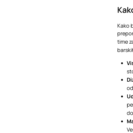
Kako
Kako b
prepor
time z
barski
Vi
st
Di
od
Ud
pe
do
Ma
Ve