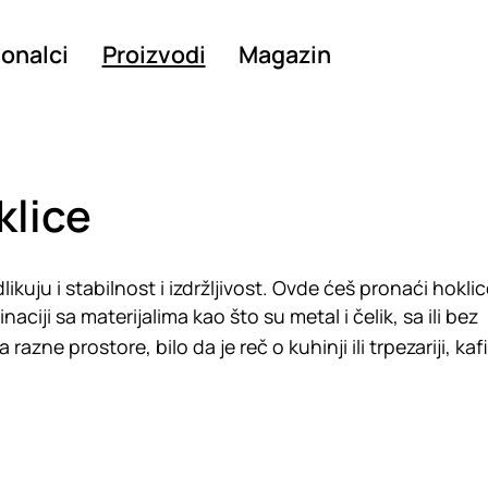
ionalci
Proizvodi
Magazin
klice
likuju i stabilnost i izdržljivost. Ovde ćeš pronaći hoklic
aciji sa materijalima kao što su metal i čelik, sa ili bez
razne prostore, bilo da je reč o kuhinji ili trpezariji, kaf