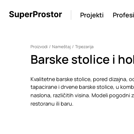
Projekti
Profes
Proizvodi
Nameštaj
Trpezarija
Barske stolice i ho
Kvalitetne barske stolice, pored dizajna, od
tapacirane i drvene barske stolice, u kombin
naslona, različitih visina. Modeli pogodni za 
restoranu ili baru.