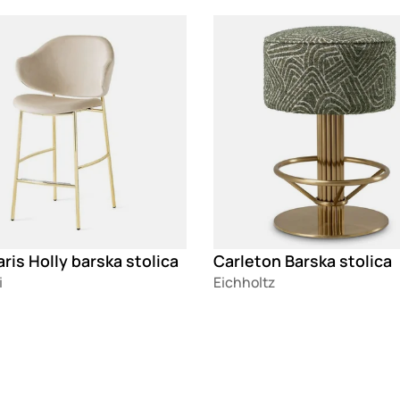
g
Loading
aris Holly barska stolica
Carleton Barska stolica
i
Eichholtz