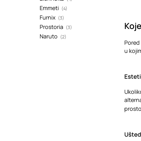
Emmeti
(4)
Furnix
(3)
Koje
Prostoria
(3)
Naruto
(2)
Pored 
u koji
Estet
Ukolik
altern
prostor
Ušted