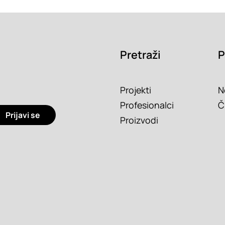
Pretraži
P
Projekti
N
Profesionalci
Č
Prijavi se
Proizvodi