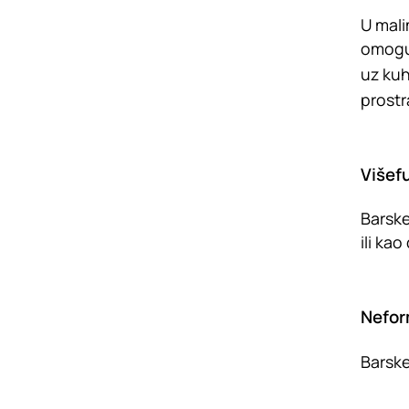
U mali
omoguć
uz kuh
prost
Višef
Barske
ili ka
Nefor
Barske