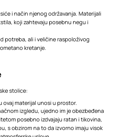
isiće i način njenog održavanja. Materijali
kstila, koji zahtevaju posebnu negu i
d potreba, ali i veličine raspoloživog
neometano kretanje.
e
ske stolice:
 ovaj materijal unosi u prostor.
onačnom izgledu, ujedno im je obezbeđena
itetom posebno izdvajaju ratan i tikovina,
ebu, s obzirom na to da izvorno imaju visok
na atmosferske uslove.