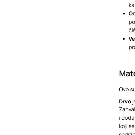
kar
Od
po
či
Ve
pr
Mate
Ovo su
Drvo
j
Zahval
i doda
koji s
sadrža