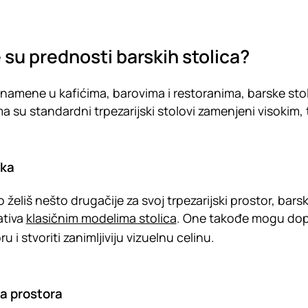
 su prednosti barskih stolica?
namene u kafićima, barovima i restoranima, barske stolic
ma su standardni trpezarijski stolovi zamenjeni visokim, 
ika
o želiš nešto drugačije za svoj trpezarijski prostor, bars
ativa
klasičnim modelima stolica
. One takođe mogu dopri
u i stvoriti zanimljiviju vizuelnu celinu.
a prostora