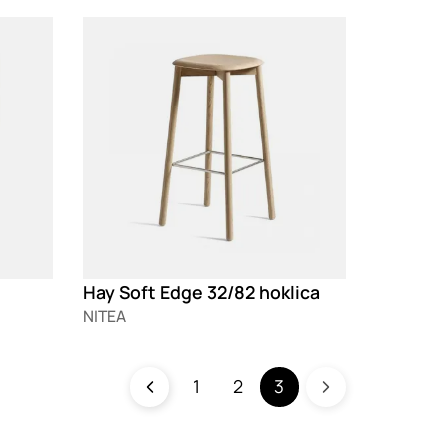
Loading
Hay Soft Edge 32/82 hoklica
NITEA
1
2
3