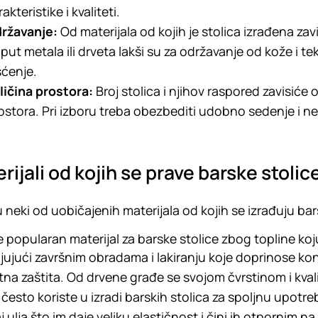
akteristike i kvaliteti.
ržavanje:
Od materijala od kojih je stolica izrađena zav
put metala ili drveta lakši su za održavanje od kože i te
šćenje.
ličina prostora:
Broj stolica i njihov raspored zavisiće o
ostora. Pri izboru treba obezbediti udobno sedenje i 
rijali od kojih se prave barske stolic
 neki od uobičajenih materijala od kojih se izrađuju bar
e popularan materijal za barske stolice zbog topline koju
jujući završnim obradama i lakiranju koje doprinose k
tna zaštita. Od drvene građe se svojom čvrstinom i kval
e često koriste u izradi barskih stolica za spoljnu upotr
j ulja što im daje veliku elastičnost i čini ih otpornim 