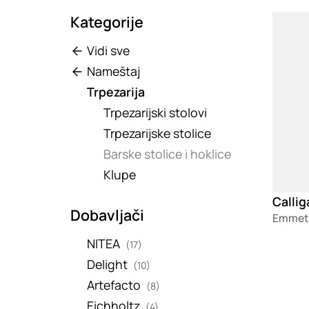
Kategorije
Loadin
Vidi sve
Nameštaj
Trpezarija
Trpezarijski stolovi
Trpezarijske stolice
Barske stolice i hoklice
Klupe
Callig
Dobavljači
Emmet
NITEA
(17)
Delight
(10)
Artefacto
(8)
Eichholtz
(4)