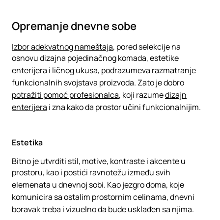
Opremanje dnevne sobe
Izbor adekvatnog nameštaja
, pored selekcije na
osnovu dizajna pojedinačnog komada, estetike
enterijera i ličnog ukusa, podrazumeva razmatranje
funkcionalnih svojstava proizvoda. Zato je dobro
potražiti pomoć profesionalca
, koji razume
dizajn
enterijera
i zna kako da prostor učini funkcionalnijim.
Estetika
Bitno je utvrditi stil, motive, kontraste i akcente u
prostoru, kao i postići ravnotežu između svih
elemenata u dnevnoj sobi. Kao jezgro doma, koje
komunicira sa ostalim prostornim celinama, dnevni
boravak treba i vizuelno da bude usklađen sa njima.