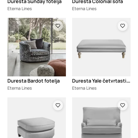
Duresta Sunday fotelja
Duresta Colonial sofa
Eterna Lines
Eterna Lines
Loading
Loading
D
uresta Yale četvrtasti tabure
Duresta Bardot fotelja
Eterna Lines
Eterna Lines
Loading
Loading