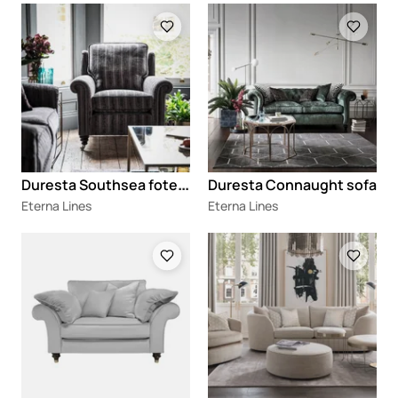
Loading
Loading
D
uresta Southsea fotelja
Duresta Connaught sofa
Eterna Lines
Eterna Lines
Loading
Loading