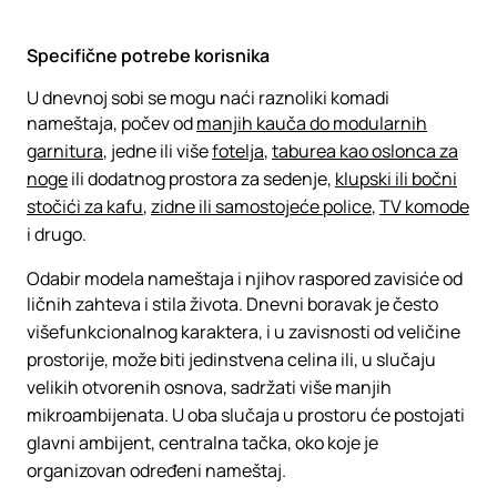
Specifične potrebe korisnika
U dnevnoj sobi se mogu naći raznoliki komadi
nameštaja, počev od
manjih kauča do modularnih
garnitura
, jedne ili više
fotelja
,
taburea kao oslonca za
noge
ili dodatnog prostora za sedenje,
klupski ili bočni
stočići za kafu
,
zidne ili samostojeće police
,
TV komode
i drugo.
Odabir modela nameštaja i njihov raspored zavisiće od
ličnih zahteva i stila života. Dnevni boravak je često
višefunkcionalnog karaktera, i u zavisnosti od veličine
prostorije, može biti jedinstvena celina ili, u slučaju
velikih otvorenih osnova, sadržati više manjih
mikroambijenata. U oba slučaja u prostoru će postojati
glavni ambijent, centralna tačka, oko koje je
organizovan određeni nameštaj.