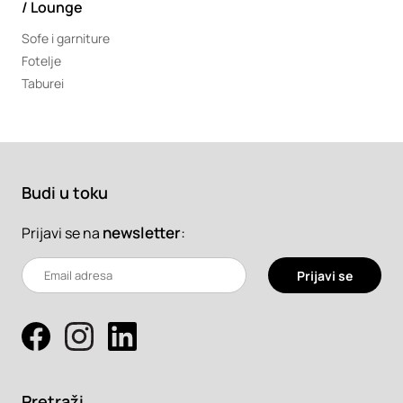
/ Lounge
Sofe i garniture
Fotelje
Taburei
Budi u toku
newsletter
:
Prijavi se na
Prijavi se
Pretraži