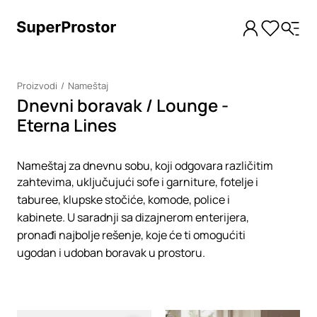
Proizvodi
Nameštaj
Dnevni boravak / Lounge -
Eterna Lines
Nameštaj za dnevnu sobu, koji odgovara različitim
zahtevima, uključujući sofe i garniture, fotelje i
taburee, klupske stočiće, komode, police i
kabinete. U saradnji sa dizajnerom enterijera,
pronađi najbolje rešenje, koje će ti omogućiti
ugodan i udoban boravak u prostoru.