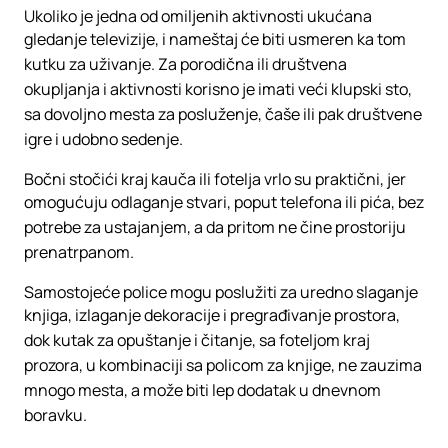
Ukoliko je jedna od omiljenih aktivnosti ukućana
gledanje televizije, i nameštaj će biti usmeren ka tom
kutku za uživanje. Za porodična ili društvena
okupljanja i aktivnosti korisno je imati veći klupski sto,
sa dovoljno mesta za posluženje, čaše ili pak društvene
igre i udobno sedenje.
Bočni stočići kraj kauča ili fotelja vrlo su praktični, jer
omogućuju odlaganje stvari, poput telefona ili pića, bez
potrebe za ustajanjem, a da pritom ne čine prostoriju
prenatrpanom.
Samostojeće police mogu poslužiti za uredno slaganje
knjiga, izlaganje dekoracije i pregrađivanje prostora,
dok kutak za opuštanje i čitanje, sa foteljom kraj
prozora, u kombinaciji sa policom za knjige, ne zauzima
mnogo mesta, a može biti lep dodatak u dnevnom
boravku.