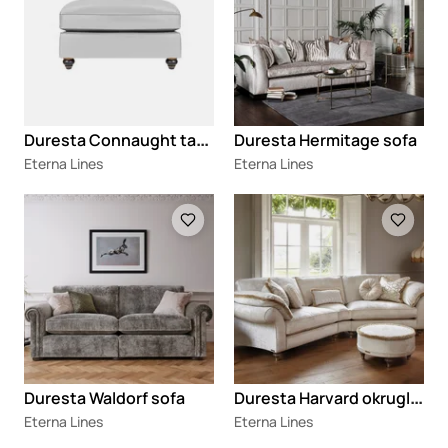
D
uresta Connaught tabure
Duresta Hermitage sofa
Eterna Lines
Eterna Lines
Loading
Loading
D
uresta Harvard okrugli tabure
Duresta Waldorf sofa
Eterna Lines
Eterna Lines