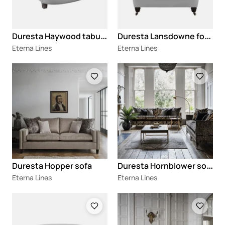
D
uresta Haywood tabure
D
uresta Lansdowne fotelja za čitanje
Eterna Lines
Eterna Lines
Loading
Loading
D
uresta Hornblower sofa
Duresta Hopper sofa
Eterna Lines
Eterna Lines
Loading
Loading