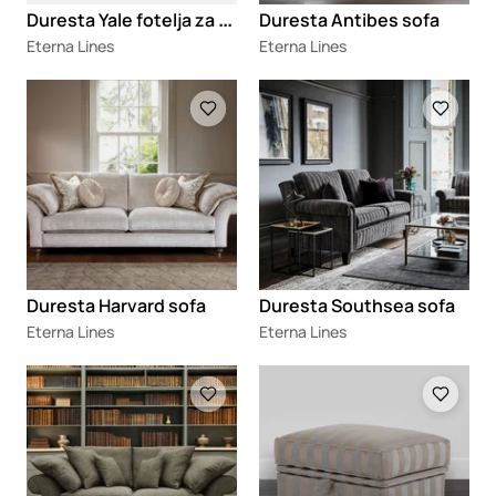
D
uresta Yale fotelja za čitanje
Duresta Antibes sofa
Eterna Lines
Eterna Lines
Loading
Loading
Duresta Harvard sofa
Duresta Southsea sofa
Eterna Lines
Eterna Lines
Loading
Loading