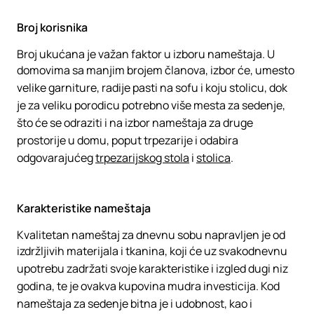
Broj korisnika
Broj ukućana je važan faktor u izboru nameštaja. U
domovima sa manjim brojem članova, izbor će, umesto
velike garniture, radije pasti na sofu i koju stolicu, dok
je za veliku porodicu potrebno više mesta za sedenje,
što će se odraziti i na izbor nameštaja za druge
prostorije u domu, poput trpezarije i odabira
odgovarajućeg
trpezarijskog stola
i
stolica
.
Karakteristike nameštaja
Kvalitetan nameštaj za dnevnu sobu napravljen je od
izdržljivih materijala i tkanina, koji će uz svakodnevnu
upotrebu zadržati svoje karakteristike i izgled dugi niz
godina, te je ovakva kupovina mudra investicija. Kod
nameštaja za sedenje bitna je i udobnost, kao i