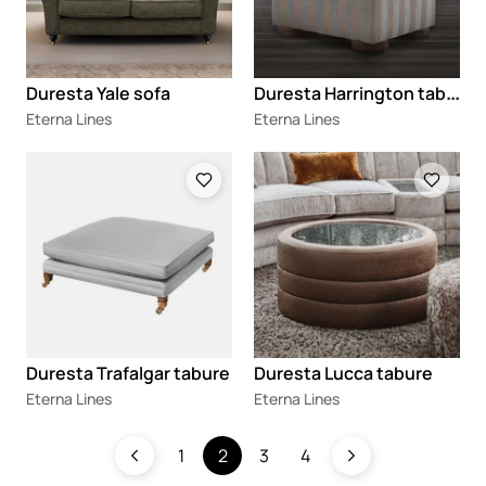
D
uresta Harrington tabure
Duresta Yale sofa
Eterna Lines
Eterna Lines
Loading
Loading
Duresta Trafalgar tabure
Duresta Lucca tabure
Eterna Lines
Eterna Lines
1
2
3
4