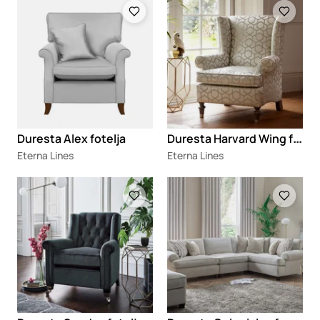
Loading
Loading
D
uresta Harvard Wing fotelja
Duresta Alex fotelja
Eterna Lines
Eterna Lines
Loading
Loading