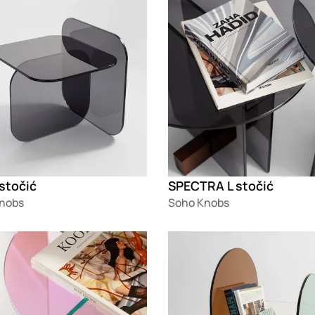
stočić
SPECTRA L stočić
nobs
Soho Knobs
g
Loading