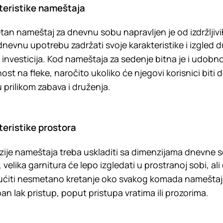
teristike nameštaja
etan nameštaj za dnevnu sobu napravljen je od izdržljivih 
nevnu upotrebu zadržati svoje karakteristike i izgled d
investicija. Kod nameštaja za sedenje bitna je i udobno
st na fleke, naročito ukoliko će njegovi korisnici biti deca
u prilikom zabava i druženja.
teristike prostora
ije nameštaja treba uskladiti sa dimenzijama dnevne s
, velika garnitura će lepo izgledati u prostranoj sobi, al
iti nesmetano kretanje oko svakog komada nameštaja i 
an lak pristup, poput pristupa vratima ili prozorima.