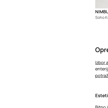
NIMBU
Soho K
Opr
Izbor
enteri
potraž
Estet
Bitno 