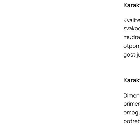
Karak
Kvalit
svakod
mudra 
otporno
gostij
Karak
Dimenz
primer
omoguć
potreb