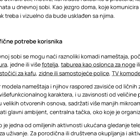
ata u dnevnoj sobi. Kao jezgro doma, koje komunicira 
k treba i vizuelno da bude usklađen sa njima.
fične potrebe korisnika
noj sobi se mogu naći raznoliki komadi nameštaja, po
ura
, jedne ili više
fotelja
,
taburea kao oslonca za noge
i
stočići za kafu
,
zidne ili samostojeće police
,
TV komod
 modela nameštaja i njihov raspored zavisiće od ličnih z
višefunkcionalnog karaktera, i u zavisnosti od veličine pr
u velikih otvorenih osnova, sadržati više manjih mikroa
ati glavni ambijent, centralna tačka, oko koje je organ
o je jedna od omiljenih aktivnosti ukućana gledanje tele
za uživanje. Za porodična ili društvena okupljanja i aktiv