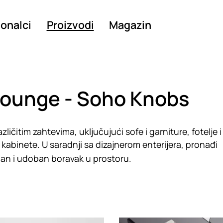
ionalci
Proizvodi
Magazin
Lounge - Soho Knobs
ičitim zahtevima, uključujući sofe i garniture, fotelje i
 kabinete. U saradnji sa dizajnerom enterijera, pronađi
odan i udoban boravak u prostoru.
g
Loading