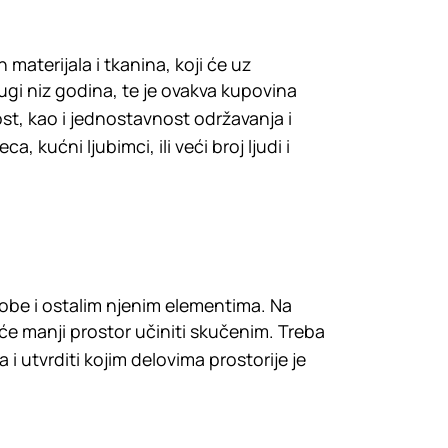
materijala i tkanina, koji će uz
ugi niz godina, te je ovakva kupovina
st, kao i jednostavnost održavanja i
, kućni ljubimci, ili veći broj ljudi i
obe i ostalim njenim elementima. Na
i će manji prostor učiniti skučenim. Treba
utvrditi kojim delovima prostorije je