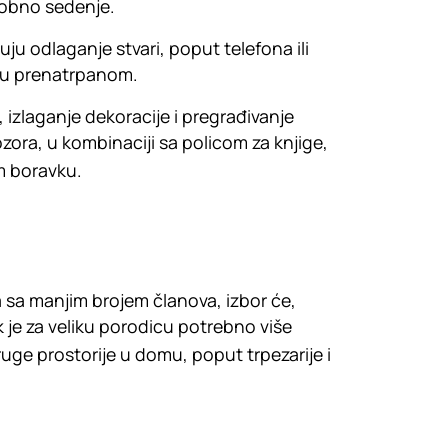
dobno sedenje.
ćuju odlaganje stvari, poput telefona ili
iju prenatrpanom.
izlaganje dekoracije i pregrađivanje
ozora, u kombinaciji sa policom za knjige,
m boravku.
 sa manjim brojem članova, izbor će,
ok je za veliku porodicu potrebno više
ruge prostorije u domu, poput trpezarije i