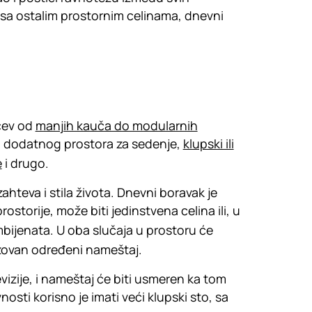
sa ostalim prostornim celinama, dnevni
čev od
manjih kauča do modularnih
li dodatnog prostora za sedenje,
klupski ili
e
i drugo.
ahteva i stila života. Dnevni boravak je
ostorije, može biti jedinstvena celina ili, u
mbijenata. U oba slučaja u prostoru će
izovan određeni nameštaj.
vizije, i nameštaj će biti usmeren ka tom
nosti korisno je imati veći klupski sto, sa