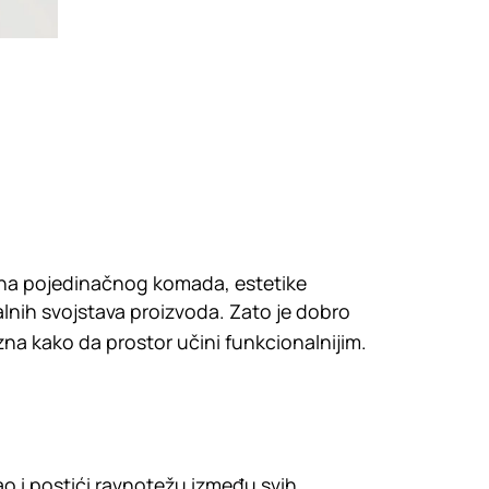
ajna pojedinačnog komada, estetike
lnih svojstava proizvoda. Zato je dobro
zna kako da prostor učini funkcionalnijim.
kao i postići ravnotežu između svih