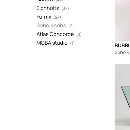
Eichholtz
(37)
Furnix
(27)
Soho Knobs
(8)
Atlas Concorde
(3)
MOBA studio
(1)
BUBBL
Soho K
Loadin