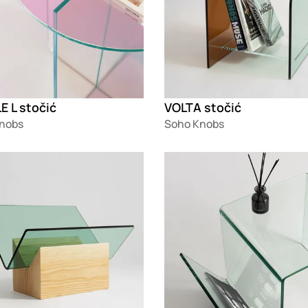
E L stočić
VOLTA stočić
nobs
Soho Knobs
g
Loading