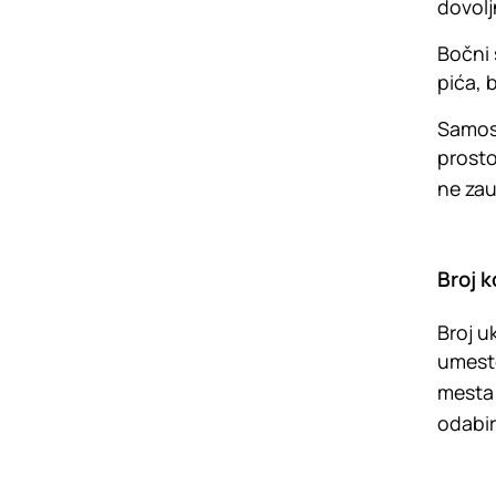
dovolj
Bočni 
pića, 
Samost
prosto
ne zau
Broj k
Broj u
umesto
mesta 
odabi