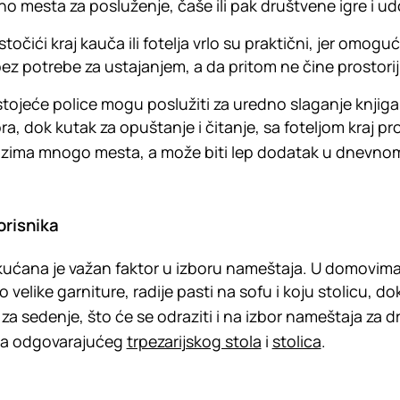
no mesta za posluženje, čaše ili pak društvene igre i u
stočići kraj kauča ili fotelja vrlo su praktični, jer omogu
bez potrebe za ustajanjem, a da pritom ne čine prostor
ojeće police mogu poslužiti za uredno slaganje knjiga, 
ra, dok kutak za opuštanje i čitanje, sa foteljom kraj pr
zima mnogo mesta, a može biti lep dodatak u dnevno
orisnika
kućana je važan faktor u izboru nameštaja. U domovima
 velike garniture, radije pasti na sofu i koju stolicu, d
za sedenje, što će se odraziti i na izbor nameštaja za d
ra odgovarajućeg
trpezarijskog stola
i
stolica
.