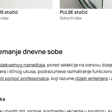
S stočić
PULSE stočić
nobs
Soho Knobs
emanje dnevne sobe
 adekvatnog nameštaja
, pored selekcije na osnovu diz
jera i ličnog ukusa, podrazumeva razmatranje funkciona
iti pomoć profesionalca
, koji razume
dizajn enterijera
i 
ika
je utvrditi stil, motive, kontraste i akcente u prostoru, 