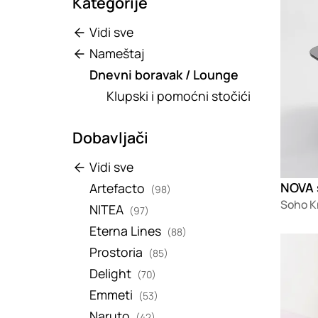
Kategorije
Vidi sve
Nameštaj
Dnevni boravak / Lounge
Klupski i pomoćni stočići
Dobavljači
Vidi sve
NOVA 
Artefacto
(98)
Soho K
NITEA
(97)
Eterna Lines
(88)
Loadin
Prostoria
(85)
Delight
(70)
Emmeti
(53)
Naruto
(42)