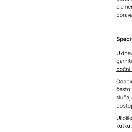
elemen
borava
Speci
U dnev
garnit
bočni 
Odabir
često 
slučaj
postoj
Ukolik
kutku 