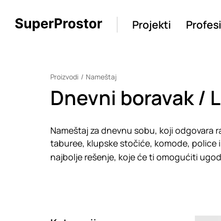
Projekti
Profes
Proizvodi
Nameštaj
Dnevni boravak / 
Nameštaj za dnevnu sobu, koji odgovara razl
taburee, klupske stočiće, komode, police i
najbolje rešenje, koje će ti omogućiti ug
Loadin