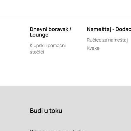
Dnevni boravak /
Nameštaj - Dodac
Lounge
Ručice za nameštaj
Klupski i pomoćni
Kvake
stočići
Budi u toku