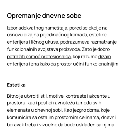
Opremanje dnevne sobe
Izbor adekvatnog nameštaja
, pored selekcije na
osnovu dizajna pojedinačnog komada, estetike
enterijera i ličnog ukusa, podrazumeva razmatranje
funkcionalnih svojstava proizvoda. Zato je dobro
potražiti pomoć profesionalca
, koji razume
dizajn
enterijera
i zna kako da prostor učini funkcionalnijim.
Estetika
Bitno je utvrditi stil, motive, kontraste i akcente u
prostoru, kao i postići ravnotežu između svih
elemenata u dnevnoj sobi. Kao jezgro doma, koje
komunicira sa ostalim prostornim celinama, dnevni
boravak treba i vizuelno da bude usklađen sa njima.