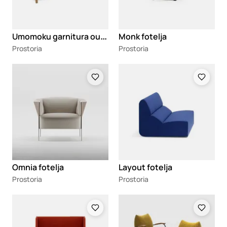
U
momoku garnitura outdoor
Monk fotelja
Prostoria
Prostoria
Loading
Loading
Omnia fotelja
Layout fotelja
Prostoria
Prostoria
Loading
Loading