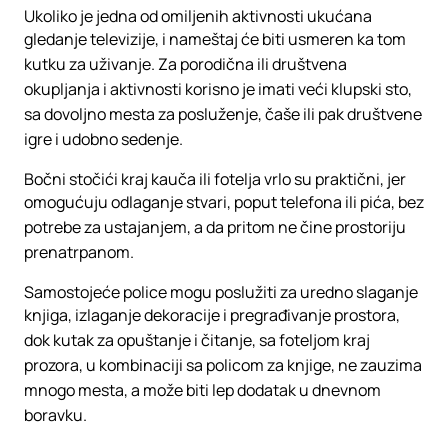
Ukoliko je jedna od omiljenih aktivnosti ukućana
gledanje televizije, i nameštaj će biti usmeren ka tom
kutku za uživanje. Za porodična ili društvena
okupljanja i aktivnosti korisno je imati veći klupski sto,
sa dovoljno mesta za posluženje, čaše ili pak društvene
igre i udobno sedenje.
Bočni stočići kraj kauča ili fotelja vrlo su praktični, jer
omogućuju odlaganje stvari, poput telefona ili pića, bez
potrebe za ustajanjem, a da pritom ne čine prostoriju
prenatrpanom.
Samostojeće police mogu poslužiti za uredno slaganje
knjiga, izlaganje dekoracije i pregrađivanje prostora,
dok kutak za opuštanje i čitanje, sa foteljom kraj
prozora, u kombinaciji sa policom za knjige, ne zauzima
mnogo mesta, a može biti lep dodatak u dnevnom
boravku.