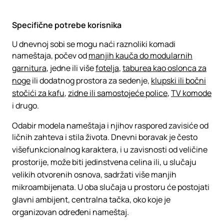
Specifične potrebe korisnika
U dnevnoj sobi se mogu naći raznoliki komadi
nameštaja, počev od
manjih kauča do modularnih
garnitura
, jedne ili više
fotelja
,
taburea kao oslonca za
noge
ili dodatnog prostora za sedenje,
klupski ili bočni
stočići za kafu
,
zidne ili samostojeće police
,
TV komode
i drugo.
Odabir modela nameštaja i njihov raspored zavisiće od
ličnih zahteva i stila života. Dnevni boravak je često
višefunkcionalnog karaktera, i u zavisnosti od veličine
prostorije, može biti jedinstvena celina ili, u slučaju
velikih otvorenih osnova, sadržati više manjih
mikroambijenata. U oba slučaja u prostoru će postojati
glavni ambijent, centralna tačka, oko koje je
organizovan određeni nameštaj.