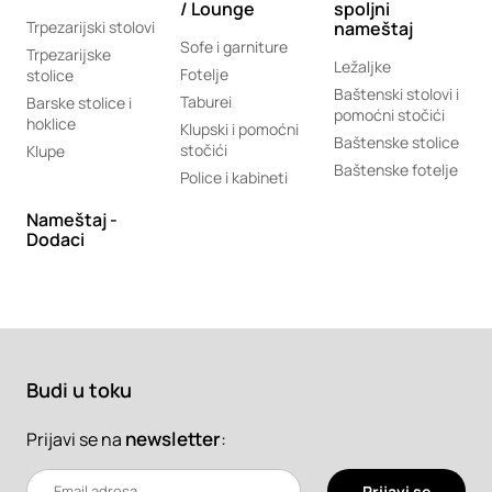
/ Lounge
spoljni
Trpezarijski stolovi
nameštaj
Sofe i garniture
Trpezarijske
Ležaljke
Fotelje
stolice
Baštenski stolovi i
Taburei
Barske stolice i
pomoćni stočići
hoklice
Klupski i pomoćni
Baštenske stolice
stočići
Klupe
Baštenske fotelje
Police i kabineti
Nameštaj -
Dodaci
Budi u toku
newsletter
:
Prijavi se na
Prijavi se