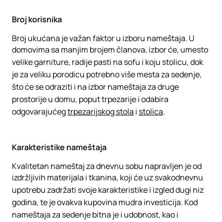
Broj korisnika
Broj ukućana je važan faktor u izboru nameštaja. U
domovima sa manjim brojem članova, izbor će, umesto
velike garniture, radije pasti na sofu i koju stolicu, dok
je za veliku porodicu potrebno više mesta za sedenje,
što će se odraziti i na izbor nameštaja za druge
prostorije u domu, poput trpezarije i odabira
odgovarajućeg
trpezarijskog stola
i
stolica
.
Karakteristike nameštaja
Kvalitetan nameštaj za dnevnu sobu napravljen je od
izdržljivih materijala i tkanina, koji će uz svakodnevnu
upotrebu zadržati svoje karakteristike i izgled dugi niz
godina, te je ovakva kupovina mudra investicija. Kod
nameštaja za sedenje bitna je i udobnost, kao i