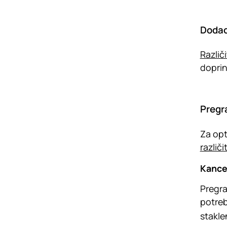
Dodac
Različ
doprin
Pregra
Za opt
različ
Kance
Pregra
potreb
stakle