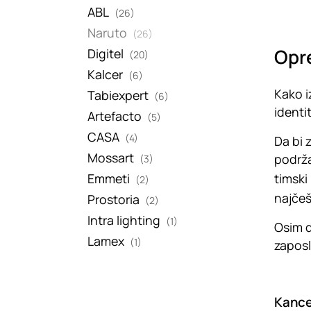
ABL
(26)
Naruto
(26)
Opr
Digitel
(20)
Kalcer
(6)
Kako i
Tabiexpert
(6)
identi
Artefacto
(5)
CASA
(4)
Da bi 
Mossart
podrža
(3)
Emmeti
timski
(2)
najče
Prostoria
(2)
Intra lighting
(1)
Osim d
Lamex
(1)
zaposl
Kancel