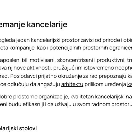
emanje kancelarije
zgleda jedan kancelarijski prostor zavisi od prirode i ob
teta kompanije, kao i potencijalnih prostornih ograniče
zaposleni bili motivisani, skoncentrisani i produktivni, 
va njihove aktivnosti, pružajući im istovremeno neoph
 rad. Poslodavci prijatno okruženje za rad prepoznaju k
šće odlučuju da angažuju
arhitektu
prilikom uređenja
k
obre prostorne organizacije, kvalitetan
kancelarijski n
eni budu efikasniji i da uživaju u svom radnom prostoru
arijski stolovi