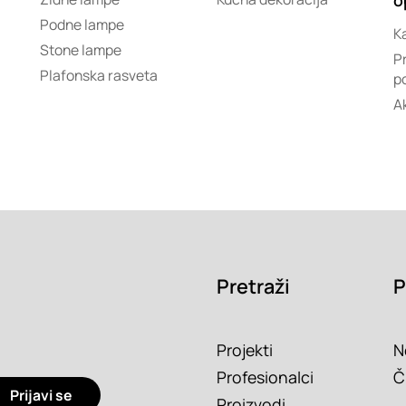
Podne lampe
K
Stone lampe
Pr
Plafonska rasveta
p
A
Pretraži
P
Projekti
N
Profesionalci
Č
Prijavi se
Proizvodi