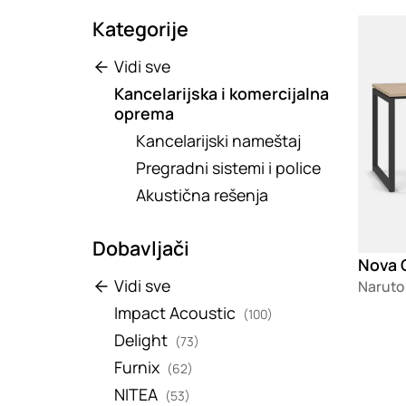
Kategorije
Loadin
Vidi sve
Kancelarijska i komercijalna
oprema
Kancelarijski nameštaj
Pregradni sistemi i police
Akustična rešenja
Dobavljači
Nova O
Vidi sve
Naruto
Impact Acoustic
(100)
Delight
(73)
Furnix
(62)
NITEA
(53)