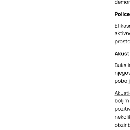
demont
Police
Efikas
aktivn
prosto
Akusti
Buka i
njegov
pobolj
Akusti
boljim
poziti
nekoli
obzir b