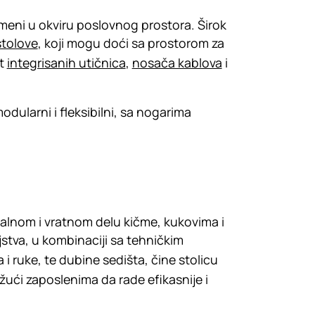
ameni u okviru poslovnog prostora. Širok
stolove
, koji mogu doći sa prostorom za
ut
integrisanih utičnica
,
nosača kablova
i
dularni i fleksibilni, sa nogarima
lnom i vratnom delu kičme, kukovima i
tva, u kombinaciji sa tehničkim
i ruke, te dubine sedišta, čine stolicu
ući zaposlenima da rade efikasnije i