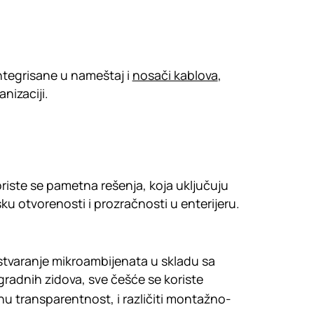
integrisane u nameštaj i
nosači kablova
,
nizaciji.
riste se pametna rešenja, koja uključuju
sku otvorenosti i prozračnosti u enterijeru.
stvaranje mikroambijenata u skladu sa
radnih zidova, sve češće se koriste
u transparentnost, i različiti montažno-