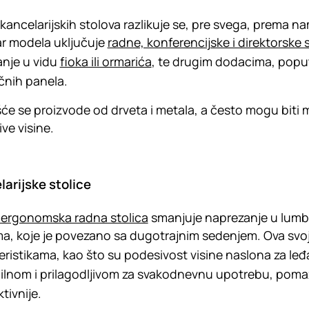
 kancelarijskih stolova razlikuje se, pre svega, prema n
r modela uključuje
radne, konferencijske i direktorske 
nje u vidu
fioka ili ormarića
, te drugim dodacima, pop
čnih panela.
će se proizvode od drveta i metala, a često mogu biti mo
ve visine.
arijske stolice
 ergonomska radna stolica
smanjuje naprezanje u lumba
, koje je povezano sa dugotrajnim sedenjem. Ova svojs
eristikama, kao što su podesivost visine naslona za leđa 
bilnom i prilagodljivom za svakodnevnu upotrebu, pomaž
tivnije.