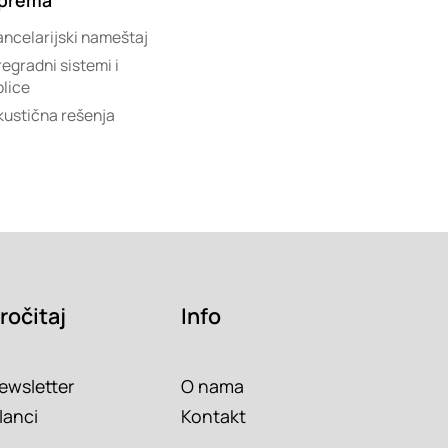
ancelarijski nameštaj
egradni sistemi i
olice
kustična rešenja
ročitaj
Info
ewsletter
O nama
lanci
Kontakt