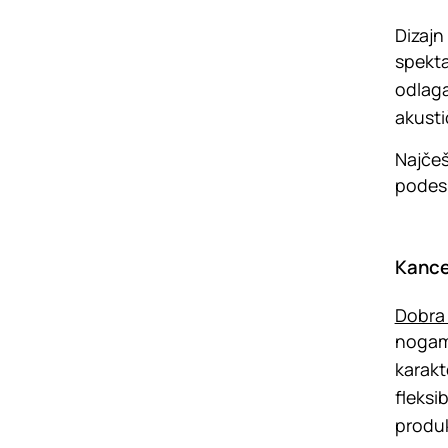
Dizajn
spekta
odlaga
akusti
Najčeš
podesi
Kancel
Dobra
nogama
karakt
fleksi
produk