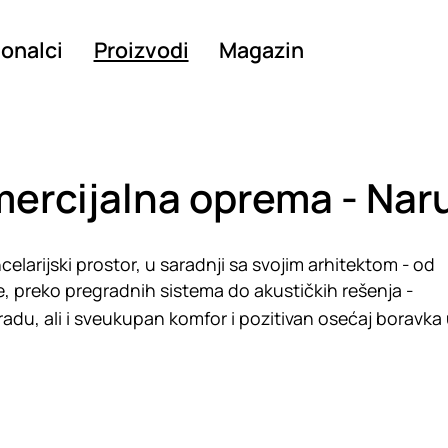
ionalci
Proizvodi
Magazin
mercijalna oprema - Nar
elarijski prostor, u saradnji sa svojim arhitektom - od
, preko pregradnih sistema do akustičkih rešenja -
radu, ali i sveukupan komfor i pozitivan osećaj boravka