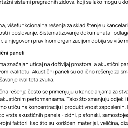
ažni sistemi pregradnih zidova, koji se lako mogu uklon
na, višefunkcionalna rešenja za skladištenje u kancel
osti i poslovanje. Sistematizovanje dokumenata i odlag
r, a njegovom pravilnom organizacijom dobija se više m
čni paneli
ma značajan uticaj na doživljaj prostora, a akustični 
om kvalitetu. Akustični paneli su odlično rešenje za sm
šavanje kvaliteta zvuka.
čna rešenja
često se primenjuju u kancelarijama za stv
 akustičnim performansama. Tako što smanjuju odjek i 
vno utiču na koncentraciju i produktivnost zaposlenih. N
ko vrsta akustičnih panela - zidni, plafonski, samostojeći
rojni faktori, kao što su korišćeni materijal, veličina, d