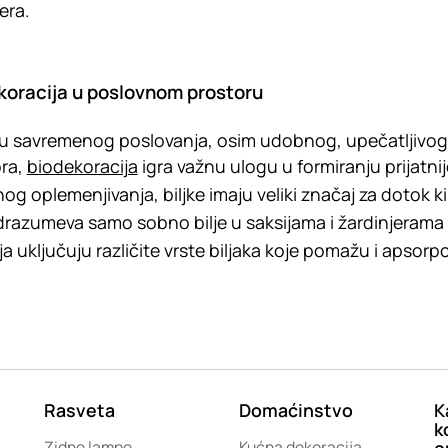
jera.
koracija u poslovnom prostoru
u savremenog poslovanja, osim udobnog, upečatljivog 
ra,
biodekoracija
igra važnu ulogu u formiranju prijatn
nog oplemenjivanja, biljke imaju veliki značaj za dotok ki
razumeva samo sobno bilje u saksijama i žardinjerama – r
ja uključuju različite vrste biljaka koje pomažu i apsorpc
Rasveta
Domaćinstvo
K
k
Zidne lampe
Kućna dekoracija
o