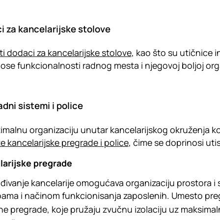
i za kancelarijske stolove
iti dodaci za kancelarijske stolove
, kao što su utičnice 
ose funkcionalnosti radnog mesta i njegovoj boljoj orga
dni sistemi i police
imalnu organizaciju unutar kancelarijskog okruženja ko
ite kancelarijske pregrade i police
, čime se doprinosi uti
larijske pregrade
đivanje kancelarije omogućava organizaciju prostora i 
ama i načinom funkcionisanja zaposlenih. Umesto preg
ne pregrade, koje pružaju zvučnu izolaciju uz maksimaln