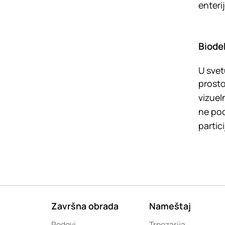
enteri
Biode
U svet
prosto
vizuel
ne pod
partici
Završna obrada
Nameštaj
Podovi
Trpezarija