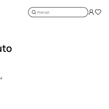
uto
 u