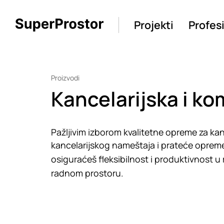
Projekti
Profes
Proizvodi
Kancelarijska i ko
Pažljivim izborom kvalitetne opreme za kanc
kancelarijskog nameštaja i prateće opreme
osiguraćeš fleksibilnost i produktivnost u 
radnom prostoru.