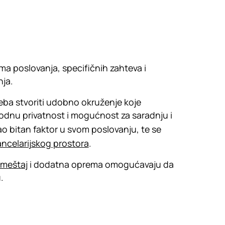
ima poslovanja, specifičnih zahteva i
nja.
treba stvoriti udobno okruženje koje
odnu privatnost i mogućnost za saradnju i
ao bitan faktor u svom poslovanju, te se
ancelarijskog prostora
.
ameštaj
i dodatna oprema omogućavaju da
.