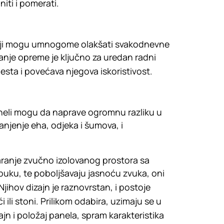
iti i pomerati.
ariji mogu umnogome olakšati svakodnevne
anje opreme je ključno za uredan radni
esta i povećava njegova iskoristivost.
paneli mogu da naprave ogromnu razliku u
anjenje eha, odjeka i šumova, i
aranje zvučno izolovanog prostora sa
buku, te poboljšavaju jasnoću zvuka, oni
jihov dizajn je raznovrstan, i postoje
 ili stoni. Prilikom odabira, uzimaju se u
izajn i položaj panela, spram karakteristika