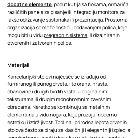
dodatne elemente
, poput kutija sa fiokama, ormarića,
različitih panela za pisanje ili integraciju monitora za
lakše održavanje sastanaka ili prezentacija. Prostorna
organizacija se može postići i dodavanjem polica, koje
mogu biti u vidu
pregradnih sistema
ili dizajniranih
otvorenih i zatvorenih polica
.
Materijali
Kancelarijski stolovi najčešće se izrađuju od
furniranog ili punog drveta, i to oraha, hrasta,
ebanovine i drugih tvrđih vrsta, u originalnim
teksturama ili drugim monohromnim završnim
obradama. Neretko se kombinuju sa metalnim
elementima u vidu nogara, koje pružaju modernu
estetiku i izdržljivost. Toplina i prirodna lepota drvenih
stolova često se biraju za klasičniji i elegantniji izgled, a
ponekad mogu imati i dodatke u vidu kožnih umetaka.