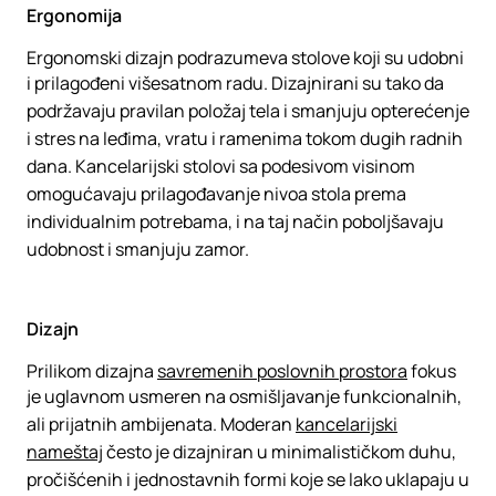
Ergonomija
Ergonomski dizajn podrazumeva stolove koji su udobni
i prilagođeni višesatnom radu. Dizajnirani su tako da
podržavaju pravilan položaj tela i smanjuju opterećenje
i stres na leđima, vratu i ramenima tokom dugih radnih
dana. Kancelarijski stolovi sa podesivom visinom
omogućavaju prilagođavanje nivoa stola prema
individualnim potrebama, i na taj način poboljšavaju
udobnost i smanjuju zamor.
Dizajn
Prilikom dizajna
savremenih poslovnih prostora
fokus
je uglavnom usmeren na osmišljavanje funkcionalnih,
ali prijatnih ambijenata. Moderan
kancelarijski
nameštaj
često je dizajniran u minimalističkom duhu,
pročišćenih i jednostavnih formi koje se lako uklapaju u