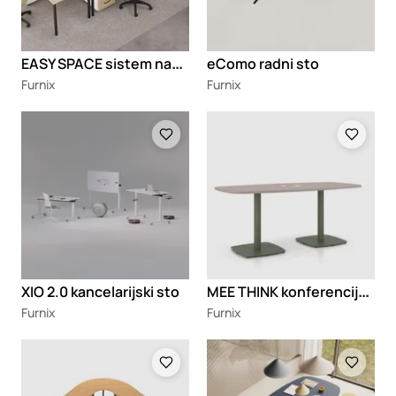
E
ASY SPACE sistem nameštaja
eComo radni sto
Furnix
Furnix
Loading
Loading
M
EE THINK konferencijski sto
XIO 2.0 kancelarijski sto
Furnix
Furnix
Loading
Loading