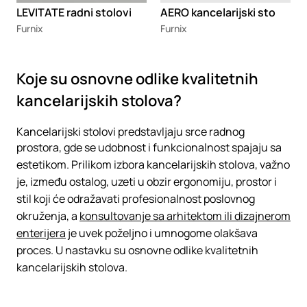
LEVITATE radni stolovi
AERO kancelarijski sto
Furnix
Furnix
Koje su osnovne odlike kvalitetnih
kancelarijskih stolova?
Kancelarijski stolovi predstavljaju srce radnog
prostora, gde se udobnost i funkcionalnost spajaju sa
estetikom. Prilikom izbora kancelarijskih stolova, važno
je, između ostalog, uzeti u obzir ergonomiju, prostor i
stil koji će odražavati profesionalnost poslovnog
okruženja, a
konsultovanje sa arhitektom ili dizajnerom
enterijera
je uvek poželjno i umnogome olakšava
proces. U nastavku su osnovne odlike kvalitetnih
kancelarijskih stolova.