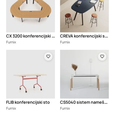
C
X 3200 konferencijski sto
C
REVA konferencijski sto
Furnix
Furnix
Loading
Loading
C
S5040 sistem nameštaja
FLIB konferencijski sto
Furnix
Furnix