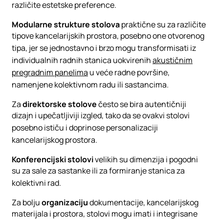
različite estetske preference.
Modularne strukture stolova
praktične su za različite
tipove kancelarijskih prostora, posebno one otvorenog
tipa, jer se jednostavno i brzo mogu transformisati iz
individualnih radnih stanica uokvirenih
akustičnim
pregradnim panelima
u veće radne površine,
namenjene kolektivnom radu ili sastancima.
Za
direktorske stolove
često se bira autentičniji
dizajn i upečatljiviji izgled, tako da se ovakvi stolovi
posebno ističu i doprinose personalizaciji
kancelarijskog prostora.
Konferencijski stolovi
velikih su dimenzija i pogodni
su za sale za sastanke ili za formiranje stanica za
kolektivni rad.
Za bolju
organizaciju
dokumentacije, kancelarijskog
materijala i prostora, stolovi mogu imati i integrisane