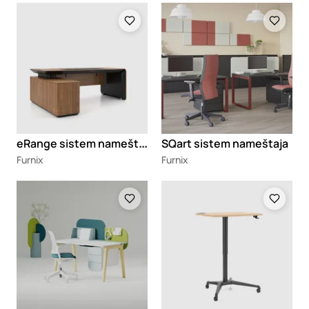
Loading
Loading
e
Range sistem nameštaja
SQart sistem nameštaja
Furnix
Furnix
Loading
Loading