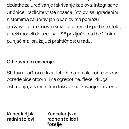
dodatke za
uređivanje i skrivanje kablova
,
integrisane
utičnice i različite vrste nosača
. Stolovi sa ugrađenim
sistemima za upravljanje kablovima pomažu
održavanju urednosti i smanjuju nered ispod i na stolu,
a neki modeli dolaze i sa USB priključcima i bežičnim
punjačima, pružajući praktičnost u radu.
Održavanje i čišćenje
Stolovi izrađeni od kvalitetnih materijala dobre završne
obrade biće otporniji na ogrebotine, fleke i druga
oštećenja, a samim tim i lakši za održavanje i čišćenje.
Kancelarijski
Kancelarijske
radni stolovi
radne stolice i
fotelje