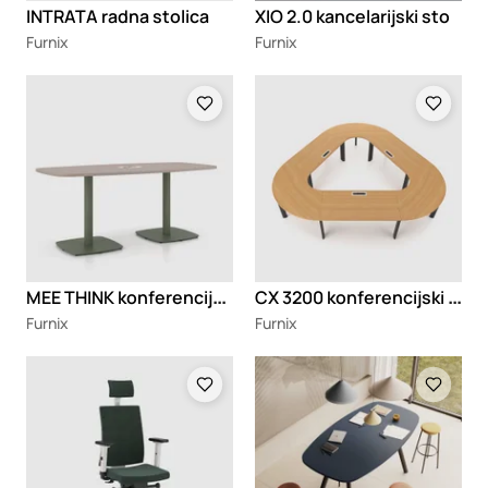
INTRATA radna stolica
XIO 2.0 kancelarijski sto
Furnix
Furnix
Loading
Loading
M
EE THINK konferencijski sto
C
X 3200 konferencijski sto
Furnix
Furnix
Loading
Loading