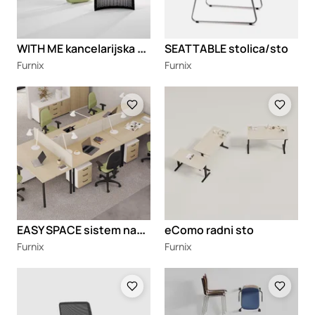
W
ITH ME kancelarijska stolica
SEATTABLE stolica/sto
Furnix
Furnix
Loading
Loading
E
ASY SPACE sistem nameštaja
eComo radni sto
Furnix
Furnix
Loading
Loading