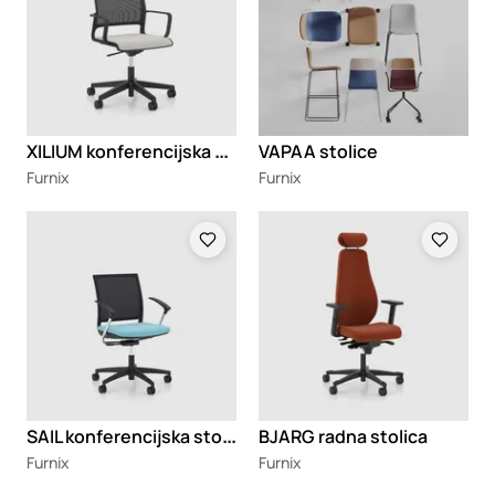
X
ILIUM konferencijska stolica
VAPAA stolice
Furnix
Furnix
Loading
Loading
S
AIL konferencijska stolica
BJARG radna stolica
Furnix
Furnix