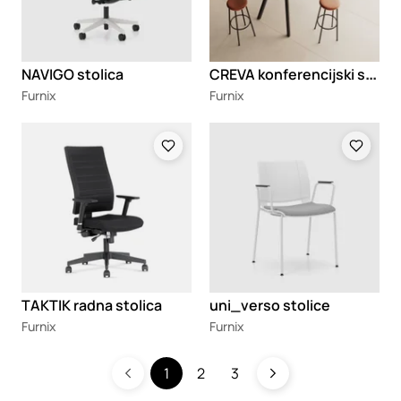
C
REVA konferencijski sto
NAVIGO stolica
Furnix
Furnix
Loading
Loading
TAKTIK radna stolica
uni_verso stolice
Furnix
Furnix
1
2
3