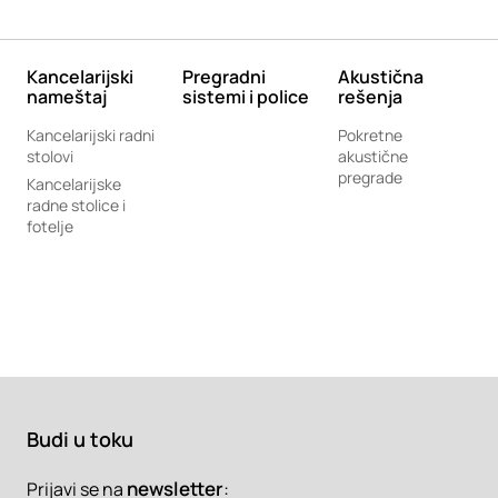
Kancelarijski
Pregradni
Akustična
nameštaj
sistemi i police
rešenja
Kancelarijski radni
Pokretne
stolovi
akustične
pregrade
Kancelarijske
radne stolice i
fotelje
Budi u toku
newsletter
:
Prijavi se na