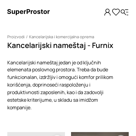
Proizvodi
Kancelarijska i komercijalna oprema
Kancelarijski nameštaj - Furnix
Kancelarijski nameštaj jedan je od ključnih
elemenata poslovnog prostora. Treba da bude
funkcionalan, izdržljiv i omogući komfor prilikom
korišćenja, doprinoseći raspoloženju i
produktivnosti zaposlenih, kao i da zadovolji
estetske kriterijume, u skladu sa imidžom
kompanije.
Loading
Loading