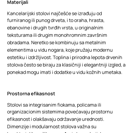
Materijali
Kancelarijski stolovi najčešće se izrađuju od
furniranog ili punog drveta, i to oraha, hrasta,
ebanovine i drugih tvrđih vrsta, u originalnim
teksturama ili drugim monohromnim završnim
obradama. Neretko se kombinuju sa metalnim
elementima u vidu nogara, koje pružaju modernu
estetiku i izdržljivost. Toplina i prirodna lepota drvenih
stolova često se biraju za klasičniji i elegantniji izgled, a
ponekad mogu imati i dodatke u vidu kožnih umetaka.
Prostorna efikasnost
Stolovi sa integrisanim fiokama, policama ili
organizacionim sistemima povećavaju prostornu
efikasnost i olakšavaju održavanje urednosti.
Dimenzije i modularnost stolova važna su