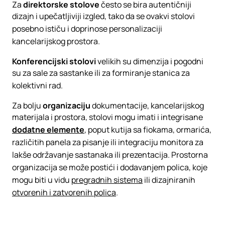
Za
direktorske stolove
često se bira autentičniji
dizajn i upečatljiviji izgled, tako da se ovakvi stolovi
posebno ističu i doprinose personalizaciji
kancelarijskog prostora.
Konferencijski stolovi
velikih su dimenzija i pogodni
su za sale za sastanke ili za formiranje stanica za
kolektivni rad.
Za bolju
organizaciju
dokumentacije, kancelarijskog
materijala i prostora, stolovi mogu imati i integrisane
dodatne elemente
, poput kutija sa fiokama, ormarića,
različitih panela za pisanje ili integraciju monitora za
lakše održavanje sastanaka ili prezentacija. Prostorna
organizacija se može postići i dodavanjem polica, koje
mogu biti u vidu
pregradnih sistema
ili dizajniranih
otvorenih i zatvorenih polica
.