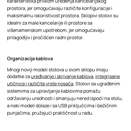
karakteristika prilikom uređenja kancelarijskog
prostora, jer omogućavaju različite konfiguracije i
maksimalnu iskoristivost prostora. Sklopivi stolovi su
idealni za male kancelarije ili prostore sa
višenamenskom upotrebom, jer omogućavaju
prilagodljiv i pročišćen radni prostor.
Organizacija kablova
Mnogi noviji modeli stolova u svom sklopu imaju
dodatke za
uređivanje i skrivanje kablova
,
integrisane
utičnice i različite vrste nosača
. Stolovi sa ugrađenim
sistemima za upravljanje kablovima pomažu
održavanju urednosti i smanjuju nered ispod i na stolu,
a neki modeli dolaze i sa USB priključcima i bežičnim
punjačima, pružajući praktičnost u radu.