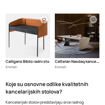
Loading
Loading
C
attelan Nasdaq kancelarijski sto
Calligaris Biblio radni sto
Emmeti
Emmeti
Koje su osnovne odlike kvalitetnih
kancelarijskih stolova?
Kancelarijski stolovi predstavljaju srce radnog