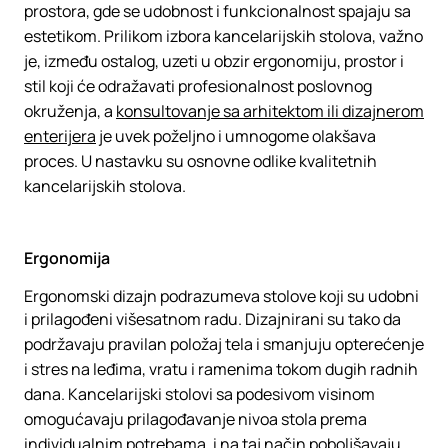
prostora, gde se udobnost i funkcionalnost spajaju sa
estetikom. Prilikom izbora kancelarijskih stolova, važno
je, između ostalog, uzeti u obzir ergonomiju, prostor i
stil koji će odražavati profesionalnost poslovnog
okruženja, a
konsultovanje sa arhitektom ili dizajnerom
enterijera
je uvek poželjno i umnogome olakšava
proces. U nastavku su osnovne odlike kvalitetnih
kancelarijskih stolova.
Ergonomija
Ergonomski dizajn podrazumeva stolove koji su udobni
i prilagođeni višesatnom radu. Dizajnirani su tako da
podržavaju pravilan položaj tela i smanjuju opterećenje
i stres na leđima, vratu i ramenima tokom dugih radnih
dana. Kancelarijski stolovi sa podesivom visinom
omogućavaju prilagođavanje nivoa stola prema
individualnim potrebama, i na taj način poboljšavaju