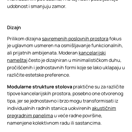
udobnost i smanjuju zamor.
Dizajn
Prilikom dizajna
savremenih poslovnih prostora
fokus
je uglavnom usmeren na osmišljavanje funkcionalnih,
ali prijatnih ambijenata. Moderan
kancelarijski
nameštaj
često je dizajniran u minimalističkom duhu,
pročišćenih i jednostavnih formi koje se lako uklapaju u
različite estetske preference.
Modularne strukture stolova
praktične su za različite
tipove kancelarijskih prostora, posebno one otvorenog
tipa, jer se jednostavno i brzo mogu transformisati iz
individualnih radnih stanica uokvirenih
akustičnim
pregradnim panelima
u veće radne površine,
namenjene kolektivnom radu ili sastancima.