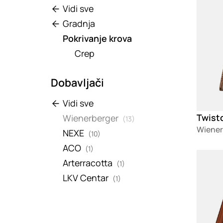
Vidi sve
Gradnja
Pokrivanje krova
Crep
Dobavljači
Vidi sve
Twist
Wienerberger
(13)
Wiener
NEXE
(10)
ACO
(1)
Loadin
Arterracotta
(1)
LKV Centar
(1)