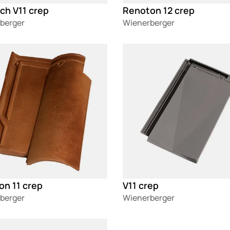
ch V11 crep
Renoton 12 crep
berger
Wienerberger
g
Loading
on 11 crep
V11 crep
berger
Wienerberger
g