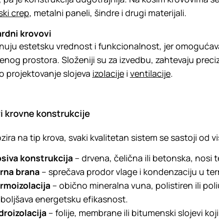
ki crep
, metalni paneli, šindre i drugi materijali.
rdni krovovi
uju estetsku vrednost i funkcionalnost, jer omogućava
nog prostora. Složeniji su za izvedbu, zahtevaju preci
vo projektovanje slojeva
izolacije
i
ventilacije
.
i krovne konstrukcije
zira na tip krova, svaki kvalitetan sistem se sastoji od v
siva konstrukcija
– drvena, čelična ili betonska, nosi 
rna brana
– sprečava prodor vlage i kondenzaciju u term
rmoizolacija
– obično mineralna vuna, polistiren ili pol
boljšava energetsku efikasnost.
droizolacija
– folije, membrane ili bitumenski slojevi koji