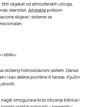
er štiti objekat od atmosferskih uticaja,
nski identitet.
Arhitekte
prilikom
lacione slojeve i sisteme za
unkcionalan.
i obliku:
 složeniji hidroizolacioni sistem. Danas
ni i kao zelene površine ili terase. Ključni
usnosti.
v nagib omogućava brzo oticanje kišnice i
oriste različiti pokrivači –
keramički i