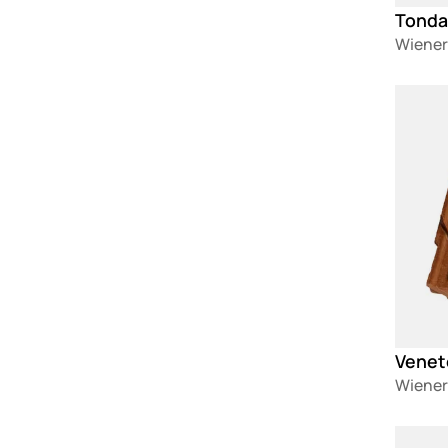
Tonda
Wiener
Loadin
Venet
Wiener
Loadin