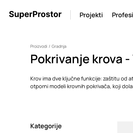
Projekti
Profes
Proizvodi
Gradnja
Pokrivanje krova 
Krov ima dve ključne funkcije: zaštitu od a
otporni modeli krovnih pokrivača, koji dola
Kategorije
Loadin