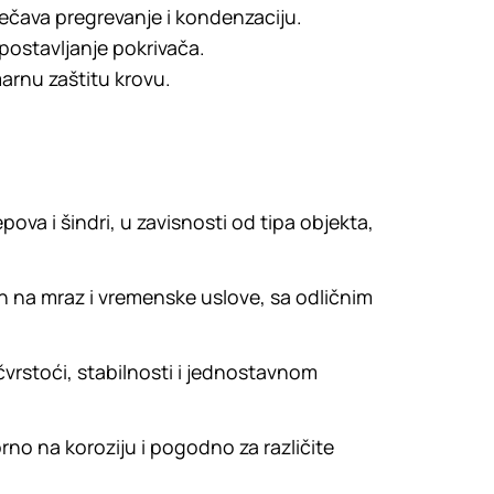
ečava pregrevanje i kondenzaciju.
postavljanje pokrivača.
imarnu zaštitu krovu.
pova i šindri, u zavisnosti od tipa objekta,
an na mraz i vremenske uslove, sa odličnim
rstoći, stabilnosti i jednostavnom
no na koroziju i pogodno za različite