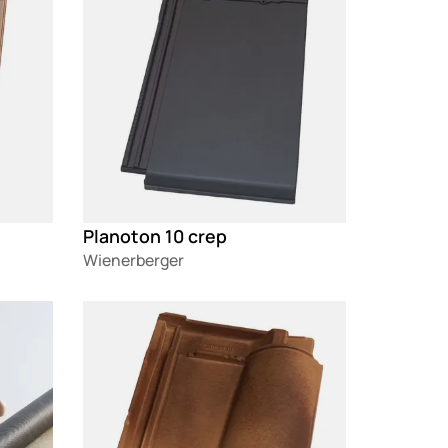
Planoton 10 crep
Wienerberger
Loading