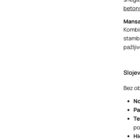
betons
Mansa
Kombin
stambe
pažlji
Slojev
Bez ob
No
Pa
Te
po
Hi