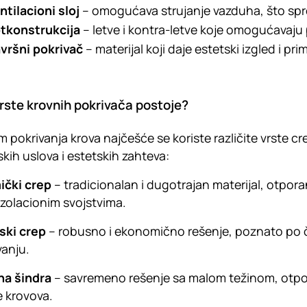
ntilacioni sloj
– omogućava strujanje vazduha, što spr
tkonstrukcija
– letve i kontra-letve koje omogućavaju 
vršni pokrivač
– materijal koji daje estetski izgled i pr
rste krovnih pokrivača postoje?
om pokrivanja krova najčešće se koriste različite vrste cre
skih uslova i estetskih zahteva:
ički crep
– tradicionalan i dugotrajan materijal, otpor
zolacionim svojstvima.
ski crep
– robusno i ekonomično rešenje, poznato po čv
anju.
na šindra
– savremeno rešenje sa malom težinom, otpor
 krovova.