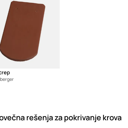
crep
berger
večna rešenja za pokrivanje krova