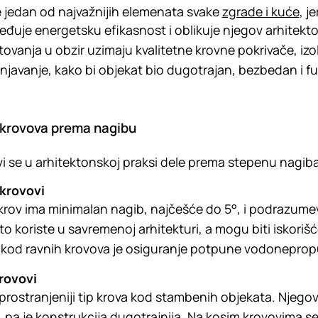
e jedan od najvažnijih elemenata svake
zgrade i kuće
, j
đuje energetsku efikasnost i oblikuje njegov arhitekto
tovanja u obzir uzimaju kvalitetne krovne pokrivače, izo
javanje, kako bi objekat bio dugotrajan, bezbedan i f
 krovova prema nagibu
i se u arhitektonskoj praksi dele prema stepenu nagiba 
 krovovi
krov ima minimalan nagib, najčešće do 5°, i podrazumeva
to koriste u savremenoj arhitekturi, a mogu biti iskorišće
 kod ravnih krovova je osiguranje potpune vodoneprop
rovovi
prostranjeniji tip krova kod stambenih objekata. Njego
 pa je konstrukcija dugotrajnija. Na kosim krovovima se k