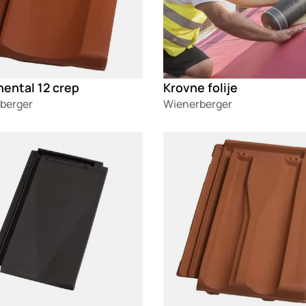
ental 12 crep
Krovne folije
berger
Wienerberger
g
Loading