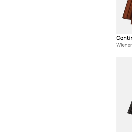
Contin
Wiener
Loadin