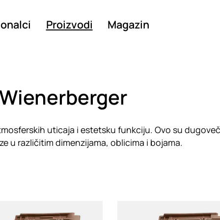
ionalci
Proizvodi
Magazin
- Wienerberger
tmosferskih uticaja i estetsku funkciju. Ovo su dugoveč
ze u različitim dimenzijama, oblicima i bojama.
g
Loading