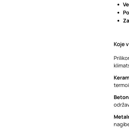
Ve
Po
Za
Koje v
Prilik
klimat
Keram
termoi
Beton
održav
Metal
nagibe