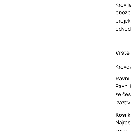
Krov j
obezbe
projek
odvodn
Vrste
Krovov
Ravni
Ravni 
se čes
izazov
Kosi k
Najras
snega,