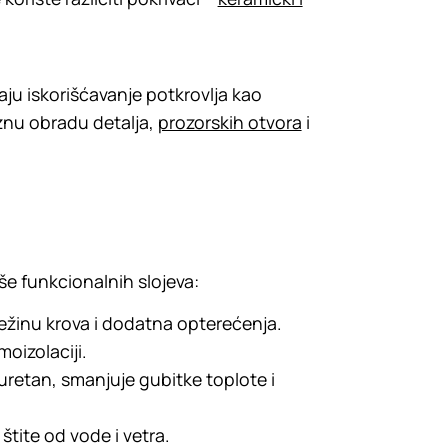
ju iskorišćavanje potkrovlja kao
znu obradu detalja,
prozorskih otvora
i
iše funkcionalnih slojeva:
težinu krova i dodatna opterećenja.
oizolaciji.
iuretan, smanjuje gubitke toplote i
 štite od vode i vetra.