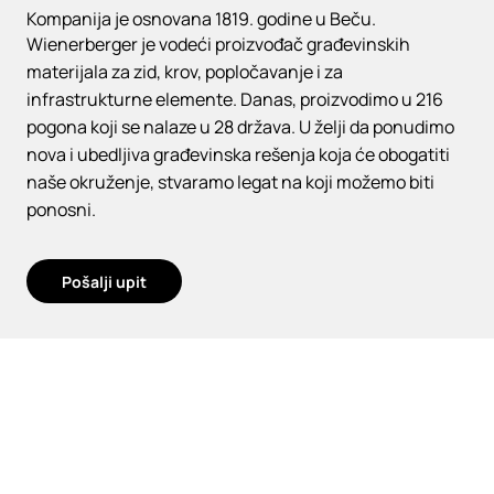
Kompanija je osnovana 1819. godine u Beču.
Wienerberger je vodeći proizvođač građevinskih
materijala za zid, krov, popločavanje i za
infrastrukturne elemente. Danas, proizvodimo u 216
pogona koji se nalaze u 28 država. U želji da ponudimo
nova i ubedljiva građevinska rešenja koja će obogatiti
naše okruženje, stvaramo legat na koji možemo biti
ponosni.
Pošalji upit