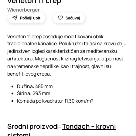
Veneton 11 crep
Wienerberger
Pošalji upit
Sačuvaj
Veneton 11 crep poseduje modifikovani oblik
tradicionalne kanalice. Polukružni talasi na krovu daju
jedinstven izgled karakterističan za mediteransku
arhitekturu. Mogućnost kliznog letvisanja, otpornost
na vremenske neprilike, kao i trajnost, glavni su
benefiti ovog crepa.
Dužina: 485 mm
Širina: 293 mm
Komada po kvadratu: 11,30 kom/m²
Srodni proizvodi:
Tondach – krovni
sistemi