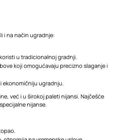
ali i na način ugradnje:
.
oristi u tradicionalnoj gradnji.
ebove koji omogućavaju precizno slaganje i
i ekonomičniju ugradnju.
e, već i u širokoj paleti nijansi. Najčešće
 specijalne nijanse.
 topao.
 otpornija na vremenske uslove.