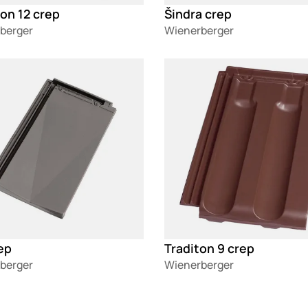
on 12 crep
Šindra crep
berger
Wienerberger
g
Loading
ep
Traditon 9 crep
berger
Wienerberger