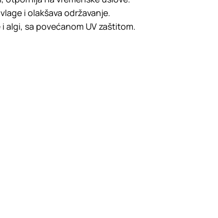
 vlage i olakšava održavanje.
e i algi, sa povećanom UV zaštitom.