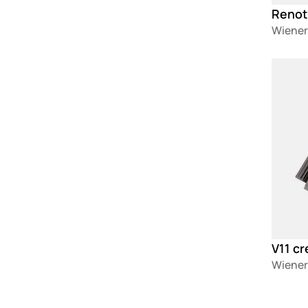
Renot
Wiener
Loadin
V11 cr
Wiener