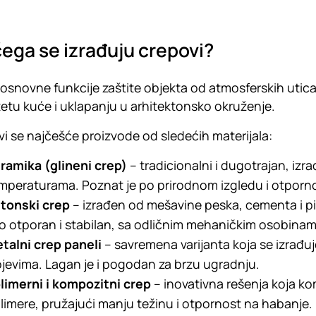
ega se izrađuju crepovi?
osnovne funkcije zaštite objekta od atmosferskih utic
tetu kuće i uklapanju u arhitektonsko okruženje.
i se najčešće proizvode od sledećih materijala:
ramika (glineni crep)
– tradicionalni i dugotrajan, izr
mperaturama. Poznat je po prirodnom izgledu i otpornos
tonski crep
– izrađen od mešavine peska, cementa i pig
lo otporan i stabilan, sa odličnim mehaničkim osobinam
talni crep paneli
– savremena varijanta koja se izrađuje
ojevima. Lagan je i pogodan za brzu ugradnju.
limerni i kompozitni crep
– inovativna rešenja koja ko
limere, pružajući manju težinu i otpornost na habanje.