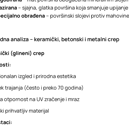
azirana
– sjajna, glatka površina koja smanjuje upijanje
ecijalno obrađena
– površinski slojevi protiv mahovin
na analiza – keramički, betonski i metalni crep
čki (glineni) crep
osti:
ionalan izgled i prirodna estetika
k trajanja (često i preko 70 godina)
a otpornost na UV zračenje i mraz
i prihvatljiv materijal
taci: