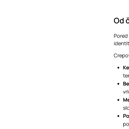
Od č
Pored 
identi
Crepov
Ke
te
Be
vr
Me
sl
Po
po