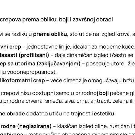
crepova prema obliku, boji i završnoj obradi
i se razlikuju
prema obliku
, što utiče na izgled krova, 
vni crep
– jednostavne linije, idealan za moderne kuće
lasasti (profilisani)
– daje dinamičan izgled i često se k
ep sa utorima (zaključavanjem)
– poseduje utore i žl
lju vodonepropusnost.
likoformatni crep
– veće dimenzije omogućavaju bržu 
crepovi nisu dostupni samo u prirodnoj
boji
pečene glin
u prirodna crvena, smeđa, siva, crna, antracit, zelena ili
ne obrade
dodatno utiču na trajnost i estetiku:
irodna (neglazirana)
– klasičan izgled gline, rustičan i
gobirana
– mat površina obogaćena mineralnim slojem,