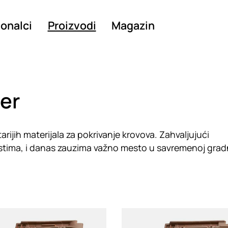
ionalci
Proizvodi
Magazin
er
tarijih materijala za pokrivanje krovova. Zahvaljujući
stima, i danas zauzima važno mesto u savremenoj gradn
g
Loading