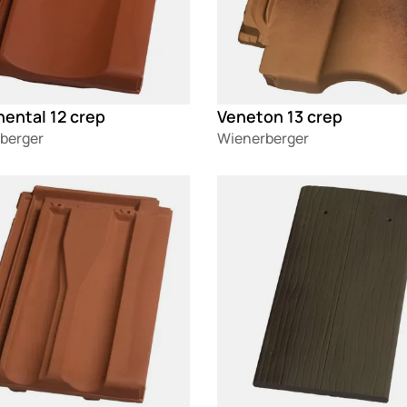
ental 12 crep
Veneton 13 crep
berger
Wienerberger
g
Loading