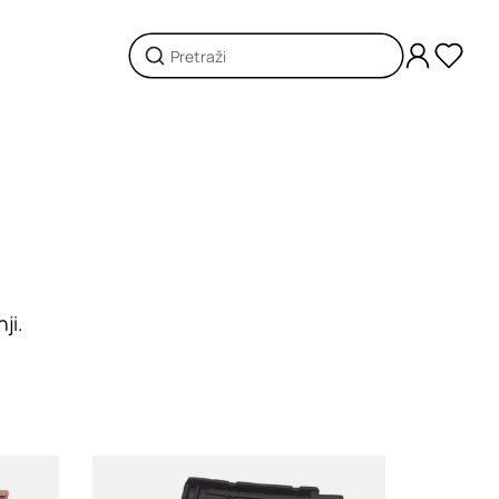
ji.
Loading