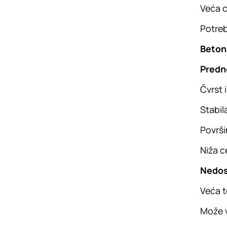
Veća c
Potreb
Beton
Predn
Čvrst 
Stabil
Površi
Niža c
Nedos
Veća t
Može 