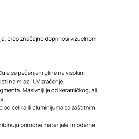
aja, crep značajno doprinosi vizuelnom
ađuje se pečenjem gline na visokim
ti na mraz i UV zračenje.
menta. Masivniji je od keramičkog, ali
a.
 od čelika ili aluminijuma sa zaštitnim
mbinuju prirodne materijale i moderne