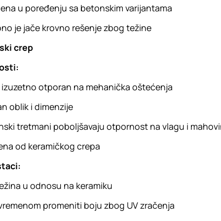
ena u poređenju sa betonskim varijantama
no je jače krovno rešenje zbog težine
ski crep
osti:
i izuzetno otporan na mehanička oštećenja
an oblik i dimenzije
nski tretmani poboljšavaju otpornost na vlagu i mahov
ena od keramičkog crepa
taci:
ežina u odnosu na keramiku
vremenom promeniti boju zbog UV zračenja