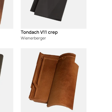
Tondach V11 crep
Wienerberger
Loading