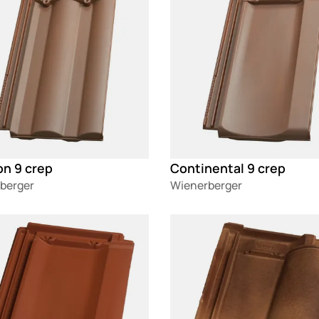
on 9 crep
Continental 9 crep
berger
Wienerberger
g
Loading