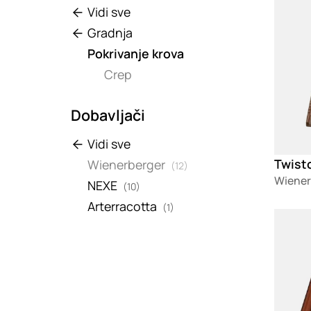
Vidi sve
Gradnja
Pokrivanje krova
Crep
Dobavljači
Vidi sve
Twist
Wienerberger
(12)
Wiener
NEXE
(10)
Arterracotta
(1)
Loadin