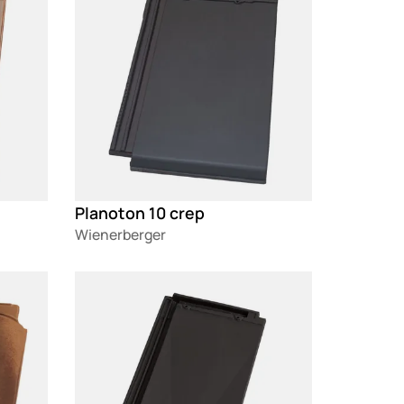
Planoton 10 crep
Wienerberger
Loading