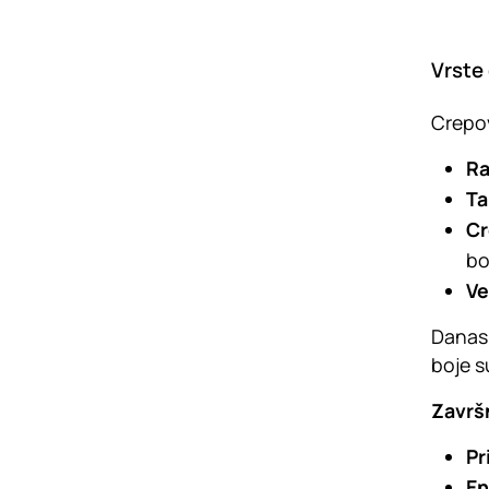
Vrste 
Crepov
Ra
Ta
Cr
bo
Ve
Danas 
boje s
Završ
Pr
En