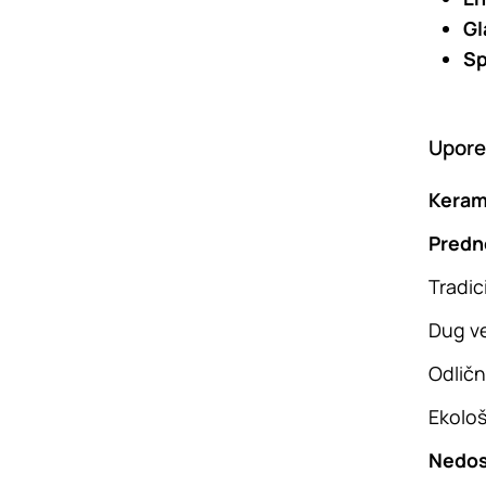
Gl
Sp
Upored
Kerami
Predn
Tradic
Dug ve
Odličn
Ekološk
Nedos