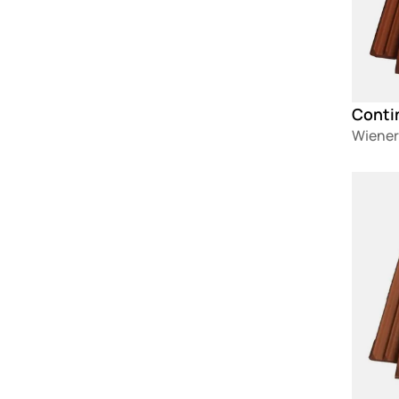
Contin
Wiener
Loadin