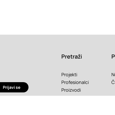
Pretraži
P
Projekti
N
Profesionalci
Č
Prijavi se
Proizvodi