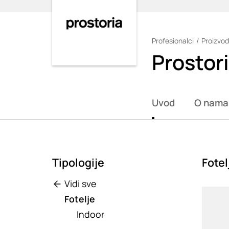
Profesionalci
Proizvođ
Loading
Prostor
Uvod
O nama
Tipologije
Fotel
Vidi sve
Loadin
Fotelje
Indoor