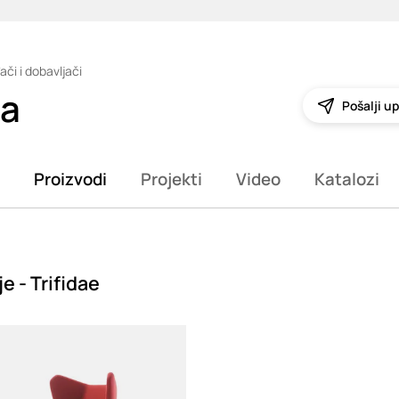
ači i dobavljači
ia
Pošalji up
Proizvodi
Projekti
Video
Katalozi
je - Trifidae
g