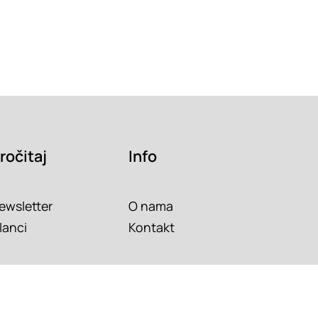
ročitaj
Info
ewsletter
O nama
lanci
Kontakt