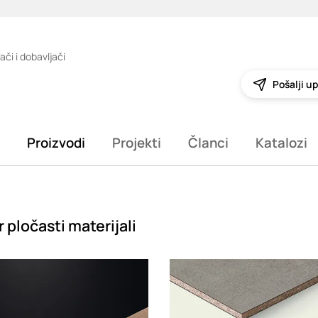
ači i dobavljači
Pošalji up
Proizvodi
Projekti
Članci
Katalozi
 pločasti materijali
g
Loading