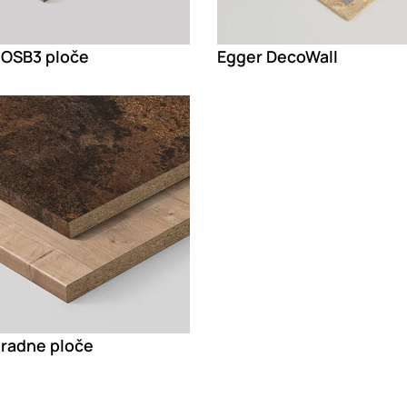
 OSB3 ploče
Egger DecoWall
g
 radne ploče