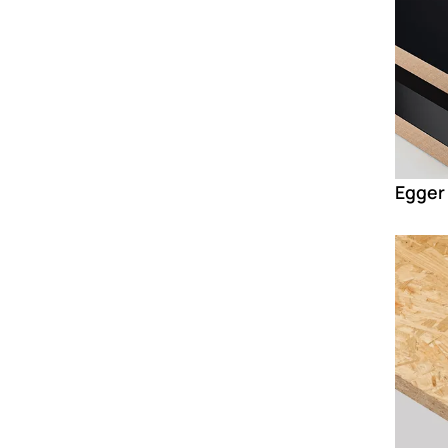
Egger
Loadin