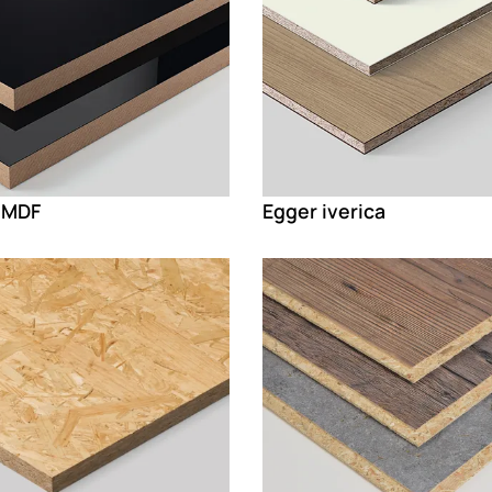
 MDF
Egger iverica
g
Loading