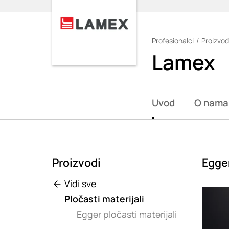
Profesionalci
Proizvođ
Loading
Lamex
Uvod
O nama
Proizvodi
Egger
Vidi sve
Loadin
Pločasti materijali
Egger pločasti materijali