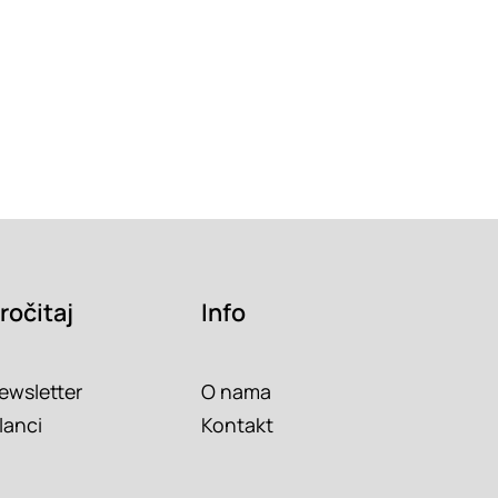
ročitaj
Info
ewsletter
O nama
lanci
Kontakt