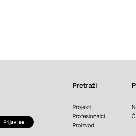
Pretraži
P
Projekti
N
Profesionalci
Č
Prijavi se
Proizvodi