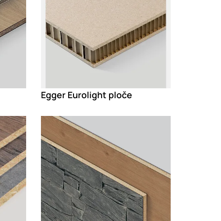
Egger Eurolight ploče
Loading