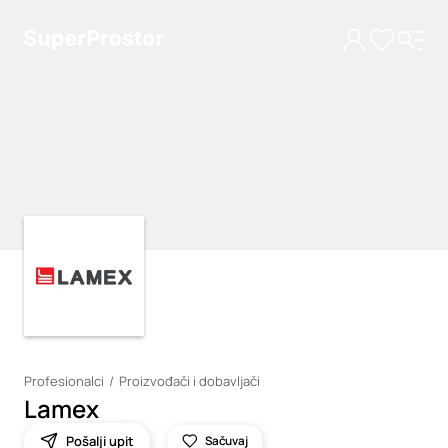
Loading
Loading
Profesionalci
Proizvođači i dobavljači
Lamex
Pošalji upit
Sačuvaj