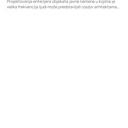
Projektovanje enterijera objekata javne namene u kojima je
velika frekvencija ljudi može predstavljati izazov arhitektama,
jer ovakvi prostori zahtevaju odabir otpornih i dugotrajnih
materijala, koji odolevaju svakodnevnoj upotrebi i čišćenju. S
druge strane, specifični zahtevi projekta ne treba da budu
prepreka i granica kreativnosti arhitekte. Fundermax Compact
ploče nude bezbroj opcija za prevazilaženje funkcionalnih i
estetskih prepreka prilikom projektovanja.