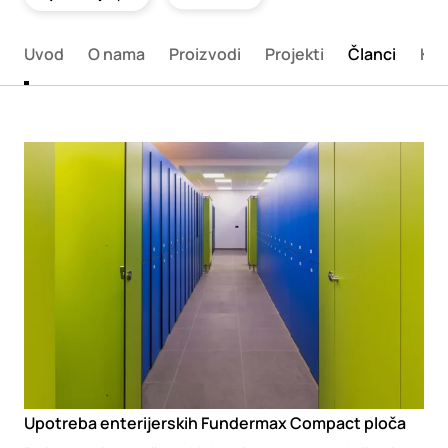
Uvod
O nama
Proizvodi
Projekti
Članci
Kat
Loading
Upotreba enterijerskih Fundermax Compact ploča