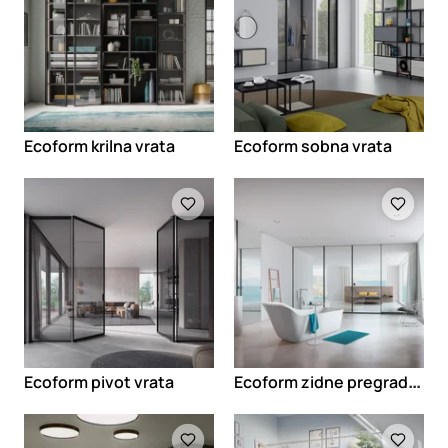
Ecoform krilna vrata
Ecoform sobna vrata
Loading
Loading
E
coform zidne pregrade staklo-aluminijum
Ecoform pivot vrata
Loading
Loading