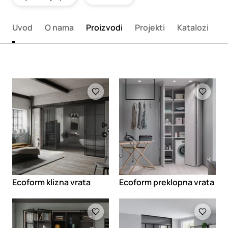
Uvod
O nama
Proizvodi
Projekti
Katalozi
K
Loading
Loading
Ecoform klizna vrata
Ecoform preklopna vrata
Loading
Loading