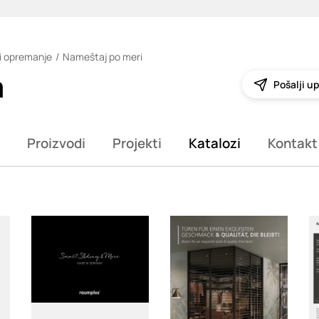
i opremanje
Nameštaj po meri
m
Pošalji up
Proizvodi
Projekti
Katalozi
Kontakt
Loading
Loading
L