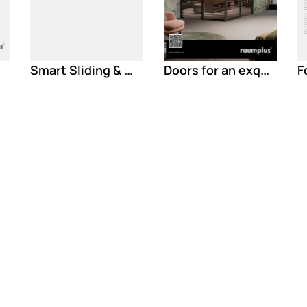
Smart Sliding & More
Doors for an exquisite taste & quality that lasts!