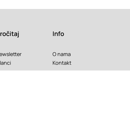
ročitaj
Info
ewsletter
O nama
lanci
Kontakt