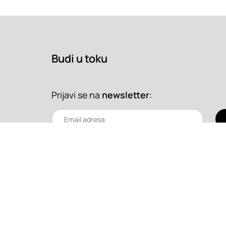
Budi u toku
Prijavi se na
newsletter
:
Copyright 2026. Super Prostor.
Uslovi korišćenja
Srbija
/
Hrvatska