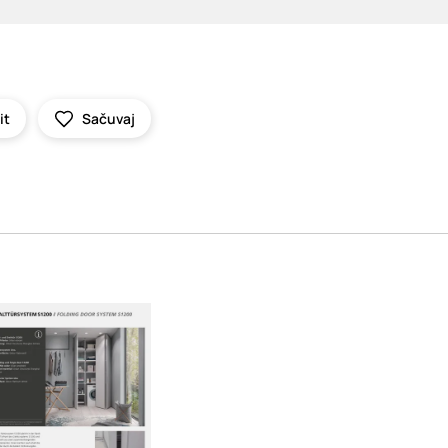
it
Sačuvaj
oading