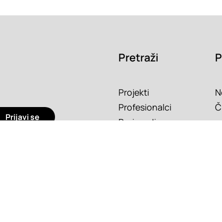
Pretraži
P
Projekti
N
Profesionalci
Č
Prijavi se
Proizvodi