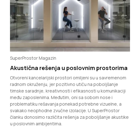
SuperProstor Magazin
Akustična rešenja u poslovnim prostorima
Otvoreni kancelarijski prostori omiljeni su u savremenom
radnom okruženju, jer pozitivno utiču na poboljšanje
timske saradnje, kreativnosti i efikasnosti u komunikaciji
među zaposlenima. Međutim, oni sa sobom nose i
problematiku rešavanja ponekad potrebne vizuelne, a
svakako neophodne zvučne izolacije. U SuperProstor
članku donosimo različita rešenja za poboljšanje akustike
u poslovnim ambijentima.