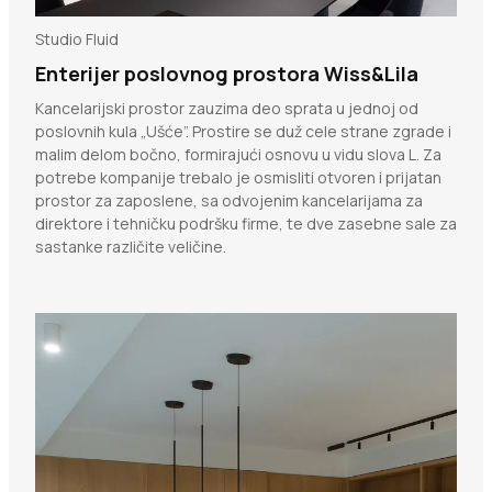
Studio Fluid
Enterijer poslovnog prostora Wiss&Lila
Kancelarijski prostor zauzima deo sprata u jednoj od
poslovnih kula „Ušće”. Prostire se duž cele strane zgrade i
malim delom bočno, formirajući osnovu u vidu slova L. Za
potrebe kompanije trebalo je osmisliti otvoren i prijatan
prostor za zaposlene, sa odvojenim kancelarijama za
direktore i tehničku podršku firme, te dve zasebne sale za
sastanke različite veličine.