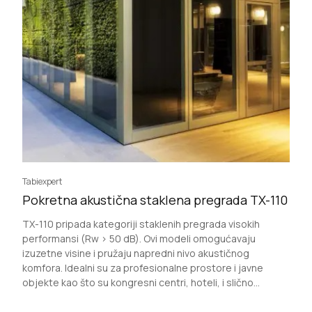
Tabiexpert
Pokretna akustična staklena pregrada TX-110
TX-110 pripada kategoriji staklenih pregrada visokih
performansi (Rw > 50 dB). Ovi modeli omogućavaju
izuzetne visine i pružaju napredni nivo akustičnog
komfora. Idealni su za profesionalne prostore i javne
objekte kao što su kongresni centri, hoteli, i slično...