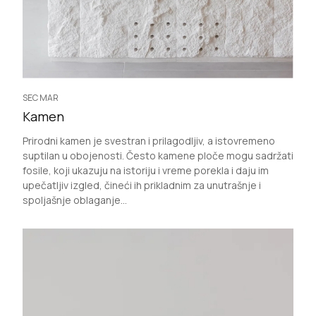
SEC MAR
Kamen
Prirodni kamen je svestran i prilagodljiv, a istovremeno
suptilan u obojenosti. Često kamene ploče mogu sadržati
fosile, koji ukazuju na istoriju i vreme porekla i daju im
upečatljiv izgled, čineći ih prikladnim za unutrašnje i
spoljašnje oblaganje...