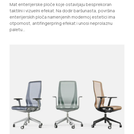
Mat enterijerske ploče koje ostavljaju besprekoran
taktilni i vizuelni efekat. Na dodir baršunasta, površina
enterijerskih ploča namenjenih modernoj estetici ima
otpornost, antifingerpring efekat i unosi neprolaznu
paletu...