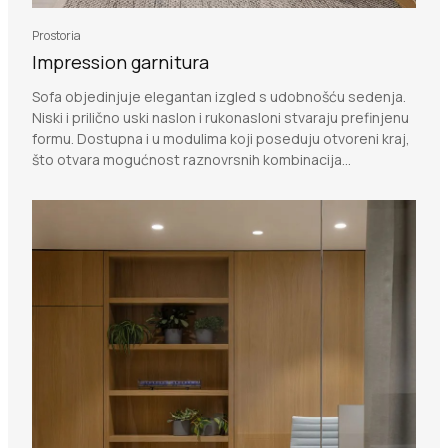
Prostoria
Impression garnitura
Sofa objedinjuje elegantan izgled s udobnošću sedenja.
Niski i prilično uski naslon i rukonasloni stvaraju prefinjenu
formu. Dostupna i u modulima koji poseduju otvoreni kraj,
što otvara mogućnost raznovrsnih kombinacija...