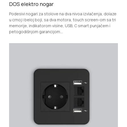
DOS elektro nogar
Podesivi nogari za stolove na dva nivoa izvlačenja, dolaze
u crnoj i beloj boji, sa dva motora, touch screen-om sa tri
memorije, indikatorom visine, USB, C smart punjačem i
petogodišnjom garancijom...