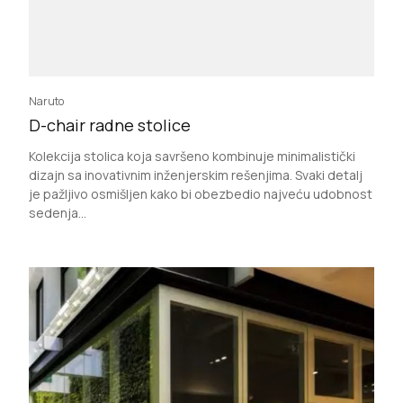
Naruto
D-chair radne stolice
Kolekcija stolica koja savršeno kombinuje minimalistički
dizajn sa inovativnim inženjerskim rešenjima. Svaki detalj
je pažljivo osmišljen kako bi obezbedio najveću udobnost
sedenja...