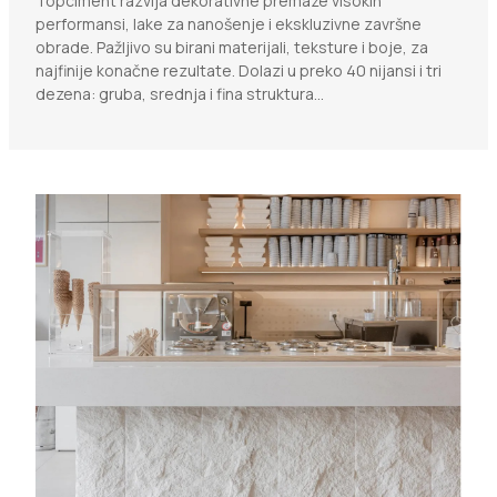
Topciment razvija dekorativne premaze visokih
performansi, lake za nanošenje i ekskluzivne završne
obrade. Pažljivo su birani materijali, teksture i boje, za
najfinije konačne rezultate. Dolazi u preko 40 nijansi i tri
dezena: gruba, srednja i fina struktura...