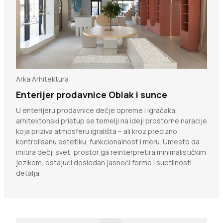
Arka Arhitektura
Enterijer prodavnice Oblak i sunce
U enterijeru prodavnice dečje opreme i igračaka,
arhitektonski pristup se temelji na ideji prostorne naracije
koja priziva atmosferu igrališta – ali kroz precizno
kontrolisanu estetiku, funkcionalnost i meru. Umesto da
imitira dečji svet, prostor ga reinterpretira minimalističkim
jezikom, ostajući dosledan jasnoći forme i suptilnosti
detalja.