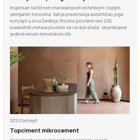
Inspirisan rustičnom marokanskom estetikom i toplim,
zemljanim tonovima, Satya predstavlja autentičan joga
koncept u srcu Dedinja. Prostor površine oko 230
kvadratnih metara prostire se na dve etaže, objedinjene
jedinstvenom tematskom niti.
SCS Concept
Topciment mikrocement