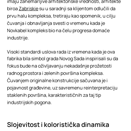
imaju zanemarljive arhitektonske vrednosti, arhitekte
biroa
Zabriskie
su u saradnji sa klijentom odlučili da
prvu halu kompleksa, tretiraju kao spomenik, u cilju
čuvanja i obnavljanja svesti o vremenu kada je
Novkabel kompleks bio na čelu progresa domaće
industrije.
Visoki standardi uslova rada iz vremena kada je ova
fabrika bila simbol grada Novog Sada inspirisali su da
fokus bude na oživljavanju nekadašnje prožetosti
radnog prostora i zelenih površina kompleksa.
Čuvanjem originalne konstrukcije sačuvana je i
pojavnost građevine, uz savremenu reinterpretaciju
staklenih površina, karakterističnih za taj tip
industrijskih pogona.
Slojevitost i koloristička dinamika