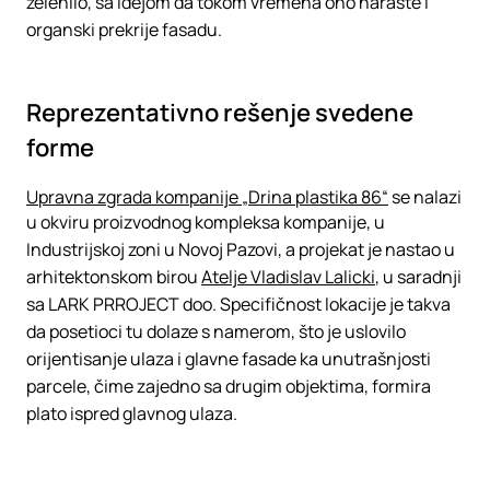
zelenilo, sa idejom da tokom vremena ono naraste i
organski prekrije fasadu.
Reprezentativno rešenje svedene
forme
Upravna zgrada kompanije „Drina plastika 86“
se nalazi
u okviru proizvodnog kompleksa kompanije, u
Industrijskoj zoni u Novoj Pazovi, a projekat je nastao u
arhitektonskom birou
Atelje Vladislav Lalicki
, u saradnji
sa LARK PRROJECT doo. Specifičnost lokacije je takva
da posetioci tu dolaze s namerom, što je uslovilo
orijentisanje ulaza i glavne fasade ka unutrašnjosti
parcele, čime zajedno sa drugim objektima, formira
plato ispred glavnog ulaza.