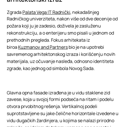
Zgrada
Palata Vega IT Radnički
, nekadašnjeg
Radničkog univerziteta, nakon više od dve decenije od
požara koji ju je zadesio, doživela je zasluženu
rekonstrukciju, a o enterijeru smo pisali u jednom od
prethodnih pregleda. Fokus arhitekata iz
biroa
Kuzmanov and Partners
bio je na upotrebi
savremenog arhitektonskog izraza i korišćenju novih
materijala, uz očuvanje nasleđa, odnosno identiteta
zgrade, kao jednog od simbola Novog Sada.
Glavna opna fasade izrađena je u vidu staklene zid
zavese, koja u svojoj formi podseća na ritam i podelu
otvora prvobitnog rešenja. Vertikalnoj podeli
suprotstavljene su jake čelične horizontale izvedene u
vidu dugačkih žardinjera, u kojima se nalazi prirodno