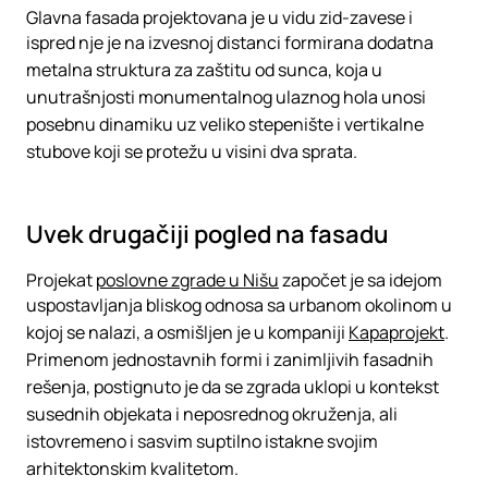
Glavna fasada projektovana je u vidu zid-zavese i
ispred nje je na izvesnoj distanci formirana dodatna
metalna struktura za zaštitu od sunca, koja u
unutrašnjosti monumentalnog ulaznog hola unosi
posebnu dinamiku uz veliko stepenište i vertikalne
stubove koji se protežu u visini dva sprata.
Uvek drugačiji pogled na fasadu
Projekat
poslovne zgrade u Nišu
započet je sa idejom
uspostavljanja bliskog odnosa sa urbanom okolinom u
kojoj se nalazi, a osmišljen je u kompaniji
Kapaprojekt
.
Primenom jednostavnih formi i zanimljivih fasadnih
rešenja, postignuto je da se zgrada uklopi u kontekst
susednih objekata i neposrednog okruženja, ali
istovremeno i sasvim suptilno istakne svojim
arhitektonskim kvalitetom.