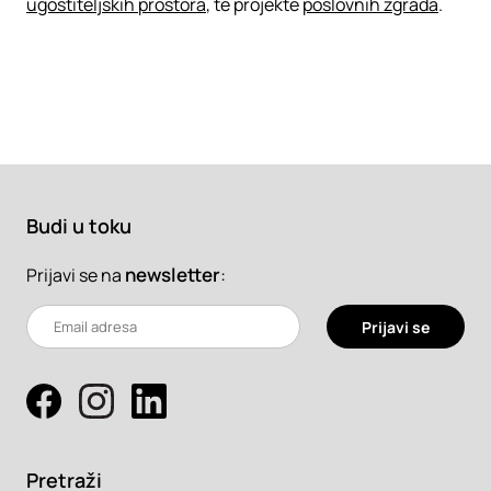
ugostiteljskih prostora
, te projekte
poslovnih zgrada
.
Budi u toku
newsletter
:
Prijavi se na
Prijavi se
Pretraži