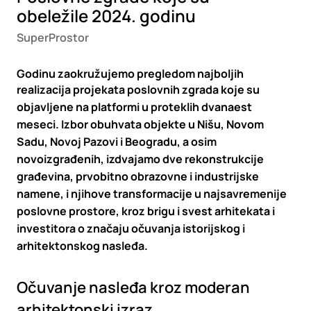
obeležile 2024. godinu
SuperProstor
Godinu zaokružujemo pregledom najboljih
realizacija projekata poslovnih zgrada koje su
objavljene na platformi u proteklih dvanaest
meseci. Izbor obuhvata objekte u Nišu, Novom
Sadu, Novoj Pazovi i Beogradu, a osim
novoizgrađenih, izdvajamo dve rekonstrukcije
građevina, prvobitno obrazovne i industrijske
namene, i njihove transformacije u najsavremenije
poslovne prostore, kroz brigu i svest arhitekata i
investitora o značaju očuvanja istorijskog i
arhitektonskog nasleđa.
Očuvanje nasleđa kroz moderan
arhitektonski izraz