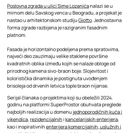
Poslovna zgrada u ulici Sime Lozanića
nalazi se u
mirnom delu Savskog venca u Beogradu, a projekat je
nastao u arhitektonskom studiju
Giotto
. Jednostavna
forma zgrade razbijena je razigranim fasadnim
platnom.
Fasada je horizontalno podeljena prema spratovima,
najveći deo zauzimaju velike staklene površine
kvadratnih oblika između kojih se nalaze obloge od
prirodnog kamena sivo-braon boje. Slojevitost i
koloristička dinamika je postignuta uvođenjem
brisoleja od drvenih letvica tople braon nijanse.
Serijal članaka o projektima koji su obeležili 2024.
godinu na platformi SuperProstor obuhvata preglede
najboljih realizacija u domenu
jednoporodičnih kuća i
vikendica
,
rezidencijalnih
i
kancelarijskih enterijera
,
kao i inspirativnih
enterijera komercijalnih, uslužnih i