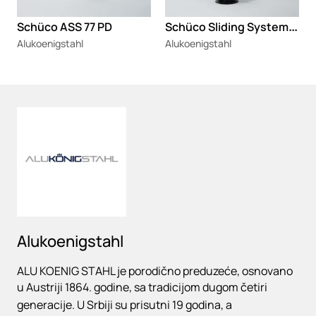
S
chüco Sliding System ASE 60 Perfect
Schüco ASS 77 PD
Alukoenigstahl
Alukoenigstahl
Loading
Alukoenigstahl
ALU KOENIG STAHL je porodično preduzeće, osnovano
u Austriji 1864. godine, sa tradicijom dugom četiri
generacije. U Srbiji su prisutni 19 godina, a