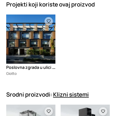
Projekti koji koriste ovaj proizvod
Loading
P
oslovna zgrada u ulici Sime Lozanića
Giotto
Srodni proizvodi:
Klizni sistemi
Loading
Loading