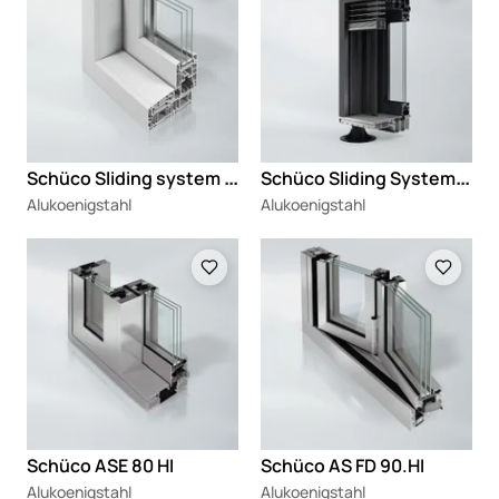
S
chüco Sliding system LivIng move
S
chüco Sliding System ASE 80.HI Perfect
Alukoenigstahl
Alukoenigstahl
Loading
Loading
Schüco ASE 80 HI
Schüco AS FD 90.HI
Alukoenigstahl
Alukoenigstahl