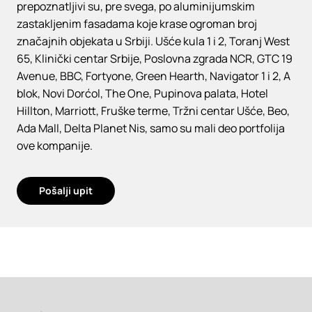
prepoznatljivi su, pre svega, po aluminijumskim
zastakljenim fasadama koje krase ogroman broj
značajnih objekata u Srbiji. Ušće kula 1 i 2, Toranj West
65, Klinički centar Srbije, Poslovna zgrada NCR, GTC 19
Avenue, BBC, Fortyone, Green Hearth, Navigator 1 i 2, A
blok, Novi Dorćol, The One, Pupinova palata, Hotel
Hillton, Marriott, Fruške terme, Tržni centar Ušće, Beo,
Ada Mall, Delta Planet Nis, samo su mali deo portfolija
ove kompanije.
Pošalji upit