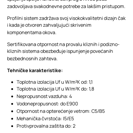
zadovoljava svakodnevne potrebe za lakšim pristupom.
Profilni sistem zadržava svoj visokokvalitetni dizajn čak
i kada je otvoren zahvaljujući skrivenim
komponentama okova.
Sertifikovana otpornost na provalu kliznih i podizno-
kliznih sistema obezbeđuje ispunjenje povećanih
bezbednosnih zahteva.
Tehničke karakteristike:
Toplotna izolacija Uf u W/m²K od: 1,1
Toplotna izolacija Uf u W/m²K do: 1,8
Nepropusnost vazduha: 4
Vodonepropusnost: do E900
Otpornost na opterećenje vetrom: C5/B5
Mehanička čvrstoća: I5/E5
Protivprovalna zaštita do: 2