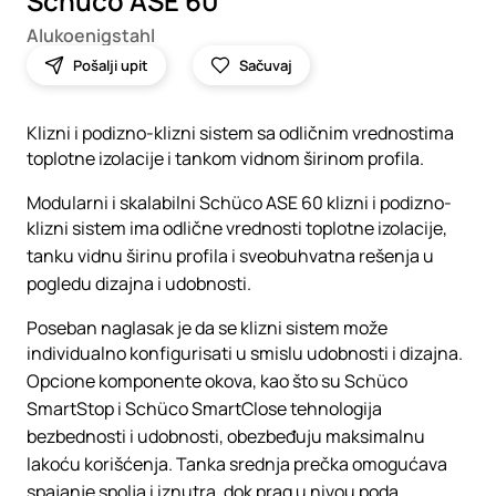
Schüco ASE 60
Alukoenigstahl
Pošalji upit
Sačuvaj
Klizni i podizno-klizni sistem sa odličnim vrednostima
toplotne izolacije i tankom vidnom širinom profila.
Modularni i skalabilni Schüco ASE 60 klizni i podizno-
klizni sistem ima odlične vrednosti toplotne izolacije,
tanku vidnu širinu profila i sveobuhvatna rešenja u
pogledu dizajna i udobnosti.
Poseban naglasak je da se klizni sistem može
individualno konfigurisati u smislu udobnosti i dizajna.
Opcione komponente okova, kao što su Schüco
SmartStop i Schüco SmartClose tehnologija
bezbednosti i udobnosti, obezbeđuju maksimalnu
lakoću korišćenja. Tanka srednja prečka omogućava
spajanje spolja i iznutra, dok prag u nivou poda