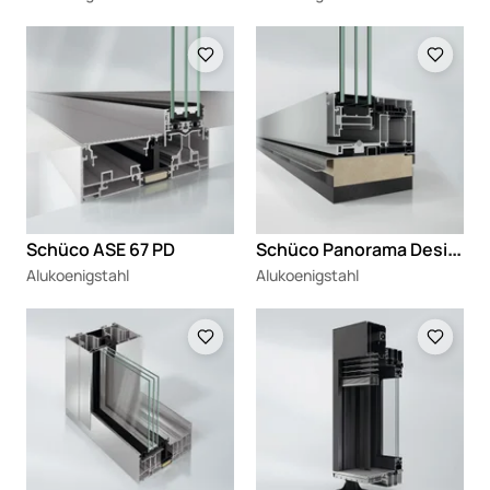
Loading
Loading
S
chüco Panorama Design sliding system AS AL 75
Schüco ASE 67 PD
Alukoenigstahl
Alukoenigstahl
Loading
Loading