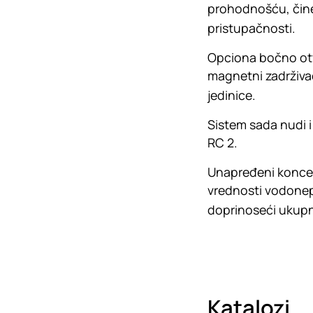
prohodnošću, čine 
pristupačnosti.
Opciona bočno otva
magnetni zadrživač
jedinice.
Sistem sada nudi i
RC 2.
Unapređeni koncep
vrednosti vodonep
doprinoseći ukupn
Katalozi