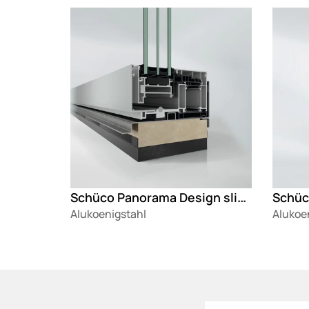
Loading
Loadin
Schüco Panorama Design sliding system AS AL 75
Alukoenigstahl
Alukoe
Loading