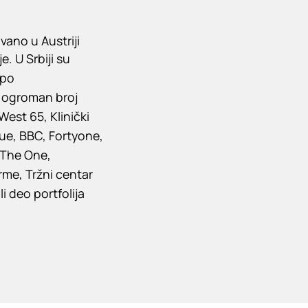
ano u Austriji
. U Srbiji su
 po
e ogroman broj
 West 65, Klinički
ue, BBC, Fortyone,
, The One,
erme, Tržni centar
i deo portfolija