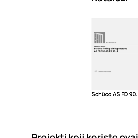
Loading
Sc
Projekti koji koriste ova