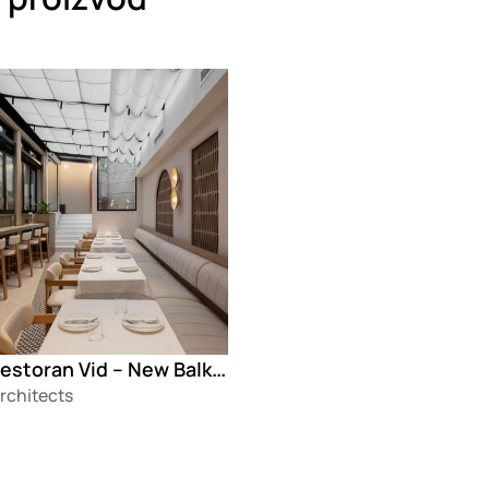
g
Kafe-restoran Vid – New Balkan Cuisine
rchitects