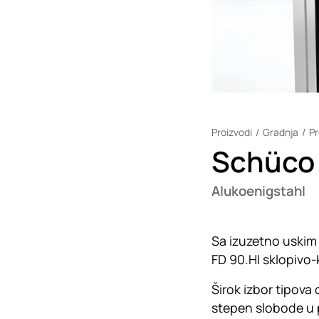
Proizvodi
Gradnja
Pr
Schüco 
Alukoenigstahl
Sa izuzetno uskim 
FD 90.HI sklopivo-k
Širok izbor tipova
stepen slobode u pl