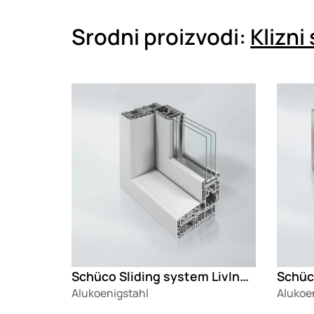
Srodni proizvodi:
Klizni
Loading
Loadin
Schüco Sliding system LivIng move
Schüc
Alukoenigstahl
Alukoe