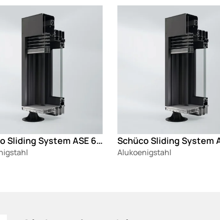
g
Loading
Schüco Sliding System ASE 60 Perfect
nigstahl
Alukoenigstahl