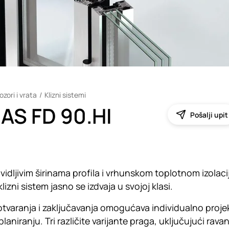
ozori i vrata
Klizni sistemi
AS FD 90.HI
Pošalji upit
vidljivim širinama profila i vrhunskom toplotnom izola
lizni sistem jasno se izdvaja u svojoj klasi.
 otvaranja i zaključavanja omogućava individualno proje
aniranju. Tri različite varijante praga, uključujući rav