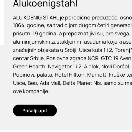
Alukoenigstahl
ALU KOENIG STAHL je porodično preduzeće, osnov
1864. godine, sa tradicijom dugom četiri generacije
prisutni 19 godina, a prepoznatljivi su, pre svega,
aluminijumskim zastakljenim fasadama koje kras
značajnih objekata u Srbiji. Ušće kula 1 i 2, Toranj
centar Srbije, Poslovna zgrada NCR, GTC 19 Aven
Green Hearth, Navigator 1 i 2, A blok, Novi Dorćol
Pupinova palata, Hotel Hillton, Marriott, Fruške t
Ušće, Beo, Ada Mall, Delta Planet Nis, samo su mal
ove kompanije.
Pošalji upit