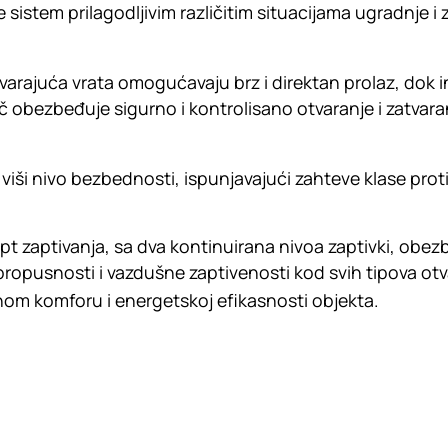
sistem prilagodljivim različitim situacijama ugradnje i
rajuća vrata omogućavaju brz i direktan prolaz, dok i
 obezbeđuje sigurno i kontrolisano otvaranje i zatvara
 viši nivo bezbednosti, ispunjavajući zahteve klase prot
t zaptivanja, sa dva kontinuirana nivoa zaptivki, obe
ropusnosti i vazdušne zaptivenosti kod svih tipova otv
om komforu i energetskoj efikasnosti objekta.