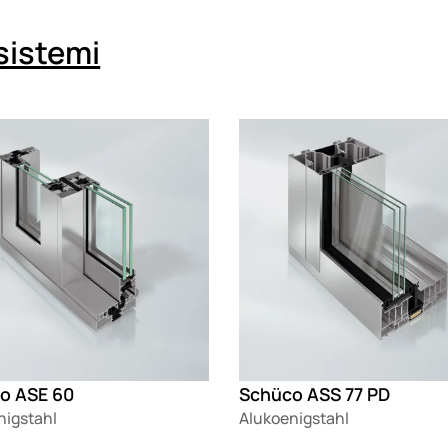
 sistemi
g
Loading
o ASE 60
Schüco ASS 77 PD
nigstahl
Alukoenigstahl