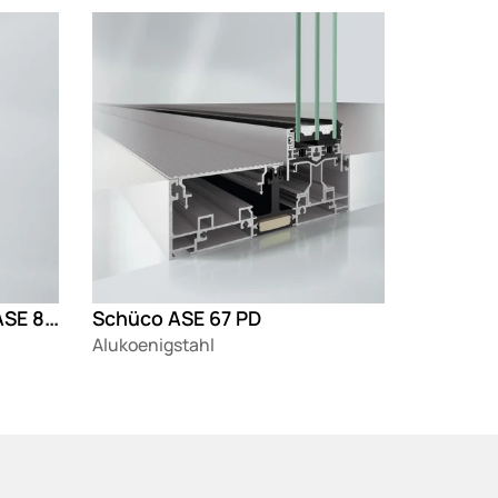
Loading
Schüco Sliding System ASE 80.HI Perfect
Schüco ASE 67 PD
Alukoenigstahl