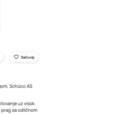
Sačuvaj
cijom, Schüco AS
ktovanje uz visok
an prag sa odličnom