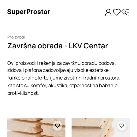
Proizvodi
Završna obrada - LKV Centar
Ovi proizvodi i rešenja za završnu obradu podova,
zidova i plafona zadovoljavaju visoke estetske i
funkcionalne kriterijume životnih i radnih prostora,
kao što su komfor, akustika, otpornost na habanje i
protivkliznost.
Loading
Loading