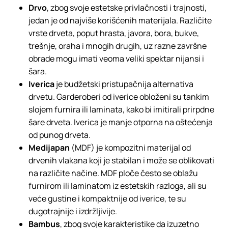
Drvo
, zbog svoje estetske privlačnosti i trajnosti,
jedan je od najviše korišćenih materijala. Različite
vrste drveta, poput hrasta, javora, bora, bukve,
trešnje, oraha i mnogih drugih, uz razne završne
obrade mogu imati veoma veliki spektar nijansi i
šara.
Iverica
je budžetski pristupačnija alternativa
drvetu. Garderoberi od iverice obloženi su tankim
slojem furnira ili laminata, kako bi imitirali prirpdne
šare drveta. Iverica je manje otporna na oštećenja
od punog drveta.
Medijapan
(MDF) je kompozitni materijal od
drvenih vlakana koji je stabilan i može se oblikovati
na različite načine. MDF ploče često se oblažu
furnirom ili laminatom iz estetskih razloga, ali su
veće gustine i kompaktnije od iverice, te su
dugotrajnije i izdržljivije.
Bambus
, zbog svoje karakteristike da izuzetno