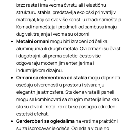
brzo raste i ima veoma čvrstu ali i elastičnu
strukturu stabla, predstavlja ekološki prihvatljiv
materijal, koji se sve više koristi u izradi nameštaja.
Komadi nameštaja i predmeti od bambusa imaju
dug vek trajanja i veoma su otporni.
Metalni ormani
mogu biti izrađeni od čelika,
aluminijuma ili drugih metala. Ovi ormani su čvrsti
i dugotrajni, ali prema estetici često više
odgovaraju modernijim enterijerima i
industrijskom dizajnu.
Ormani sa elementima od stakla
mogu doprineti
osećaju otvorenosti u prostoru i stvaranju
elegantnije atmosfere. Staklena vrata ili paneli
mogu se kombinovati sa drugim materijalima kao
što su drvo ili metal kako bi se postigao određeni
estetski efekat.
Garderoberi sa ogledalima
na vratima praktični
su za isprobavanje odeće. Ogledala vizuelno