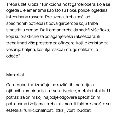
Treba uzeti u obzir funkcionalnost garderobera, koja se
ogleda u elementima kao što su fioke, police, ogledala i
integrisana rasveta. Pre svega, treba poći od
specifičnih potreba i tipova garderobe koju treba
smestiti u orman. Da li orman treba da sadrži više fioka,
koje su praktične za odlaganje veša i aksesoara, ili
treba imati više prostora za ofingere, koji je koristan za
vešanje haljina, košulja, sakoa i druge delikatnije
odeće?
Materijal
Garderoberi se izrađuju od različitih materijala i
njihovih kombinacija - drveta, iverice, metala i stakla. U
potrazi za onim koji najbolje odgovara specifičnim
potrebama i željama, treba razmotriti faktore kao što su
estetika, funkcionalnost, izdržljivost i budžet.