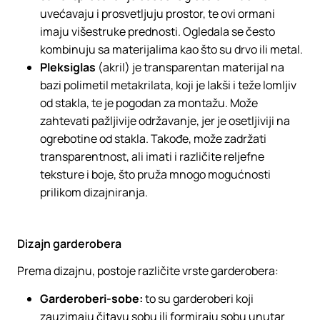
uvećavaju i prosvetljuju prostor, te ovi ormani
imaju višestruke prednosti. Ogledala se često
kombinuju sa materijalima kao što su drvo ili metal.
Pleksiglas
(akril) je transparentan materijal na
bazi polimetil metakrilata, koji je lakši i teže lomljiv
od stakla, te je pogodan za montažu. Može
zahtevati pažljivije održavanje, jer je osetljiviji na
ogrebotine od stakla. Takođe, može zadržati
transparentnost, ali imati i različite reljefne
teksture i boje, što pruža mnogo mogućnosti
prilikom dizajniranja.
Dizajn garderobera
Prema dizajnu, postoje različite vrste garderobera:
Garderoberi-sobe:
to su garderoberi koji
zauzimaju čitavu sobu ili formiraju sobu unutar