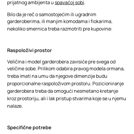
prijatnog ambijenta u
spavaćoj sobi
.
Bilo da je reč o samostojećim ili ugradnim
garderoberima, ili manjim komodama i fiokarima,
nekoliko smernica treba razmotriti pre kupovine:
Raspoloživi prostor
Veličina i model garderobera zavisiće pre svega od
veličine sobe. Prilikom odabira pravog modela ormana,
treba imati na umu da njegove dimenzije budu
proporcionalne raspoloživom prostoru. Pozicioniranje
garderobera treba da omogući nesmetano kretanje
kroz prostoriju, ali i lak pristup stvarima koje se u njemu
nalaze.
Specifične potrebe