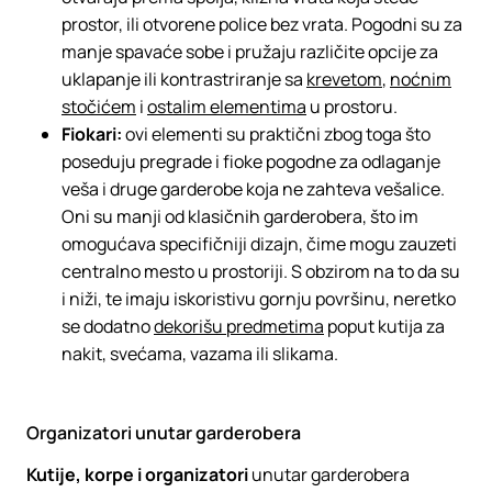
prostor, ili otvorene police bez vrata. Pogodni su za
manje spavaće sobe i pružaju različite opcije za
uklapanje ili kontrastriranje sa
krevetom
,
noćnim
stočićem
i
ostalim elementima
u prostoru.
Fiokari:
ovi elementi su praktični zbog toga što
poseduju pregrade i fioke pogodne za odlaganje
veša i druge garderobe koja ne zahteva vešalice.
Oni su manji od klasičnih garderobera, što im
omogućava specifičniji dizajn, čime mogu zauzeti
centralno mesto u prostoriji. S obzirom na to da su
i niži, te imaju iskoristivu gornju površinu, neretko
se dodatno
dekorišu predmetima
poput kutija za
nakit, svećama, vazama ili slikama.
Organizatori unutar garderobera
Kutije, korpe i organizatori
unutar garderobera