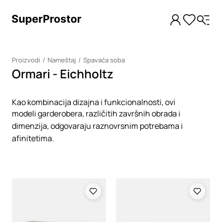
Proizvodi
Nameštaj
Spavaća soba
Ormari - Eichholtz
Kao kombinacija dizajna i funkcionalnosti, ovi
modeli garderobera, različitih završnih obrada i
dimenzija, odgovaraju raznovrsnim potrebama i
afinitetima.
Loading
Loading