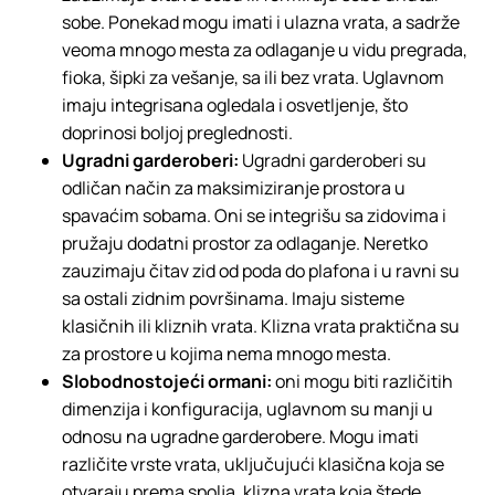
sobe. Ponekad mogu imati i ulazna vrata, a sadrže
veoma mnogo mesta za odlaganje u vidu pregrada,
fioka, šipki za vešanje, sa ili bez vrata. Uglavnom
imaju integrisana ogledala i osvetljenje, što
doprinosi boljoj preglednosti.
Ugradni garderoberi:
Ugradni garderoberi su
odličan način za maksimiziranje prostora u
spavaćim sobama. Oni se integrišu sa zidovima i
pružaju dodatni prostor za odlaganje. Neretko
zauzimaju čitav zid od poda do plafona i u ravni su
sa ostali zidnim površinama. Imaju sisteme
klasičnih ili kliznih vrata. Klizna vrata praktična su
za prostore u kojima nema mnogo mesta.
Slobodnostojeći ormani:
oni mogu biti različitih
dimenzija i konfiguracija, uglavnom su manji u
odnosu na ugradne garderobere. Mogu imati
različite vrste vrata, uključujući klasična koja se
otvaraju prema spolja, klizna vrata koja štede