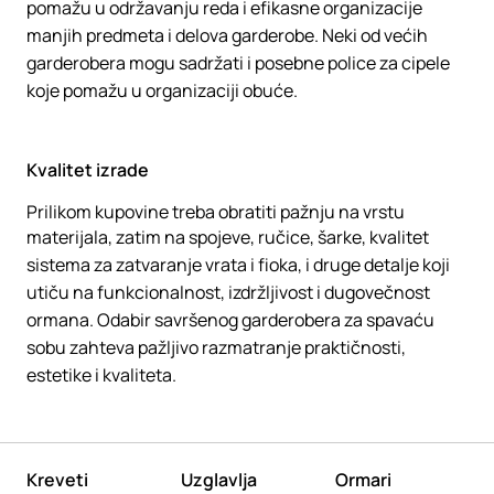
pomažu u održavanju reda i efikasne organizacije
manjih predmeta i delova garderobe. Neki od većih
garderobera mogu sadržati i posebne police za cipele
koje pomažu u organizaciji obuće.
Kvalitet izrade
Prilikom kupovine treba obratiti pažnju na vrstu
materijala, zatim na spojeve, ručice, šarke, kvalitet
sistema za zatvaranje vrata i fioka, i druge detalje koji
utiču na funkcionalnost, izdržljivost i dugovečnost
ormana. Odabir savršenog garderobera za spavaću
sobu zahteva pažljivo razmatranje praktičnosti,
estetike i kvaliteta.
Kreveti
Uzglavlja
Ormari