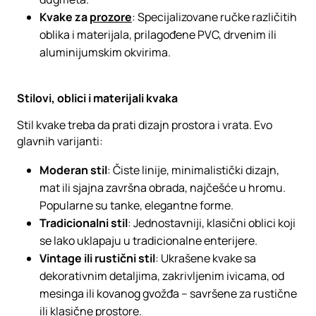
Kvake za
prozore
: Specijalizovane ručke različitih
oblika i materijala, prilagođene PVC, drvenim ili
aluminijumskim okvirima.
Stilovi, oblici i materijali kvaka
Stil kvake treba da prati dizajn prostora i vrata. Evo
glavnih varijanti:
Moderan stil
: Čiste linije, minimalistički dizajn,
mat ili sjajna završna obrada, najčešće u hromu.
Popularne su tanke, elegantne forme.
Tradicionalni stil
: Jednostavniji, klasični oblici koji
se lako uklapaju u tradicionalne enterijere.
Vintage ili rustični stil
: Ukrašene kvake sa
dekorativnim detaljima, zakrivljenim ivicama, od
mesinga ili kovanog gvožđa – savršene za rustične
ili klasične prostore.