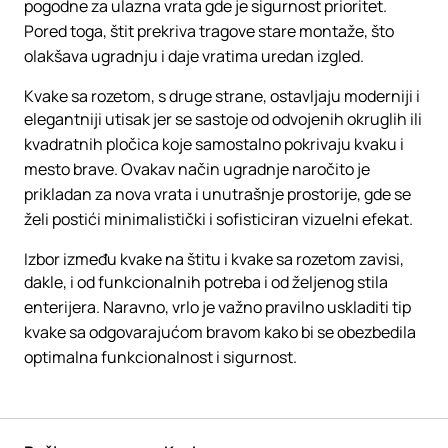
pogodne za ulazna vrata gde je sigurnost prioritet.
Pored toga, štit prekriva tragove stare montaže, što
olakšava ugradnju i daje vratima uredan izgled.
Kvake sa rozetom, s druge strane, ostavljaju moderniji i
elegantniji utisak jer se sastoje od odvojenih okruglih ili
kvadratnih pločica koje samostalno pokrivaju kvaku i
mesto brave. Ovakav način ugradnje naročito je
prikladan za nova vrata i unutrašnje prostorije, gde se
želi postići minimalistički i sofisticiran vizuelni efekat.
Izbor između kvake na štitu i kvake sa rozetom zavisi,
dakle, i od funkcionalnih potreba i od željenog stila
enterijera. Naravno, vrlo je važno pravilno uskladiti tip
kvake sa odgovarajućom bravom kako bi se obezbedila
optimalna funkcionalnost i sigurnost.