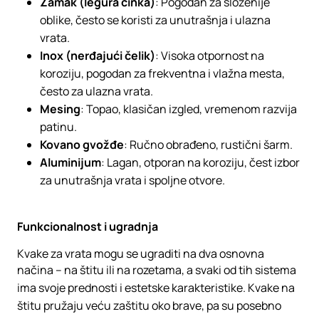
Zamak (legura cinka)
: Pogodan za složenije
oblike, često se koristi za unutrašnja i ulazna
vrata.
Inox
(nerđajući čelik)
: Visoka otpornost na
koroziju, pogodan za frekventna i vlažna mesta,
često za ulazna vrata.
Mesing
: Topao, klasičan izgled, vremenom razvija
patinu.
Kovano
gvožđe
: Ručno obrađeno, rustični šarm.
Aluminijum
: Lagan, otporan na koroziju, čest izbor
za unutrašnja vrata i spoljne otvore.
Funkcionalnost i ugradnja
Kvake za vrata mogu se ugraditi na dva osnovna
načina – na štitu ili na rozetama, a svaki od tih sistema
ima svoje prednosti i estetske karakteristike. Kvake na
štitu pružaju veću zaštitu oko brave, pa su posebno