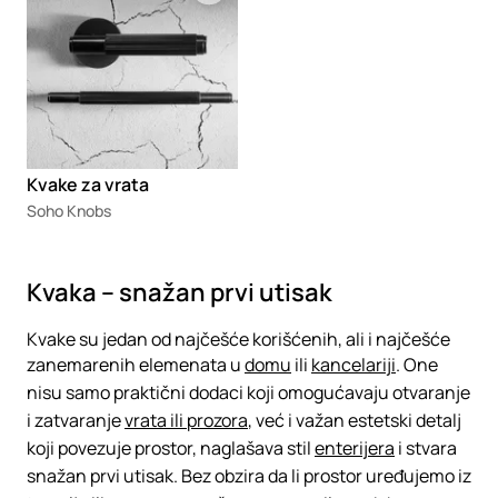
Kvake za vrata
Soho Knobs
Kvaka – snažan prvi utisak
Kvake su jedan od najčešće korišćenih, ali i najčešće
zanemarenih elemenata u
domu
ili
kancelariji
. One
nisu samo praktični dodaci koji omogućavaju otvaranje
i zatvaranje
vrata ili prozora
, već i važan estetski detalj
koji povezuje prostor, naglašava stil
enterijera
i stvara
snažan prvi utisak. Bez obzira da li prostor uređujemo iz