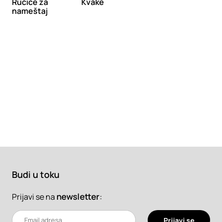
Ručice za
Kvake
nameštaj
Budi u toku
newsletter
:
Prijavi se na
Prijavi se