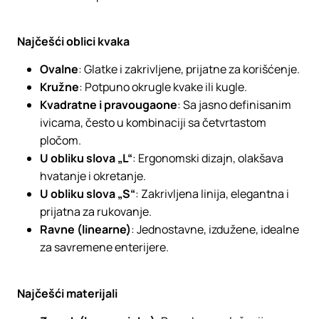
Najčešći oblici kvaka
Ovalne
: Glatke i zakrivljene, prijatne za korišćenje.
Kružne
: Potpuno okrugle kvake ili kugle.
Kvadratne i pravougaone
: Sa jasno definisanim
ivicama, često u kombinaciji sa četvrtastom
pločom.
U obliku slova „L“
: Ergonomski dizajn, olakšava
hvatanje i okretanje.
U obliku slova „S“
: Zakrivljena linija, elegantna i
prijatna za rukovanje.
Ravne (linearne)
: Jednostavne, izdužene, idealne
za savremene enterijere.
Najčešći materijali