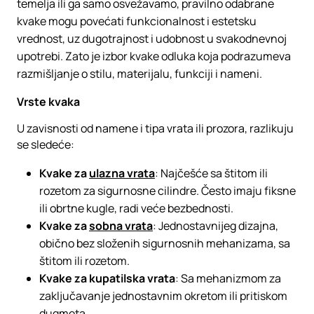
temelja ili ga samo osvežavamo, pravilno odabrane
kvake mogu povećati funkcionalnost i estetsku
vrednost, uz dugotrajnost i udobnost u svakodnevnoj
upotrebi. Zato je izbor kvake odluka koja podrazumeva
razmišljanje o stilu, materijalu, funkciji i nameni.
Vrste kvaka
U zavisnosti od namene i tipa vrata ili prozora, razlikuju
se sledeće:
Kvake za
ulazna vrata
: Najčešće sa štitom ili
rozetom za sigurnosne cilindre. Često imaju fiksne
ili obrtne kugle, radi veće bezbednosti.
Kvake za
sobna vrata
: Jednostavnijeg dizajna,
obično bez složenih sigurnosnih mehanizama, sa
štitom ili rozetom.
Kvake za kupatilska vrata
: Sa mehanizmom za
zaključavanje jednostavnim okretom ili pritiskom
dugmeta.