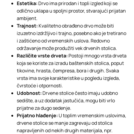
Estetika:
Drvo ima prirodan i topli izgled koji se
odlično uklapa u spoljni prostor, stvarajući prijatan
ambijent.
Trajnost:
Kvalitetno obrađeno drvo može biti
izuzetno izdržljivo i trajno, posebno ako je tretirano
i zaštićeno od vremenskih uslova. Redovno
održavanje može produžiti vek drvenih stolica.
Različite vrste drveta:
Postoji mnogo vrsta drveta
koja se koriste za izradu baštenskih stolica, poput
tikovine, hrasta, čempresa, bora i drugih. Svaka
vrsta ima svoje karakteristike u pogledu izgleda,
čvrstoće i otpornosti.
Udobnost:
Drvene stolice često imaju udobno
sedište, a uz dodatak jastučića, mogu biti vrlo
prijatne za dugo sedenje.
Prijatno hlađenje:
U toplim vremenskim uslovima,
drvene stolice se manje zagrevaju od stolica
napravljenih od nekih drugih materijala, npr.