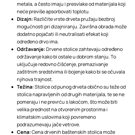
metala, a često imaju i presvlake od materijala koji
neće previše apsorbovati toplotu.
Dizajn:
Različite vrste drveta pružaju bezbroj
mogućnosti pri dizajniranju. Završna obrada može
dodatno pojačati ili neutralisati efekat koji
određeno drvo ima.
Održavanje:
Drvene stolice zahtevaju određeno
održavanje kako bi ostale u dobrom stanju. To
uključuje redovno čišćenje, premazivanje
zaštitnim sredstvima ili bojenje kako bi se očuvala
njihova trajnost.
Težina:
Stolice od punog drveta obično su teže od
stolica napravljenih od drugih materijala, te se ne
pomeraju i ne prevrću s lakoćom, što može biti
velika prednost na otvorenim prostorima i
klimatskim uslovima koji povremeno
podrazumevaju jače vetrove.
Cena:
Cena drvenih baštenskih stolica može