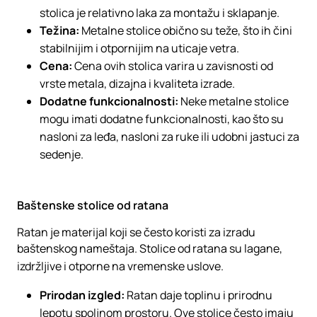
stolica je relativno laka za montažu i sklapanje.
Težina:
Metalne stolice obično su teže, što ih čini
stabilnijim i otpornijim na uticaje vetra.
Cena:
Cena ovih stolica varira u zavisnosti od
vrste metala, dizajna i kvaliteta izrade.
Dodatne funkcionalnosti:
Neke metalne stolice
mogu imati dodatne funkcionalnosti, kao što su
nasloni za leđa, nasloni za ruke ili udobni jastuci za
sedenje.
Baštenske stolice od ratana
Ratan je materijal koji se često koristi za izradu
baštenskog nameštaja. Stolice od ratana su lagane,
izdržljive i otporne na vremenske uslove.
Prirodan izgled:
Ratan daje toplinu i prirodnu
lepotu spoljnom prostoru. Ove stolice često imaju