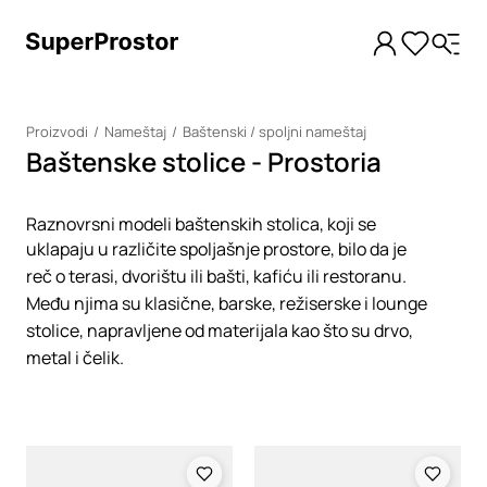
Proizvodi
Nameštaj
Baštenski / spoljni nameštaj
Baštenske stolice - Prostoria
Raznovrsni modeli baštenskih stolica, koji se
uklapaju u različite spoljašnje prostore, bilo da je
reč o terasi, dvorištu ili bašti, kafiću ili restoranu.
Među njima su klasične, barske, režiserske i lounge
stolice, napravljene od materijala kao što su drvo,
metal i čelik.
Loading
Loading