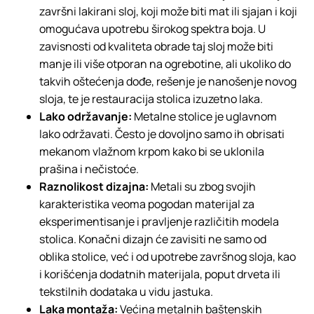
završni lakirani sloj, koji može biti mat ili sjajan i koji
omogućava upotrebu širokog spektra boja. U
zavisnosti od kvaliteta obrade taj sloj može biti
manje ili više otporan na ogrebotine, ali ukoliko do
takvih oštećenja dođe, rešenje je nanošenje novog
sloja, te je restauracija stolica izuzetno laka.
Lako održavanje:
Metalne stolice je uglavnom
lako održavati. Često je dovoljno samo ih obrisati
mekanom vlažnom krpom kako bi se uklonila
prašina i nečistoće.
Raznolikost dizajna:
Metali su zbog svojih
karakteristika veoma pogodan materijal za
eksperimentisanje i pravljenje različitih modela
stolica. Konačni dizajn će zavisiti ne samo od
oblika stolice, već i od upotrebe završnog sloja, kao
i korišćenja dodatnih materijala, poput drveta ili
tekstilnih dodataka u vidu jastuka.
Laka montaža:
Većina metalnih baštenskih