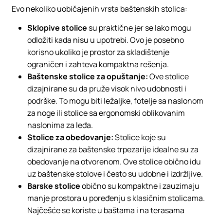
Evo nekoliko uobičajenih vrsta baštenskih stolica:
Sklopive stolice
su praktične jer se lako mogu
odložiti kada nisu u upotrebi. Ovo je posebno
korisno ukoliko je prostor za skladištenje
ograničen i zahteva kompaktna rešenja.
Baštenske stolice za opuštanje:
Ove stolice
dizajnirane su da pruže visok nivo udobnosti i
podrške. To mogu biti ležaljke, fotelje sa naslonom
za noge ili stolice sa ergonomski oblikovanim
naslonima za leđa.
Stolice za obedovanje:
Stolice koje su
dizajnirane za baštenske trpezarije idealne su za
obedovanje na otvorenom. Ove stolice obično idu
uz baštenske stolove i često su udobne i izdržljive.
Barske stolice
obično su kompaktne i zauzimaju
manje prostora u poređenju s klasičnim stolicama.
Najčešće se koriste u baštama i na terasama