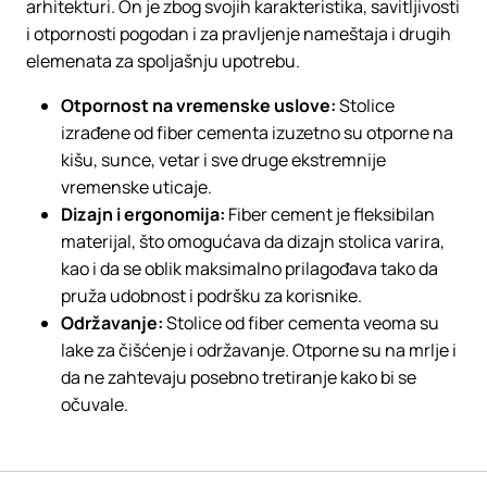
arhitekturi. On je zbog svojih karakteristika, savitljivosti
i otpornosti pogodan i za pravljenje nameštaja i drugih
elemenata za spoljašnju upotrebu.
Otpornost na vremenske uslove:
Stolice
izrađene od fiber cementa izuzetno su otporne na
kišu, sunce, vetar i sve druge ekstremnije
vremenske uticaje.
Dizajn i ergonomija:
Fiber cement je fleksibilan
materijal, što omogućava da dizajn stolica varira,
kao i da se oblik maksimalno prilagođava tako da
pruža udobnost i podršku za korisnike.
Održavanje:
Stolice od fiber cementa veoma su
lake za čišćenje i održavanje. Otporne su na mrlje i
da ne zahtevaju posebno tretiranje kako bi se
očuvale.