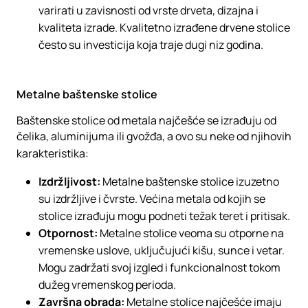
varirati u zavisnosti od vrste drveta, dizajna i
kvaliteta izrade. Kvalitetno izrađene drvene stolice
često su investicija koja traje dugi niz godina.
Metalne baštenske stolice
Baštenske stolice od metala najčešće se izrađuju od
čelika, aluminijuma ili gvožđa, a ovo su neke od njihovih
karakteristika:
Izdržljivost:
Metalne baštenske stolice izuzetno
su izdržljive i čvrste. Većina metala od kojih se
stolice izrađuju mogu podneti težak teret i pritisak.
Otpornost:
Metalne stolice veoma su otporne na
vremenske uslove, uključujući kišu, sunce i vetar.
Mogu zadržati svoj izgled i funkcionalnost tokom
dužeg vremenskog perioda.
Završna obrada:
Metalne stolice najčešće imaju