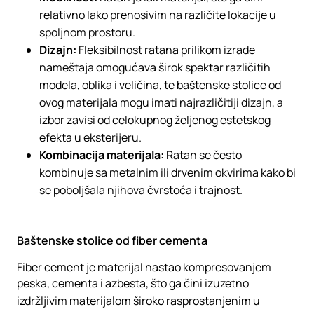
relativno lako prenosivim na različite lokacije u
spoljnom prostoru.
Dizajn:
Fleksibilnost ratana prilikom izrade
nameštaja omogućava širok spektar različitih
modela, oblika i veličina, te baštenske stolice od
ovog materijala mogu imati najrazličitiji dizajn, a
izbor zavisi od celokupnog željenog estetskog
efekta u eksterijeru.
Kombinacija materijala:
Ratan se često
kombinuje sa metalnim ili drvenim okvirima kako bi
se poboljšala njihova čvrstoća i trajnost.
Baštenske stolice od fiber cementa
Fiber cement je materijal nastao kompresovanjem
peska, cementa i azbesta, što ga čini izuzetno
izdržljivim materijalom široko rasprostanjenim u