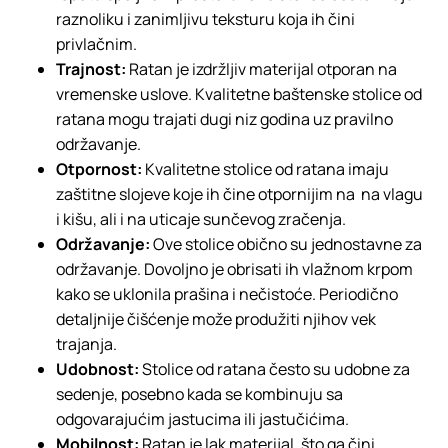
raznoliku i zanimljivu teksturu koja ih čini
privlačnim.
Trajnost:
Ratan je izdržljiv materijal otporan na
vremenske uslove. Kvalitetne baštenske stolice od
ratana mogu trajati dugi niz godina uz pravilno
održavanje.
Otpornost:
Kvalitetne stolice od ratana imaju
zaštitne slojeve koje ih čine otpornijim na na vlagu
i kišu, ali i na uticaje sunčevog zračenja.
Održavanje:
Ove stolice obično su jednostavne za
održavanje. Dovoljno je obrisati ih vlažnom krpom
kako se uklonila prašina i nečistoće. Periodično
detaljnije čišćenje može produžiti njihov vek
trajanja.
Udobnost:
Stolice od ratana često su udobne za
sedenje, posebno kada se kombinuju sa
odgovarajućim jastucima ili jastučićima.
Mobilnost:
Ratan je lak materijal, što ga čini