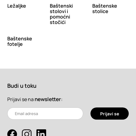
Ležaljke
Baštenski
Baštenske
stolovi i
stolice
pomoćni
stočići
Baštenske
fotelje
Budi u toku
newsletter
:
Prijavi se na
Prijavi se