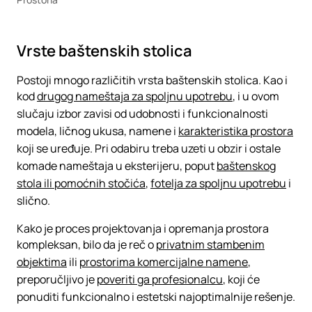
Vrste baštenskih stolica
Postoji mnogo različitih vrsta baštenskih stolica. Kao i
kod
drugog nameštaja za spoljnu upotrebu
, i u ovom
slučaju izbor zavisi od udobnosti i funkcionalnosti
modela, ličnog ukusa, namene i
karakteristika prostora
koji se uređuje. Pri odabiru treba uzeti u obzir i ostale
komade nameštaja u eksterijeru, poput
baštenskog
stola ili pomoćnih stočića
,
fotelja za spoljnu upotrebu
i
slično.
Kako je proces projektovanja i opremanja prostora
kompleksan, bilo da je reč o
privatnim stambenim
objektima
ili
prostorima komercijalne namene
,
preporučljivo je
poveriti ga profesionalcu
, koji će
ponuditi funkcionalno i estetski najoptimalnije rešenje.