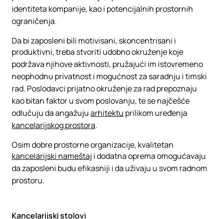
identiteta kompanije, kao i potencijalnih prostornih
ograničenja.
Da bi zaposleni bili motivisani, skoncentrisani i
produktivni, treba stvoriti udobno okruženje koje
podržava njihove aktivnosti, pružajući im istovremeno
neophodnu privatnost i mogućnost za saradnju i timski
rad. Poslodavci prijatno okruženje za rad prepoznaju
kao bitan faktor u svom poslovanju, te se najčešće
odlučuju da angažuju
arhitektu
prilikom uređenja
kancelarijskog prostora
.
Osim dobre prostorne organizacije, kvalitetan
kancelarijski nameštaj
i dodatna oprema omogućavaju
da zaposleni budu efikasniji i da uživaju u svom radnom
prostoru.
Kancelarijski stolovi