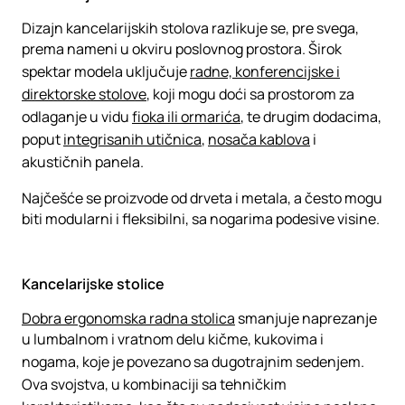
Dizajn kancelarijskih stolova razlikuje se, pre svega,
prema nameni u okviru poslovnog prostora. Širok
spektar modela uključuje
radne, konferencijske i
direktorske stolove
, koji mogu doći sa prostorom za
odlaganje u vidu
fioka ili ormarića
, te drugim dodacima,
poput
integrisanih utičnica
,
nosača kablova
i
akustičnih panela.
Najčešće se proizvode od drveta i metala, a često mogu
biti modularni i fleksibilni, sa nogarima podesive visine.
Kancelarijske stolice
Dobra ergonomska radna stolica
smanjuje naprezanje
u lumbalnom i vratnom delu kičme, kukovima i
nogama, koje je povezano sa dugotrajnim sedenjem.
Ova svojstva, u kombinaciji sa tehničkim