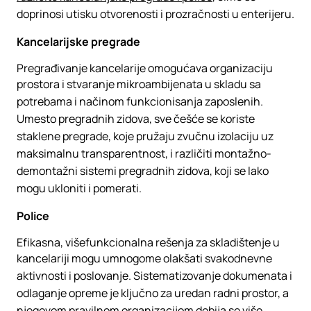
doprinosi utisku otvorenosti i prozračnosti u enterijeru.
Kancelarijske pregrade
Pregrađivanje kancelarije omogućava organizaciju
prostora i stvaranje mikroambijenata u skladu sa
potrebama i načinom funkcionisanja zaposlenih.
Umesto pregradnih zidova, sve češće se koriste
staklene pregrade, koje pružaju zvučnu izolaciju uz
maksimalnu transparentnost, i različiti montažno-
demontažni sistemi pregradnih zidova, koji se lako
mogu ukloniti i pomerati.
Police
Efikasna, višefunkcionalna rešenja za skladištenje u
kancelariji mogu umnogome olakšati svakodnevne
aktivnosti i poslovanje. Sistematizovanje dokumenata i
odlaganje opreme je ključno za uredan radni prostor, a
njegovom pravilnom organizacijom dobija se više