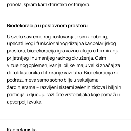
panela, spram karakteristika enterijera.
Biodekoracija u poslovnom prostoru
U svetu savremenog poslovanja, osim udobnog,
upečatljivog i funkcionalnog dizajna kancelarijskog
prostora,
biodekoracija
igra važnu ulogu u formiranju
prijatnijeg i humanijeg radnog okruženja. Osim
vizuelnog oplemenjivanja, biljke imaju veliki značaj za
dotok kiseonika i filtriranje vazduha. Biodekoracija ne
podrazumeva samo sobno bilje u saksijama i
žardinjerama – razvijeni sistemi zelenih zidova i biljnih
particija uključuju različite vrste biljaka koje pomažu i
apsorpciji zvuka.
Kancelarijska i