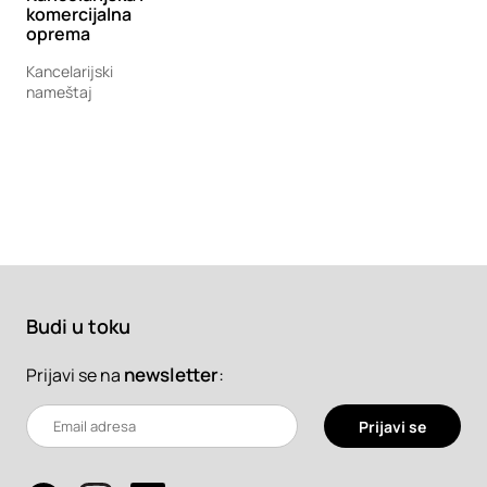
komercijalna
oprema
Kancelarijski
nameštaj
Budi u toku
newsletter
:
Prijavi se na
Prijavi se