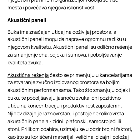
mesta i povećava njegova iskoristivost.
Akustični paneli
Buka ima značajan uticaj na doživljaj prostora, a
akustični paneli mogu da naprave ogromnu razliku u
njegovom kvalitetu. Akustični paneli su odlično rešenje
za smanjenje eha, odjeka i šumova, i poboljšavanje
kvaliteta zvuka.
Akustična rešenja
često se primenjuju u kancelarijama
za stvaranje zvučno izolovanog prostora sa boljim
akustičnim performansama. Tako što smanjuju odjek i
buku, te poboljšavaju jasnoću zvuka, oni pozitivno
utiču na koncentraciju i produktivnost zaposlenih.
Njihov dizajn je raznovrstan, i postoje nekoliko vrsta
akustičnih panela - zidni, plafonski, samostojeći ili
stoni. Prilikom odabira, uzimaju se u obzir brojni faktori,
kao što su korišćeni materijal, veličina, dizajn i položaj