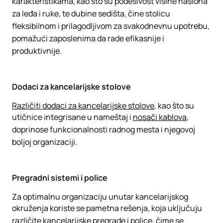
karakteristikama, kao što su podesivost visine naslona
za leđa i ruke, te dubine sedišta, čine stolicu
fleksibilnom i prilagodljivom za svakodnevnu upotrebu,
pomažući zaposlenima da rade efikasnije i
produktivnije.
Dodaci za kancelarijske stolove
Različiti dodaci za kancelarijske stolove
, kao što su
utičnice integrisane u nameštaj i
nosači kablova
,
doprinose funkcionalnosti radnog mesta i njegovoj
boljoj organizaciji.
Pregradni sistemi i police
Za optimalnu organizaciju unutar kancelarijskog
okruženja koriste se pametna rešenja, koja uključuju
različite kancelarijske pregrade i police
, čime se