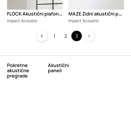
F
LOCK Akustični plafonski sistem po meri
M
AZE Zidni akustični panel
Impact Acoustic
Impact Acoustic
1
2
3
Pokretne
Akustični
akustične
paneli
pregrade