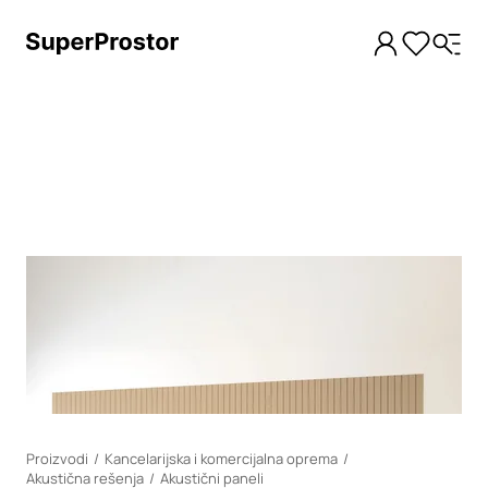
Loading
Proizvodi
Kancelarijska i komercijalna oprema
Akustična rešenja
Akustični paneli