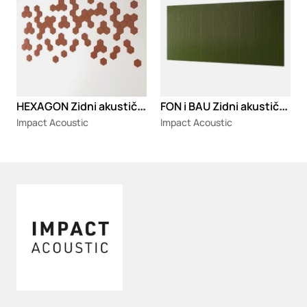
H
EXAGON Zidni akustični panel
F
ON i BAU Zidni akustični paneli
Impact Acoustic
Impact Acoustic
Loading