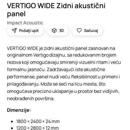
VERTIGO WIDE Zidni akustični
panel
Impact Acoustic
Pošalji upit
3D
Sačuvaj
VERTIGO WIDE je zidni akustični panel zasnovan na
originalnom Vertigo dizajnu, sa redukovanim brojem
rezova koji omogućavaju smireniji vizuelni ritam i veću
formalnu jasnoću. Zadržavajući iste akustične
performanse, panel nudi veću fleksibilnost u primeni i
prilagođavanju. Može se seći na licu mesta, što
omogućava precizno uklapanje u prostor bez vidljivih,
neobrađenih površina.
Dimenzije:
1800 × 2400 × 24 mm
1200 × 2800 × 12 mm