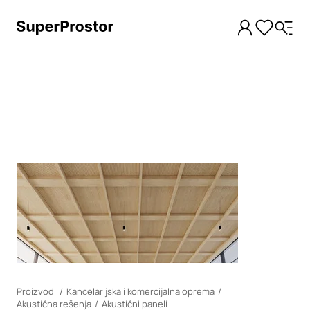
Loading
Proizvodi
Kancelarijska i komercijalna oprema
Akustična rešenja
Akustični paneli