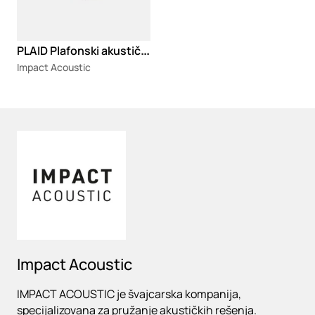
P
LAID Plafonski akustični panel
Impact Acoustic
Loading
Impact Acoustic
IMPACT ACOUSTIC je švajcarska kompanija,
specijalizovana za pružanje akustičkih rešenja.