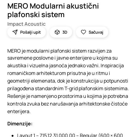
MERO Modularni akustični
plafonski sistem
Impact Acoustic
Pošalji upit
3D
Sačuvaj
MERO je modularni plafonski sistem razvijen za
savremene poslovne i javne enterijere u kojima su
akustika i vizuelna jasnoća jednako važni. Inspiracija
romaničkom arhitekturom prisutna je u ritmu i
geometriji elemenata, dok je konstrukcija u potpunosti
prilagođena standardnim T-grid plafonskim sistemima.
Rešenje je namenjeno prostorima u kojima je potrebna
kontrola zvuka bez narušavanja arhitektonske čistoće
enterijera.
Dimenzije:
Layout 1 – 715.12.31.000.00 – Regular (600 × 600