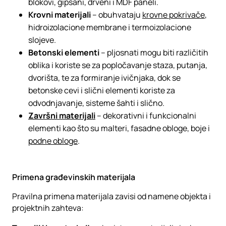
blokovi, gipsani, drveni i MDF paneli.
Krovni materijali
– obuhvataju
krovne pokrivače
,
hidroizolacione membrane i termoizolacione
slojeve.
Betonski elementi
– pljosnati mogu biti različitih
oblika i koriste se za popločavanje staza, putanja,
dvorišta, te za formiranje ivičnjaka, dok se
betonske cevi i slični elementi koriste za
odvodnjavanje, sisteme šahti i slično.
Završni materijali
– dekorativni i funkcionalni
elementi kao što su malteri, fasadne obloge, boje i
podne obloge
.
Primena građevinskih materijala
Pravilna primena materijala zavisi od namene objekta i
projektnih zahteva: