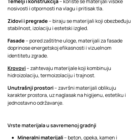
Temelji i konstrukcija
– koriste se materijali visoke
nosivosti i otpornosti na vlagu i pritisak tla.
Zidovi i pregrade
– biraju se materijali koji obezbeđuju
stabilnost, izolaciju i estetski izgled.
Fasade
– pored zaštitne uloge, materijali za fasade
doprinose energetskoj efikasnosti i vizuelnom
identitetu zgrade.
Krovovi
– zahtevaju materijale koji kombinuju
hidroizolaciju, termoizolaciju i trajnost.
Unutrašnji prostori
– završni materijali oblikuju
karakter prostora, uz naglasak na higijenu, estetiku i
jednostavno održavanje.
Vrste materijala u savremenoj gradnji
Mineralni materijali
– beton, opeka, kamen i