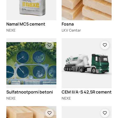
Namal MC5 cement
Fosna
NEXE
LKV Centar
Loading
Loading
Sulfatnootporni betoni
CEM II/A-S 42,5R cement
NEXE
NEXE
Loading
Loading