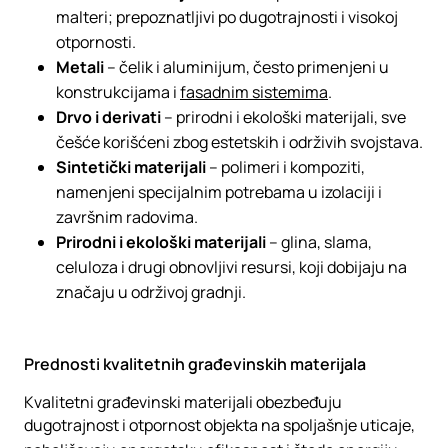
malteri; prepoznatljivi po dugotrajnosti i visokoj
otpornosti.
Metali
– čelik i aluminijum, često primenjeni u
konstrukcijama i
fasadnim sistemima
.
Drvo i derivati
– prirodni i ekološki materijali, sve
češće korišćeni zbog estetskih i održivih svojstava.
Sintetički materijali
– polimeri i kompoziti,
namenjeni specijalnim potrebama u izolaciji i
završnim radovima.
Prirodni i ekološki materijali
– glina, slama,
celuloza i drugi obnovljivi resursi, koji dobijaju na
značaju u održivoj gradnji.
Prednosti kvalitetnih građevinskih materijala
Kvalitetni građevinski materijali obezbeđuju
dugotrajnost i otpornost objekta na spoljašnje uticaje,