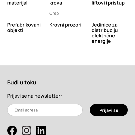
materijali
krova
liftovi i pristup
Crep
Prefabrikovani
Krovni prozori
Jedinice za
objekti
distribuciju
električne
energije
Budi u toku
newsletter
:
Prijavi se na
Prijavi se