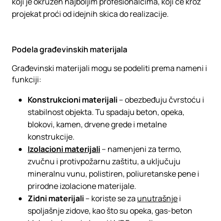
koji je okružen najboljim profesionalcima, koji će kroz
projekat proći od idejnih skica do realizacije.
Podela građevinskih materijala
Građevinski materijali mogu se podeliti prema nameni i
funkciji:
Konstrukcioni materijali
– obezbeđuju čvrstoću i
stabilnost objekta. Tu spadaju beton, opeka,
blokovi, kamen, drvene grede i metalne
konstrukcije.
Izolacioni materijali
– namenjeni za termo,
zvučnu i protivpožarnu zaštitu, a uključuju
mineralnu vunu, polistiren, poliuretanske pene i
prirodne izolacione materijale.
Zidni materijali
– koriste se za
unutrašnje
i
spoljašnje zidove, kao što su opeka, gas-beton