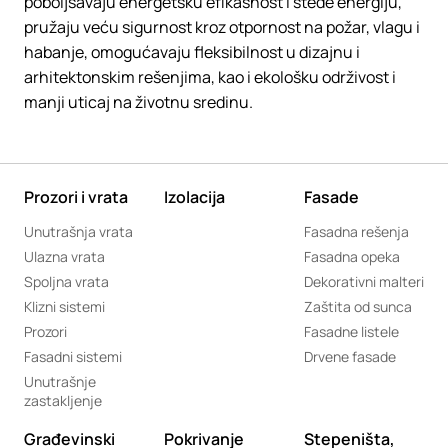
poboljšavaju energetsku efikasnost i štede energiju,
pružaju veću sigurnost kroz otpornost na požar, vlagu i
habanje, omogućavaju fleksibilnost u dizajnu i
arhitektonskim rešenjima, kao i ekološku održivost i
manji uticaj na životnu sredinu.
Prozori i vrata
Izolacija
Fasade
Unutrašnja vrata
Fasadna rešenja
Ulazna vrata
Fasadna opeka
Spoljna vrata
Dekorativni malteri
Klizni sistemi
Zaštita od sunca
Prozori
Fasadne listele
Fasadni sistemi
Drvene fasade
Unutrašnje
zastakljenje
Građevinski
Pokrivanje
Stepeništa,