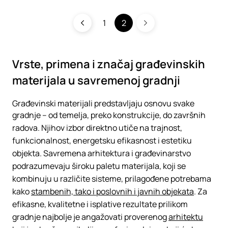
1
2
Vrste, primena i značaj građevinskih
materijala u savremenoj gradnji
Građevinski materijali predstavljaju osnovu svake
gradnje – od temelja, preko konstrukcije, do završnih
radova. Njihov izbor direktno utiče na trajnost,
funkcionalnost, energetsku efikasnost i estetiku
objekta. Savremena arhitektura i građevinarstvo
podrazumevaju široku paletu materijala, koji se
kombinuju u različite sisteme, prilagođene potrebama
kako
stambenih, tako i poslovnih i javnih objekata
. Za
efikasne, kvalitetne i isplative rezultate prilikom
gradnje najbolje je angažovati proverenog
arhitektu