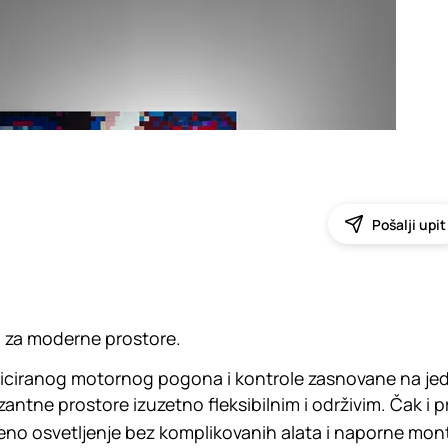
Pošalji upit
u za moderne prostore.
ticiranog motornog pogona i kontrole zasnovane na je
ozantne prostore izuzetno fleksibilnim i održivim. Čak i 
no osvetljenje bez komplikovanih alata i naporne mont