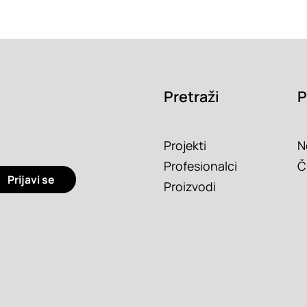
Pretraži
P
Projekti
N
Profesionalci
Č
Prijavi se
Proizvodi