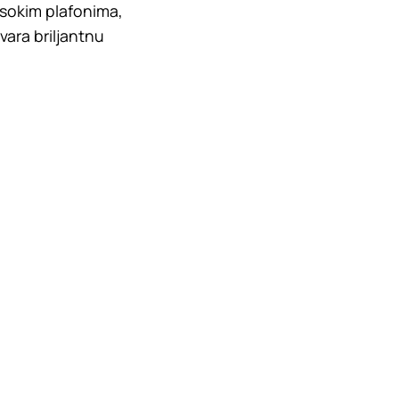
visokim plafonima,
vara briljantnu