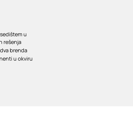
 sedištem u
ih rešenja
a dva brenda
enti u okviru