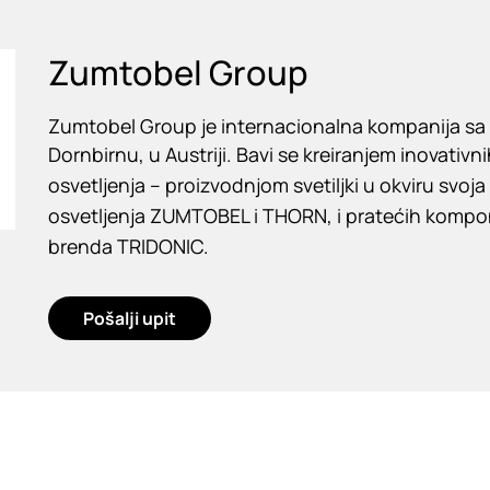
Zumtobel Group
Zumtobel Group je internacionalna kompanija sa
Dornbirnu, u Austriji. Bavi se kreiranjem inovativn
osvetljenja – proizvodnjom svetiljki u okviru svoj
osvetljenja ZUMTOBEL i THORN, i pratećih kompon
brenda TRIDONIC.
Pošalji upit