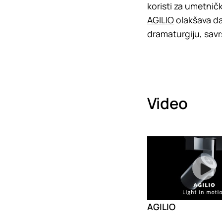
koristi za umetničk
AGILIO
olakšava da
dramaturgiju, sav
Video
Loading
AGILIO