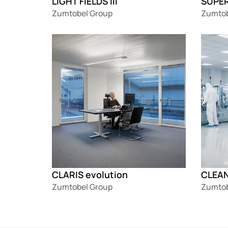
LIGHT FIELDS III
SUPER
Zumtobel Group
Zumtob
Loading
Loadin
CLARIS evolution
CLEAN 
Zumtobel Group
Zumtob