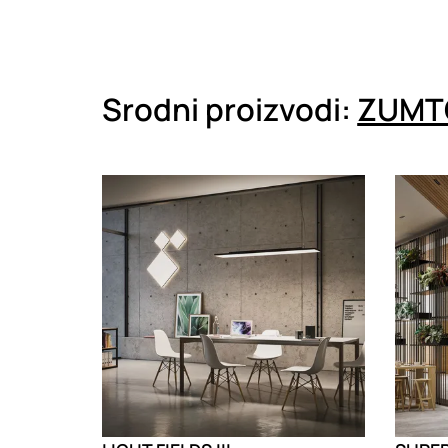
Srodni proizvodi:
ZUMT
Loading
Loadin