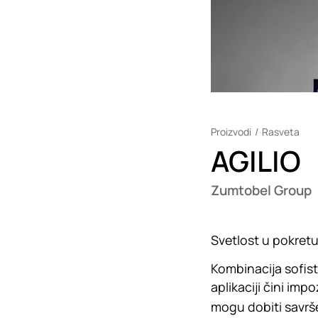
Proizvodi
Rasveta
AGILIO
Zumtobel Group
Svetlost u pokret
Kombinacija sofis
aplikaciji čini imp
mogu dobiti savrše