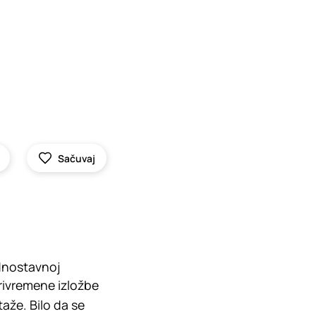
Sačuvaj
dnostavnoj
privremene izložbe
aže. Bilo da se