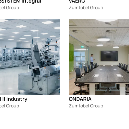
SYSTEM integral
VAERO
el Group
Zumtobel Group
g
Loading
II industry
ONDARIA
el Group
Zumtobel Group