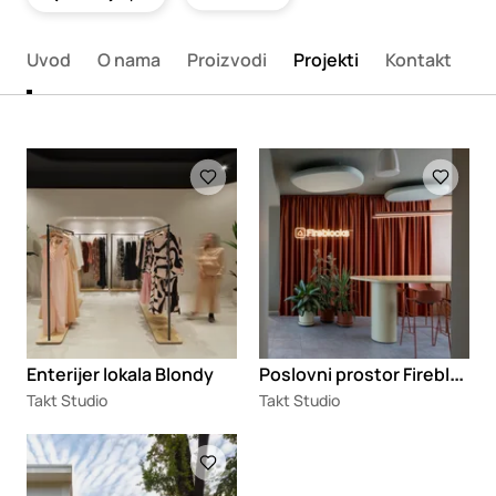
Uvod
O nama
Proizvodi
Projekti
Kontakt
Loading
Loading
P
oslovni prostor Fireblocks Ltd.
Enterijer lokala Blondy
Takt Studio
Takt Studio
Loading