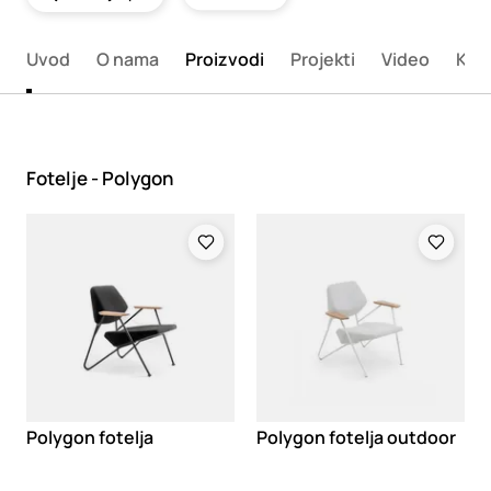
Uvod
O nama
Proizvodi
Projekti
Video
Kata
Fotelje - Polygon
Loading
Loading
Polygon fotelja
Polygon fotelja outdoor