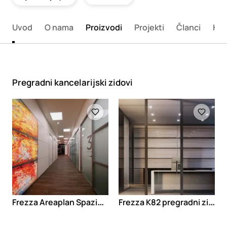
Uvod
O nama
Proizvodi
Projekti
Članci
Kon
Pregradni kancelarijski zidovi
Loading
Loading
F
rezza Areaplan Spazio pregradni zidovi
F
rezza K82 pregradni zidovi