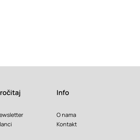
ročitaj
Info
ewsletter
O nama
lanci
Kontakt