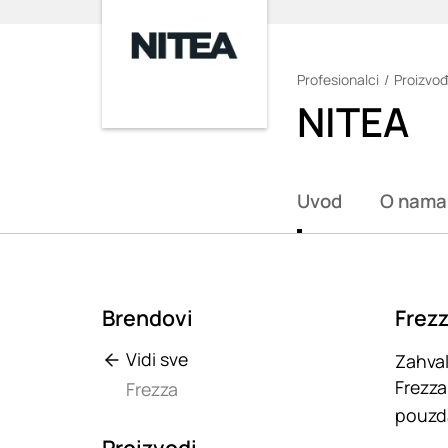
Profesionalci
Proizvođ
Loading
NITEA
Uvod
O nama
Brendovi
Frezz
Vidi sve
Zahval
Frezza
Frezza
pouzda
Proizvodi