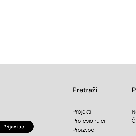
Pretraži
P
Projekti
N
Profesionalci
Č
Prijavi se
Proizvodi