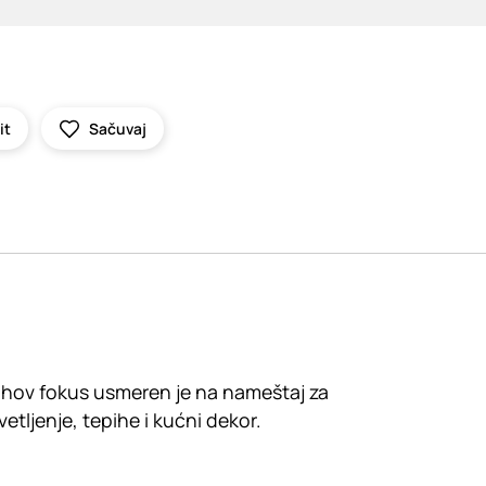
it
Sačuvaj
jihov fokus usmeren je na nameštaj za
etljenje, tepihe i kućni dekor.