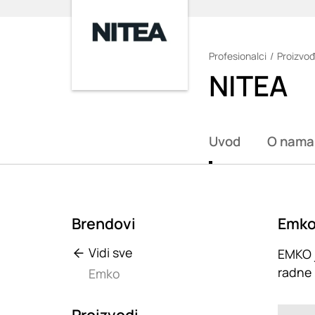
Profesionalci
Proizvođ
Loading
NITEA
Uvod
O nama
Brendovi
Emk
Vidi sve
EMKO j
radne p
Emko
Loadin
Proizvodi