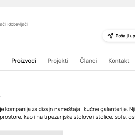
ači i dobavljači
Pošalji up
Proizvodi
Projekti
Članci
Kontakt
o
e kompanija za dizajn nameštaja i kućne galanterije. N
rostore, kao i na trpezarijske stolove i stolice, sofe, osv
g