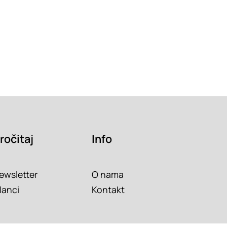
ročitaj
Info
ewsletter
O nama
lanci
Kontakt