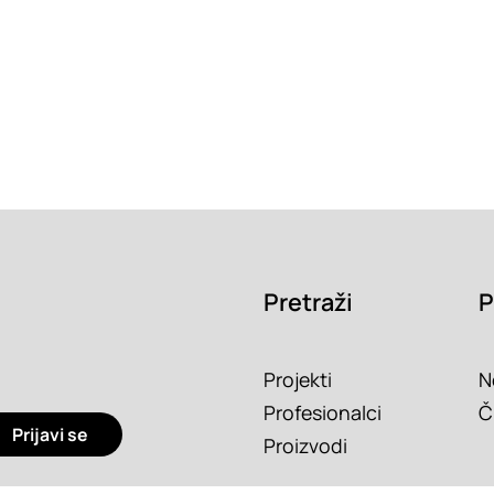
Pretraži
P
Projekti
N
Profesionalci
Č
Prijavi se
Proizvodi