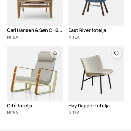
C
arl Hansen & Søn CH25 fotelja
East River fotelja
NITEA
NITEA
Loading
Loading
Cité fotelja
Hay Dapper fotelja
NITEA
NITEA