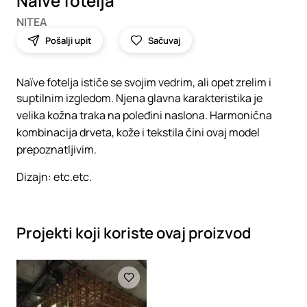
Naïve fotelja
NITEA
Pošalji upit
Sačuvaj
Naïve fotelja ističe se svojim vedrim, ali opet zrelim i
suptilnim izgledom. Njena glavna karakteristika je
velika kožna traka na poleđini naslona. Harmonična
kombinacija drveta, kože i tekstila čini ovaj model
prepoznatljivim.
Dizajn: etc.etc.
Projekti koji koriste ovaj proizvod
Loading