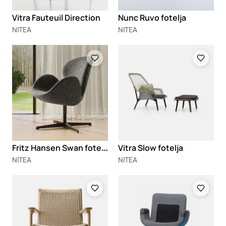
Vitra Fauteuil Direction
Nunc Ruvo fotelja
NITEA
NITEA
Loading
Loading
F
ritz Hansen Swan fotelja
Vitra Slow fotelja
NITEA
NITEA
Loading
Loading