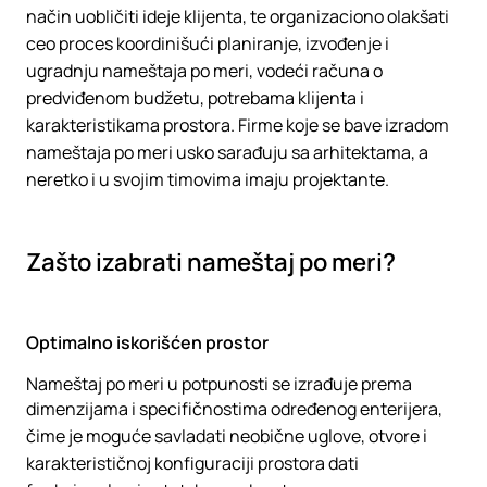
način uobličiti ideje klijenta, te organizaciono olakšati
ceo proces koordinišući planiranje, izvođenje i
ugradnju nameštaja po meri, vodeći računa o
predviđenom budžetu, potrebama klijenta i
karakteristikama prostora. Firme koje se bave izradom
nameštaja po meri usko sarađuju sa arhitektama, a
neretko i u svojim timovima imaju projektante.
Zašto izabrati nameštaj po meri?
Optimalno iskorišćen prostor
Nameštaj po meri u potpunosti se izrađuje prema
dimenzijama i specifičnostima određenog enterijera,
čime je moguće savladati neobične uglove, otvore i
karakterističnoj konfiguraciji prostora dati