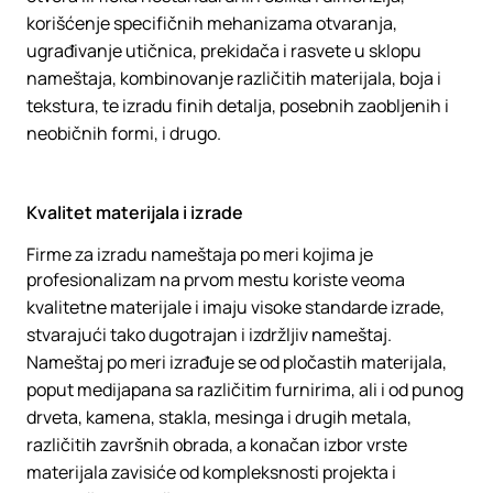
korišćenje specifičnih mehanizama otvaranja,
ugrađivanje utičnica, prekidača i rasvete u sklopu
nameštaja, kombinovanje različitih materijala, boja i
tekstura, te izradu finih detalja, posebnih zaobljenih i
neobičnih formi, i drugo.
Kvalitet materijala i izrade
Firme za izradu nameštaja po meri kojima je
profesionalizam na prvom mestu koriste veoma
kvalitetne materijale i imaju visoke standarde izrade,
stvarajući tako dugotrajan i izdržljiv nameštaj.
Nameštaj po meri izrađuje se od pločastih materijala,
poput medijapana sa različitim furnirima, ali i od punog
drveta, kamena, stakla, mesinga i drugih metala,
različitih završnih obrada, a konačan izbor vrste
materijala zavisiće od kompleksnosti projekta i