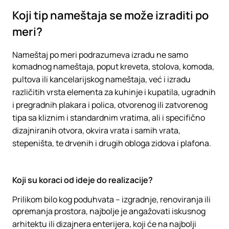
Koji tip nameštaja se može izraditi po
meri?
Nameštaj po meri podrazumeva izradu ne samo
komadnog nameštaja, poput kreveta, stolova, komoda,
pultova ili kancelarijskog nameštaja, već i izradu
različitih vrsta elementa za kuhinje i kupatila, ugradnih
i pregradnih plakara i polica, otvorenog ili zatvorenog
tipa sa kliznim i standardnim vratima, ali i specifično
dizajniranih otvora, okvira vrata i samih vrata,
stepeništa, te drvenih i drugih obloga zidova i plafona.
Koji su koraci od ideje do realizacije?
Prilikom bilo kog poduhvata – izgradnje, renoviranja ili
opremanja prostora, najbolje je angažovati iskusnog
arhitektu ili dizajnera enterijera, koji će na najbolji