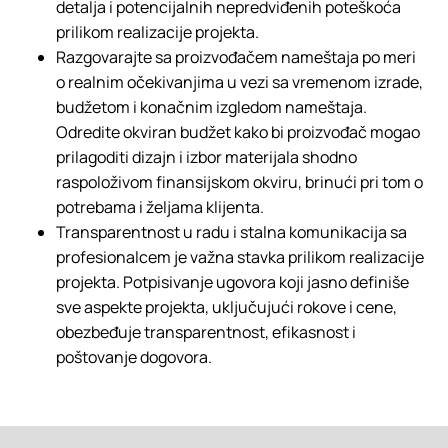
detalja i potencijalnih nepredviđenih poteškoća
prilikom realizacije projekta.
Razgovarajte sa proizvođačem nameštaja po meri
o realnim očekivanjima u vezi sa vremenom izrade,
budžetom i konačnim izgledom nameštaja.
Odredite okviran budžet kako bi proizvođač mogao
prilagoditi dizajn i izbor materijala shodno
raspoloživom finansijskom okviru, brinući pri tom o
potrebama i željama klijenta.
Transparentnost u radu i stalna komunikacija sa
profesionalcem je važna stavka prilikom realizacije
projekta. Potpisivanje ugovora koji jasno definiše
sve aspekte projekta, uključujući rokove i cene,
obezbeđuje transparentnost, efikasnost i
poštovanje dogovora.