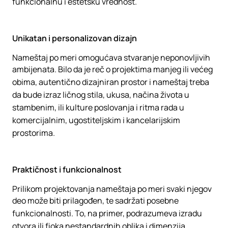
funkcionalnu i estetsku vrednost.
Unikatan i personalizovan dizajn
Nameštaj po meri omogućava stvaranje neponovljivih
ambijenata. Bilo da je reč o projektima manjeg ili većeg
obima, autentično dizajniran prostor i nameštaj treba
da bude izraz ličnog stila, ukusa, načina života u
stambenim, ili kulture poslovanja i ritma rada u
komercijalnim, ugostiteljskim i kancelarijskim
prostorima.
Praktičnost i funkcionalnost
Prilikom projektovanja nameštaja po meri svaki njegov
deo može biti prilagođen, te sadržati posebne
funkcionalnosti. To, na primer, podrazumeva izradu
otvora ili fioka nestandardnih oblika i dimenzija,