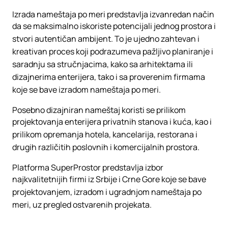
Izrada nameštaja po meri predstavlja izvanredan način
da se maksimalno iskoriste potencijali jednog prostora i
stvori autentičan ambijent. To je ujedno zahtevan i
kreativan proces koji podrazumeva pažljivo planiranje i
saradnju sa stručnjacima, kako sa arhitektama ili
dizajnerima enterijera, tako i sa proverenim firmama
koje se bave izradom nameštaja po meri.
Posebno dizajniran nameštaj koristi se prilikom
projektovanja enterijera privatnih stanova i kuća, kao i
prilikom opremanja hotela, kancelarija, restorana i
drugih različitih poslovnih i komercijalnih prostora.
Platforma SuperProstor predstavlja izbor
najkvalitetnijih firmi iz Srbije i Crne Gore koje se bave
projektovanjem, izradom i ugradnjom nameštaja po
meri, uz pregled ostvarenih projekata.