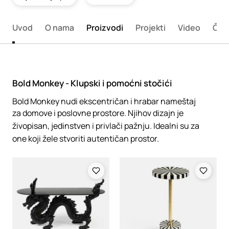
Uvod
O nama
Proizvodi
Projekti
Video
Član
Bold Monkey - Klupski i pomoćni stočići
Bold Monkey nudi ekscentričan i hrabar nameštaj
za domove i poslovne prostore. Njihov dizajn je
živopisan, jedinstven i privlači pažnju. Idealni su za
one koji žele stvoriti autentičan prostor.
Loading
Loading