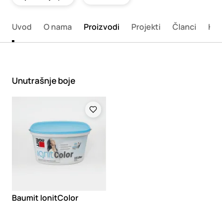
Uvod
O nama
Proizvodi
Projekti
Članci
Kat
Unutrašnje boje
Loading
Baumit IonitColor