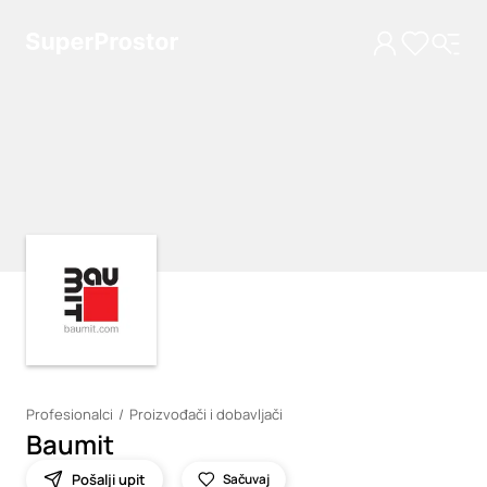
Loading
Loading
Profesionalci
Proizvođači i dobavljači
Baumit
Pošalji upit
Sačuvaj